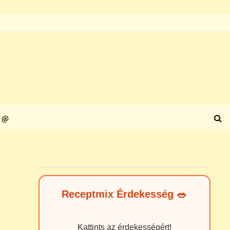
@
Receptmix Érdekesség 🥗
Kattints az érdekességért!