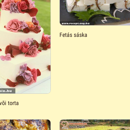
Fetás sáska
õi torta