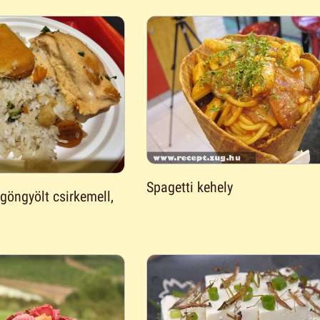
Spagetti kehely
 göngyölt csirkemell,