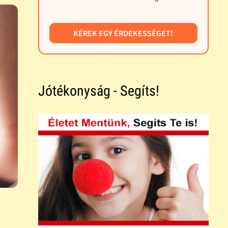
KÉREK EGY ÉRDEKESSÉGET!
Jótékonyság - Segíts!