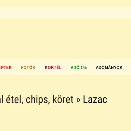
EPTEK
FOTÓK
KOKTÉL
ADÓ 1%
ADOMÁNYOK
l étel, chips, köret
» Lazac