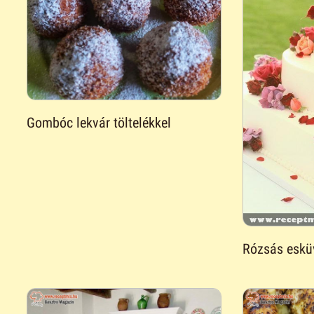
Gombóc lekvár töltelékkel
Rózsás esküv