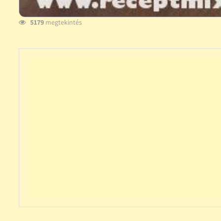
5179
megtekintés