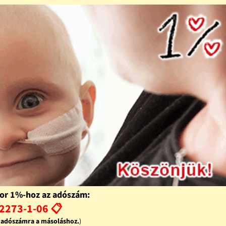
or 1%-hoz az adószám:
2273-1-06 📋
z adószámra a másoláshoz.
)