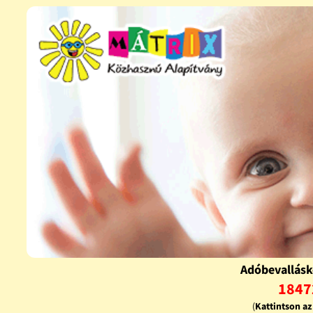
Adóbevallásk
1847
(
Kattintson a