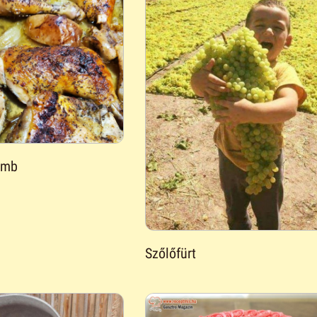
omb
Szőlőfürt