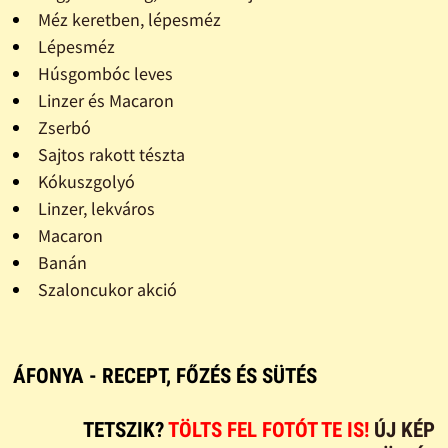
Méz keretben, lépesméz
Lépesméz
Húsgombóc leves
Linzer és Macaron
Zserbó
Sajtos rakott tészta
Kókuszgolyó
Linzer, lekváros
Macaron
Banán
Szaloncukor akció
ÁFONYA - RECEPT, FŐZÉS ÉS SÜTÉS
TETSZIK?
TÖLTS FEL FOTÓT TE IS!
ÚJ KÉP