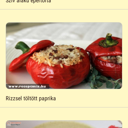
Szív alakú epertorta
Rizzsel töltött paprika