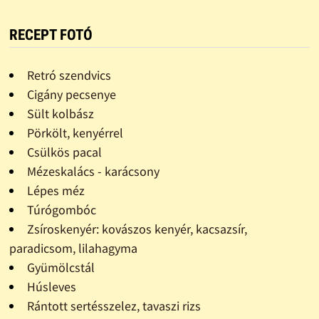
RECEPT FOTÓ
Retró szendvics
Cigány pecsenye
Sült kolbász
Pörkölt, kenyérrel
Csülkös pacal
Mézeskalács - karácsony
Lépes méz
Túrógombóc
Zsíroskenyér: kovászos kenyér, kacsazsír,
paradicsom, lilahagyma
Gyümölcstál
Húsleves
Rántott sertésszelez, tavaszi rizs