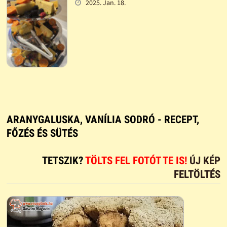
2025. Jan. 18.
ARANYGALUSKA, VANÍLIA SODRÓ - RECEPT,
FŐZÉS ÉS SÜTÉS
TETSZIK?
TÖLTS FEL FOTÓT TE IS!
ÚJ KÉP
FELTÖLTÉS