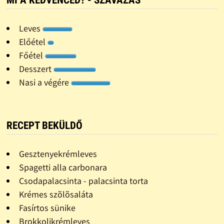
MI A KEDVENCED? - SZAVAZÁS
Leves
Előétel
Főétel
Desszert
Nasi a végére
RECEPT BEKÜLDŐ
Gesztenyekrémleves
Spagetti alla carbonara
Csodapalacsinta - palacsinta torta
Krémes szõlõsaláta
Fasírtos sünike
Brokkolikrémleves