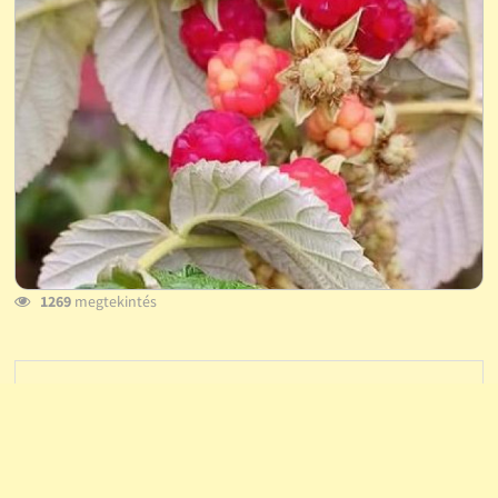
1269
megtekintés