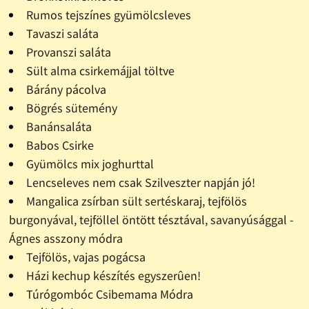
Rumos tejszínes gyümölcsleves
Tavaszi saláta
Provanszi saláta
Sült alma csirkemájjal töltve
Bárány pácolva
Bögrés sütemény
Banánsaláta
Babos Csirke
Gyümölcs mix joghurttal
Lencseleves nem csak Szilveszter napján jó!
Mangalica zsírban sült sertéskaraj, tejfölös
burgonyával, tejföllel öntött tésztával, savanyúsággal -
Ágnes asszony módra
Tejfölös, vajas pogácsa
Házi kechup készítés egyszerûen!
Túrógombóc Csibemama Módra