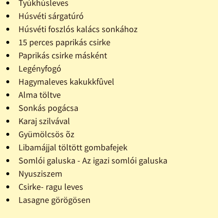
Tyúkhúsleves
Húsvéti sárgatúró
Húsvéti foszlós kalács sonkához
15 perces paprikás csirke
Paprikás csirke másként
Legényfogó
Hagymaleves kakukkfûvel
Alma töltve
Sonkás pogácsa
Karaj szilvával
Gyümölcsös õz
Libamájjal töltött gombafejek
Somlói galuska - Az igazi somlói galuska
Nyusziszem
Csirke- ragu leves
Lasagne görögösen