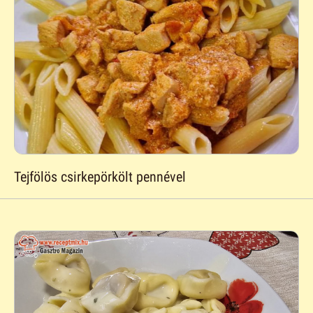
Tejfölös csirkepörkölt pennével