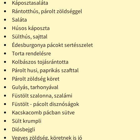
Káposztasaláta
Rántotthús, párolt zöldséggel
Saláta
Húsos káposzta
Sülthús, sajttal
Édesburgonya pácokt sertésszelet
Torta rendelésre
Kolbászos tojásrántotta
Párolt husi, paprikás szafttal
Párolt zöldség köret
Gulyás, tarhonyával
Füstölt szalonna, szalámi
Füstölt - pácolt disznóságok
Kacskacomb pácban sütve
Sült krumpli
Diósbejgli
Vegyes zöldség, köretnek is jó