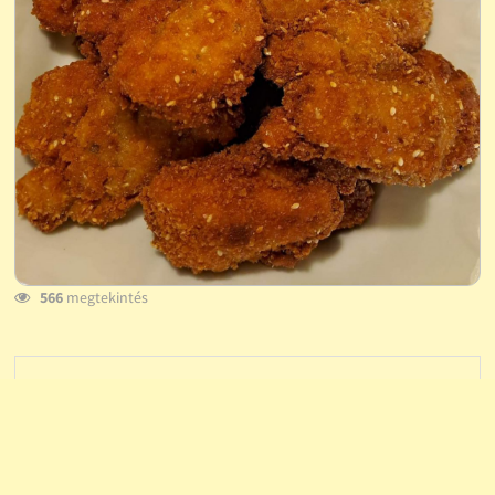
566
megtekintés