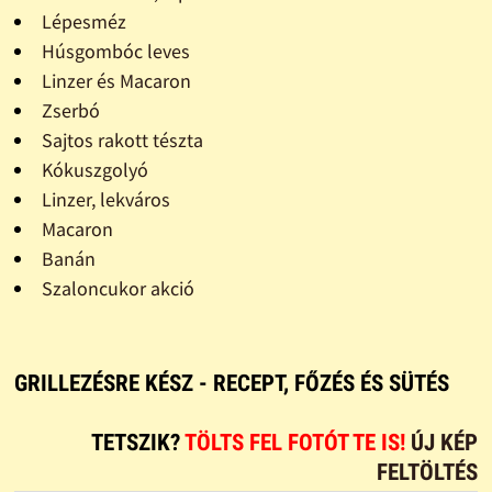
Lépesméz
Húsgombóc leves
Linzer és Macaron
Zserbó
Sajtos rakott tészta
Kókuszgolyó
Linzer, lekváros
Macaron
Banán
Szaloncukor akció
GRILLEZÉSRE KÉSZ - RECEPT, FŐZÉS ÉS SÜTÉS
TETSZIK?
TÖLTS FEL FOTÓT TE IS!
ÚJ KÉP
FELTÖLTÉS