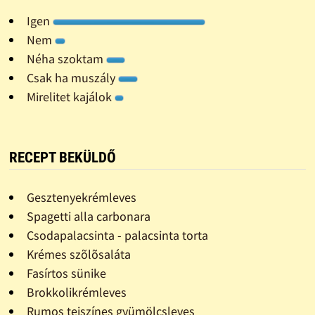
Igen
Nem
Néha szoktam
Csak ha muszály
Mirelitet kajálok
RECEPT BEKÜLDŐ
Gesztenyekrémleves
Spagetti alla carbonara
Csodapalacsinta - palacsinta torta
Krémes szõlõsaláta
Fasírtos sünike
Brokkolikrémleves
Rumos tejszínes gyümölcsleves