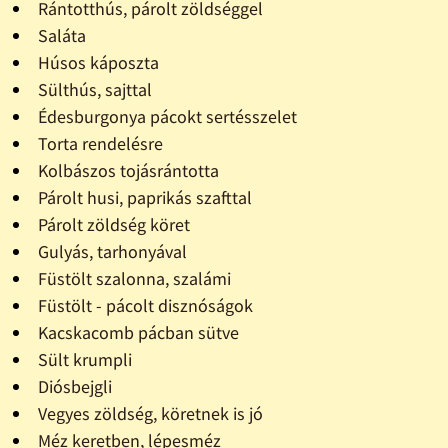
Rántotthús, párolt zöldséggel
Saláta
Húsos káposzta
Sülthús, sajttal
Édesburgonya pácokt sertésszelet
Torta rendelésre
Kolbászos tojásrántotta
Párolt husi, paprikás szafttal
Párolt zöldség köret
Gulyás, tarhonyával
Füstölt szalonna, szalámi
Füstölt - pácolt disznóságok
Kacskacomb pácban sütve
Sült krumpli
Diósbejgli
Vegyes zöldség, köretnek is jó
Méz keretben, lépesméz