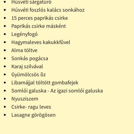
Húsvéti sárgatúró
Húsvéti foszlós kalács sonkához
15 perces paprikás csirke
Paprikás csirke másként
Legényfogó
Hagymaleves kakukkfûvel
Alma töltve
Sonkás pogácsa
Karaj szilvával
Gyümölcsös õz
Libamájjal töltött gombafejek
Somlói galuska - Az igazi somlói galuska
Nyusziszem
Csirke- ragu leves
Lasagne görögösen