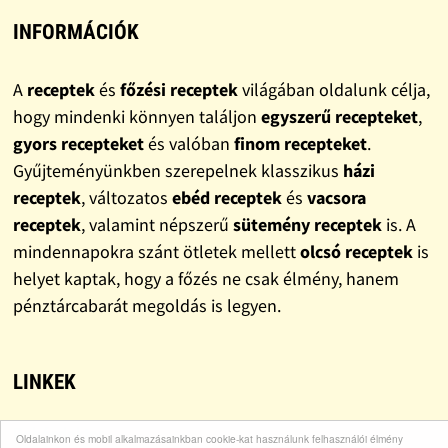
INFORMÁCIÓK
A
receptek
és
főzési receptek
világában oldalunk célja,
hogy mindenki könnyen találjon
egyszerű recepteket
,
gyors recepteket
és valóban
finom recepteket
.
Gyűjteményünkben szerepelnek klasszikus
házi
receptek
, változatos
ebéd receptek
és
vacsora
receptek
, valamint népszerű
sütemény receptek
is. A
mindennapokra szánt ötletek mellett
olcsó receptek
is
helyet kaptak, hogy a főzés ne csak élmény, hanem
pénztárcabarát megoldás is legyen.
LINKEK
Bohócdoktor
Oldalainkon és mobil alkalmazásainkban cookie-kat használunk felhasználói élmény