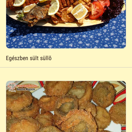
Egészben sült süllõ