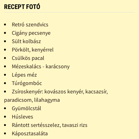
RECEPT FOTÓ
Retró szendvics
Cigány pecsenye
Sült kolbász
Pörkölt, kenyérrel
Csülkös pacal
Mézeskalács - karácsony
Lépes méz
Túrógombóc
Zsíroskenyér: kovászos kenyér, kacsazsír,
paradicsom, lilahagyma
Gyümölcstál
Húsleves
Rántott sertésszelez, tavaszi rizs
Káposztasaláta