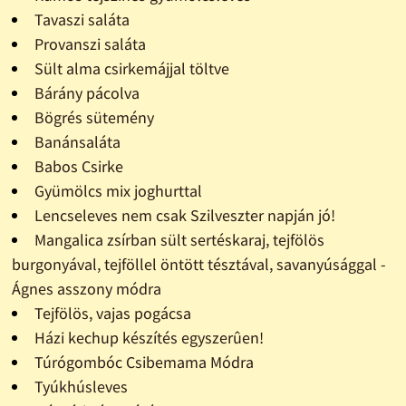
Tavaszi saláta
Provanszi saláta
Sült alma csirkemájjal töltve
Bárány pácolva
Bögrés sütemény
Banánsaláta
Babos Csirke
Gyümölcs mix joghurttal
Lencseleves nem csak Szilveszter napján jó!
Mangalica zsírban sült sertéskaraj, tejfölös
burgonyával, tejföllel öntött tésztával, savanyúsággal -
Ágnes asszony módra
Tejfölös, vajas pogácsa
Házi kechup készítés egyszerûen!
Túrógombóc Csibemama Módra
Tyúkhúsleves