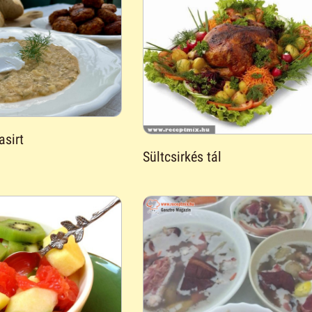
asirt
Sültcsirkés tál