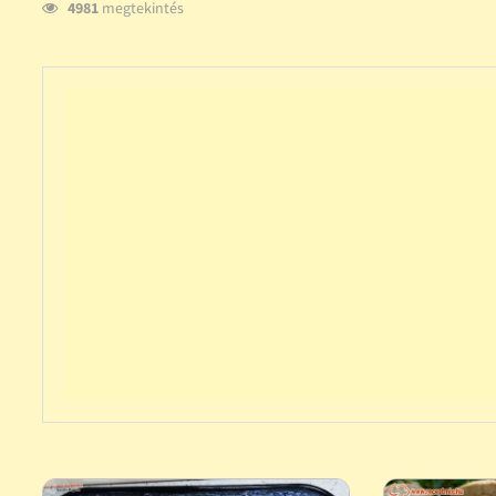
4981
megtekintés