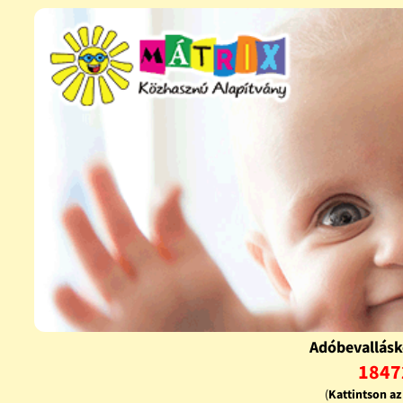
Adóbevallásk
1847
(
Kattintson a