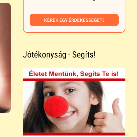
KÉREK EGY ÉRDEKESSÉGET!
Jótékonyság - Segíts!