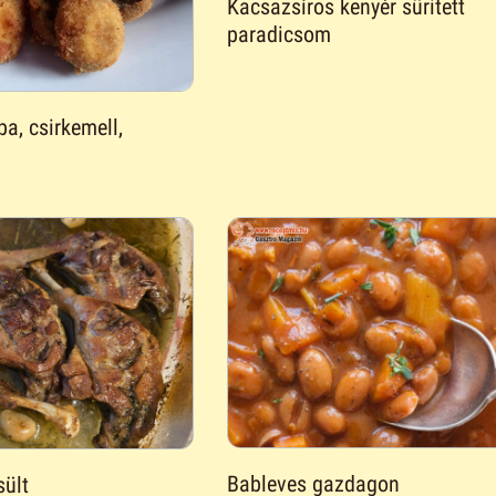
Kacsazsíros kenyér süritett
paradicsom
a, csirkemell,
Bableves gazdagon
ült