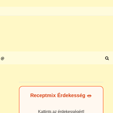
@
Receptmix Érdekesség 🥗
Kattints az érdekességért!