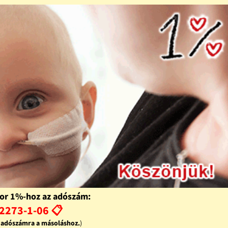
or 1%-hoz az adószám:
2273-1-06 📋
z adószámra a másoláshoz.
)