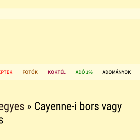
EPTEK
FOTÓK
KOKTÉL
ADÓ 1%
ADOMÁNYOK
vegyes
» Cayenne-i bors vagy
s