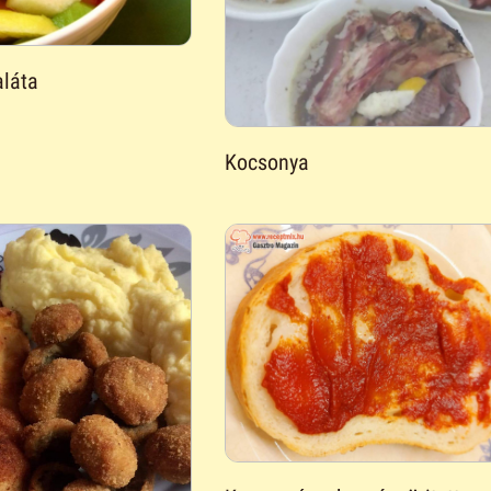
láta
Kocsonya