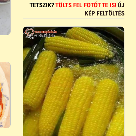
TETSZIK?
TÖLTS FEL FOTÓT TE IS!
ÚJ
KÉP FELTÖLTÉS