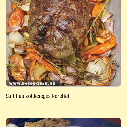
Sült hús zöldéséges körettel