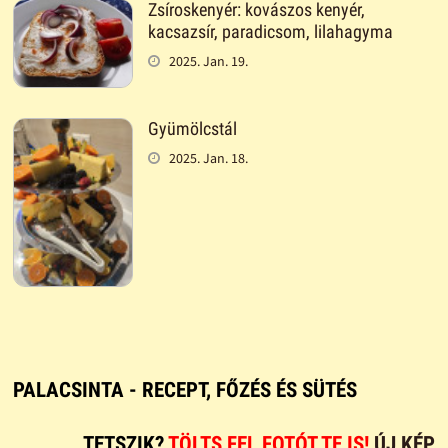
Zsíroskenyér: kovászos kenyér,
kacsazsír, paradicsom, lilahagyma
2025. Jan. 19.
Gyümölcstál
2025. Jan. 18.
PALACSINTA - RECEPT, FŐZÉS ÉS SÜTÉS
TETSZIK?
TÖLTS FEL FOTÓT TE IS!
ÚJ KÉP