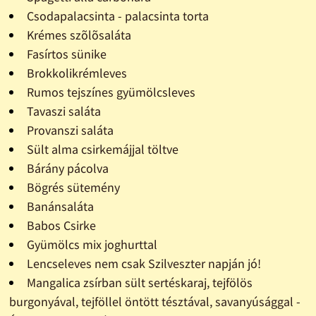
Csodapalacsinta - palacsinta torta
Krémes szõlõsaláta
Fasírtos sünike
Brokkolikrémleves
Rumos tejszínes gyümölcsleves
Tavaszi saláta
Provanszi saláta
Sült alma csirkemájjal töltve
Bárány pácolva
Bögrés sütemény
Banánsaláta
Babos Csirke
Gyümölcs mix joghurttal
Lencseleves nem csak Szilveszter napján jó!
Mangalica zsírban sült sertéskaraj, tejfölös
burgonyával, tejföllel öntött tésztával, savanyúsággal -