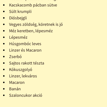
Kacskacomb pácban sütve
Sült krumpli
Diósbejgli
Vegyes zöldség, köretnek is jó
Méz keretben, lépesméz
Lépesméz
Húsgombóc leves
Linzer és Macaron
Zserbó
Sajtos rakott tészta
Kókuszgolyó
Linzer, lekváros
Macaron
Banán
Szaloncukor akció