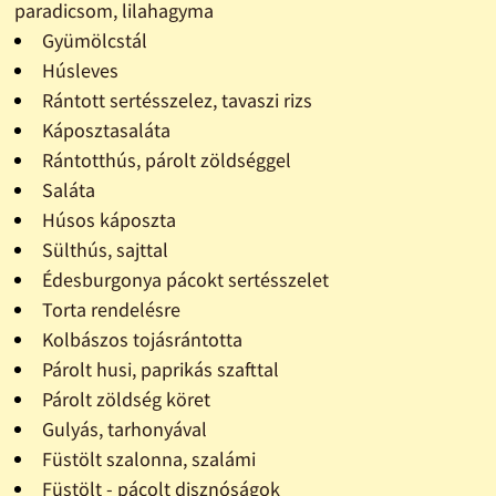
paradicsom, lilahagyma
Gyümölcstál
Húsleves
Rántott sertésszelez, tavaszi rizs
Káposztasaláta
Rántotthús, párolt zöldséggel
Saláta
Húsos káposzta
Sülthús, sajttal
Édesburgonya pácokt sertésszelet
Torta rendelésre
Kolbászos tojásrántotta
Párolt husi, paprikás szafttal
Párolt zöldség köret
Gulyás, tarhonyával
Füstölt szalonna, szalámi
Füstölt - pácolt disznóságok