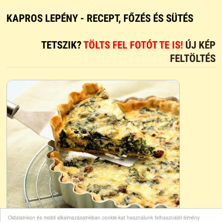
KAPROS LEPÉNY - RECEPT, FŐZÉS ÉS SÜTÉS
TETSZIK?
TÖLTS FEL FOTÓT TE IS!
ÚJ KÉP
FELTÖLTÉS
Oldalainkon és mobil alkalmazásainkban cookie-kat használunk felhasználói élmény