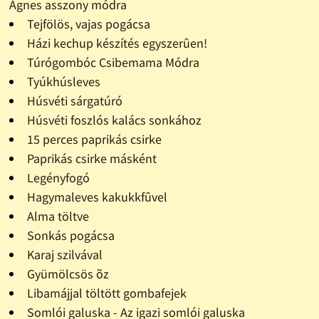
Ágnes asszony módra
Tejfölös, vajas pogácsa
Házi kechup készítés egyszerûen!
Túrógombóc Csibemama Módra
Tyúkhúsleves
Húsvéti sárgatúró
Húsvéti foszlós kalács sonkához
15 perces paprikás csirke
Paprikás csirke másként
Legényfogó
Hagymaleves kakukkfûvel
Alma töltve
Sonkás pogácsa
Karaj szilvával
Gyümölcsös õz
Libamájjal töltött gombafejek
Somlói galuska - Az igazi somlói galuska