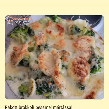
Rakott brokkoli besamel mártással