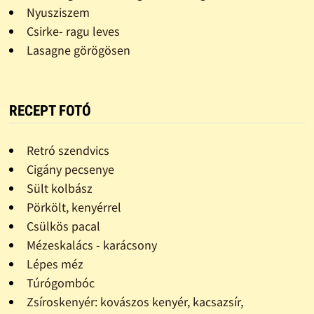
Nyusziszem
Csirke- ragu leves
Lasagne görögösen
RECEPT FOTÓ
Retró szendvics
Cigány pecsenye
Sült kolbász
Pörkölt, kenyérrel
Csülkös pacal
Mézeskalács - karácsony
Lépes méz
Túrógombóc
Zsíroskenyér: kovászos kenyér, kacsazsír,