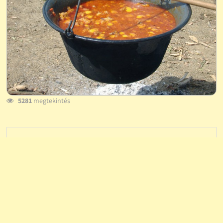
5281
megtekintés