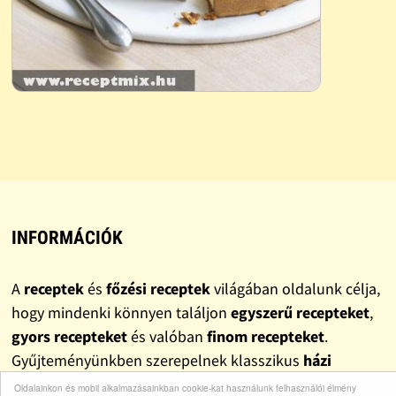
INFORMÁCIÓK
A
receptek
és
főzési receptek
világában oldalunk célja,
hogy mindenki könnyen találjon
egyszerű recepteket
,
gyors recepteket
és valóban
finom recepteket
.
Gyűjteményünkben szerepelnek klasszikus
házi
receptek
, változatos
ebéd receptek
és
vacsora
Oldalainkon és mobil alkalmazásainkban cookie-kat használunk felhasználói élmény