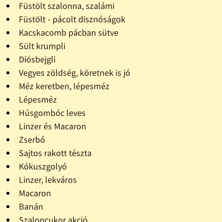
Füstölt szalonna, szalámi
Füstölt - pácolt disznóságok
Kacskacomb pácban sütve
Sült krumpli
Diósbejgli
Vegyes zöldség, köretnek is jó
Méz keretben, lépesméz
Lépesméz
Húsgombóc leves
Linzer és Macaron
Zserbó
Sajtos rakott tészta
Kókuszgolyó
Linzer, lekváros
Macaron
Banán
Szaloncukor akció