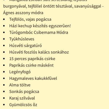
burgonyával, tejföllel öntött tésztával, savanyúsággal -
Ágnes asszony módra
Tejfölös, vajas pogácsa
Házi kechup készítés egyszerûen!
Túrógombóc Csibemama Módra
Tyúkhúsleves
Húsvéti sárgatúró
Húsvéti foszlós kalács sonkához
15 perces paprikás csirke
Paprikás csirke másként
Legényfogó
Hagymaleves kakukkfûvel
Alma töltve
Sonkás pogácsa
Karaj szilvával
Gyümölcsös õz