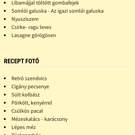
Libamájjal töltött gombafejek
Somlói galuska - Az igazi somlói galuska
Nyusziszem
Csirke- ragu leves
Lasagne görögösen
RECEPT FOTÓ
Retró szendvics
Cigány pecsenye
Sült kolbász
Pörkölt, kenyérrel
Csülkös pacal
Mézeskalács - karácsony
Lépes méz