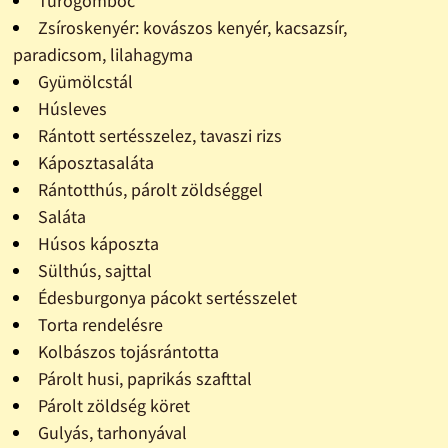
Túrógombóc
Zsíroskenyér: kovászos kenyér, kacsazsír,
paradicsom, lilahagyma
Gyümölcstál
Húsleves
Rántott sertésszelez, tavaszi rizs
Káposztasaláta
Rántotthús, párolt zöldséggel
Saláta
Húsos káposzta
Sülthús, sajttal
Édesburgonya pácokt sertésszelet
Torta rendelésre
Kolbászos tojásrántotta
Párolt husi, paprikás szafttal
Párolt zöldség köret
Gulyás, tarhonyával