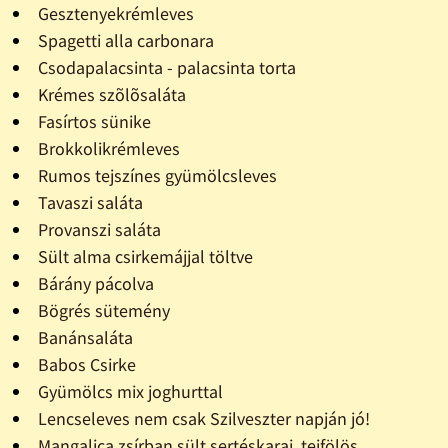
Gesztenyekrémleves
Spagetti alla carbonara
Csodapalacsinta - palacsinta torta
Krémes szõlõsaláta
Fasírtos sünike
Brokkolikrémleves
Rumos tejszínes gyümölcsleves
Tavaszi saláta
Provanszi saláta
Sült alma csirkemájjal töltve
Bárány pácolva
Bögrés sütemény
Banánsaláta
Babos Csirke
Gyümölcs mix joghurttal
Lencseleves nem csak Szilveszter napján jó!
Mangalica zsírban sült sertéskaraj, tejfölös