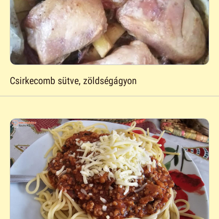
Csirkecomb sütve, zöldségágyon