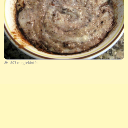
807
megtekintés