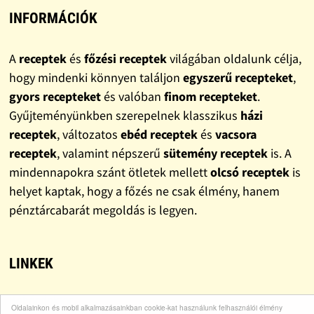
INFORMÁCIÓK
A
receptek
és
főzési receptek
világában oldalunk célja,
hogy mindenki könnyen találjon
egyszerű recepteket
,
gyors recepteket
és valóban
finom recepteket
.
Gyűjteményünkben szerepelnek klasszikus
házi
receptek
, változatos
ebéd receptek
és
vacsora
receptek
, valamint népszerű
sütemény receptek
is. A
mindennapokra szánt ötletek mellett
olcsó receptek
is
helyet kaptak, hogy a főzés ne csak élmény, hanem
pénztárcabarát megoldás is legyen.
LINKEK
Bohócdoktor
Oldalainkon és mobil alkalmazásainkban cookie-kat használunk felhasználói élmény