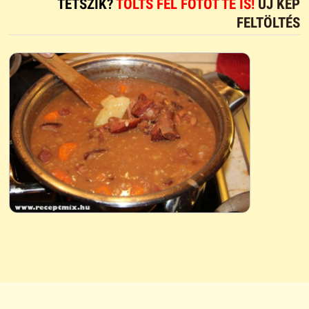
TETSZIK?
TÖLTS FEL FOTÓT TE IS!
ÚJ KÉP
FELTÖLTÉS