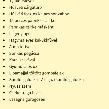
Tyúkhúsleves
Húsvéti sárgatúró
Húsvéti foszlós kalács sonkához
15 perces paprikás csirke
Paprikás csirke másként
Legényfogó
Hagymaleves kakukkfûvel
Alma töltve
Sonkás pogácsa
Karaj szilvával
Gyümölcsös õz
Libamájjal töltött gombafejek
Somlói galuska - Az igazi somlói galuska
Nyusziszem
Csirke- ragu leves
Lasagne görögösen