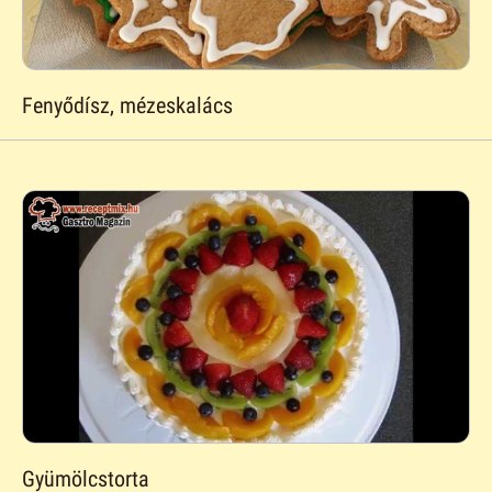
Fenyődísz, mézeskalács
Gyümölcstorta