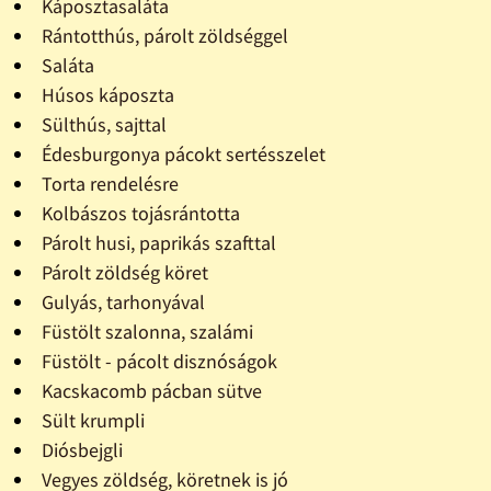
Káposztasaláta
Rántotthús, párolt zöldséggel
Saláta
Húsos káposzta
Sülthús, sajttal
Édesburgonya pácokt sertésszelet
Torta rendelésre
Kolbászos tojásrántotta
Párolt husi, paprikás szafttal
Párolt zöldség köret
Gulyás, tarhonyával
Füstölt szalonna, szalámi
Füstölt - pácolt disznóságok
Kacskacomb pácban sütve
Sült krumpli
Diósbejgli
Vegyes zöldség, köretnek is jó