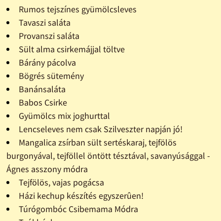
Rumos tejszínes gyümölcsleves
Tavaszi saláta
Provanszi saláta
Sült alma csirkemájjal töltve
Bárány pácolva
Bögrés sütemény
Banánsaláta
Babos Csirke
Gyümölcs mix joghurttal
Lencseleves nem csak Szilveszter napján jó!
Mangalica zsírban sült sertéskaraj, tejfölös
burgonyával, tejföllel öntött tésztával, savanyúsággal -
Ágnes asszony módra
Tejfölös, vajas pogácsa
Házi kechup készítés egyszerûen!
Túrógombóc Csibemama Módra