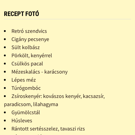
RECEPT FOTÓ
Retró szendvics
Cigány pecsenye
Sült kolbász
Pörkölt, kenyérrel
Csülkös pacal
Mézeskalács - karácsony
Lépes méz
Túrógombóc
Zsíroskenyér: kovászos kenyér, kacsazsír,
paradicsom, lilahagyma
Gyümölcstál
Húsleves
Rántott sertésszelez, tavaszi rizs