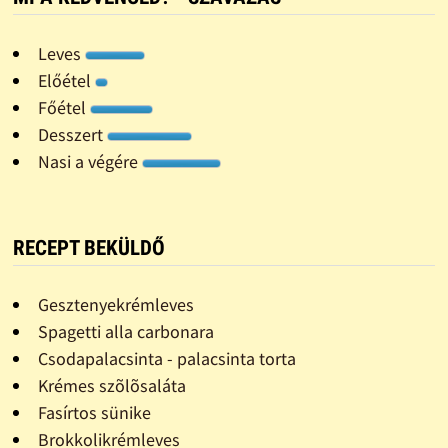
Leves
Előétel
Főétel
Desszert
Nasi a végére
RECEPT BEKÜLDŐ
Gesztenyekrémleves
Spagetti alla carbonara
Csodapalacsinta - palacsinta torta
Krémes szõlõsaláta
Fasírtos sünike
Brokkolikrémleves