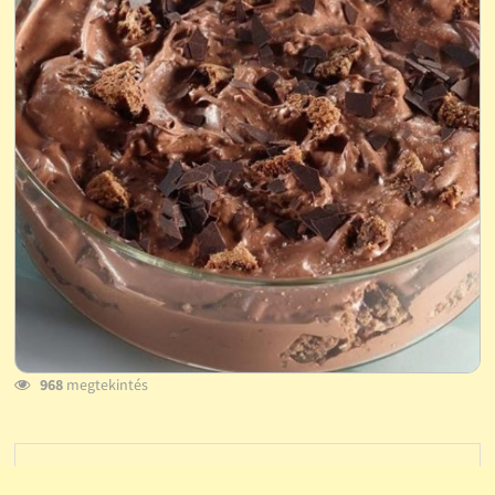
968
megtekintés