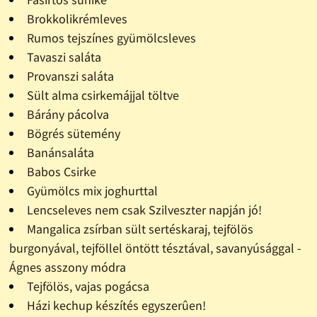
Brokkolikrémleves
Rumos tejszínes gyümölcsleves
Tavaszi saláta
Provanszi saláta
Sült alma csirkemájjal töltve
Bárány pácolva
Bögrés sütemény
Banánsaláta
Babos Csirke
Gyümölcs mix joghurttal
Lencseleves nem csak Szilveszter napján jó!
Mangalica zsírban sült sertéskaraj, tejfölös
burgonyával, tejföllel öntött tésztával, savanyúsággal -
Ágnes asszony módra
Tejfölös, vajas pogácsa
Házi kechup készítés egyszerûen!