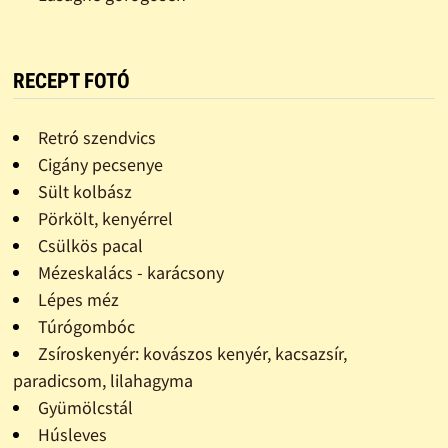
RECEPT FOTÓ
Retró szendvics
Cigány pecsenye
Sült kolbász
Pörkölt, kenyérrel
Csülkös pacal
Mézeskalács - karácsony
Lépes méz
Túrógombóc
Zsíroskenyér: kovászos kenyér, kacsazsír,
paradicsom, lilahagyma
Gyümölcstál
Húsleves