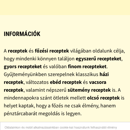
INFORMÁCIÓK
A
receptek
és
főzési receptek
világában oldalunk célja,
hogy mindenki könnyen találjon
egyszerű recepteket
,
gyors recepteket
és valóban
finom recepteket
.
Gyűjteményünkben szerepelnek klasszikus
házi
receptek
, változatos
ebéd receptek
és
vacsora
receptek
, valamint népszerű
sütemény receptek
is. A
mindennapokra szánt ötletek mellett
olcsó receptek
is
helyet kaptak, hogy a főzés ne csak élmény, hanem
pénztárcabarát megoldás is legyen.
Oldalainkon és mobil alkalmazásainkban cookie-kat használunk felhasználói élmény