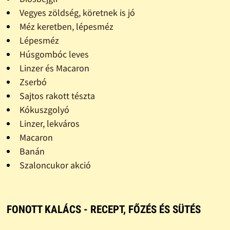
Vegyes zöldség, köretnek is jó
Méz keretben, lépesméz
Lépesméz
Húsgombóc leves
Linzer és Macaron
Zserbó
Sajtos rakott tészta
Kókuszgolyó
Linzer, lekváros
Macaron
Banán
Szaloncukor akció
FONOTT KALÁCS - RECEPT, FŐZÉS ÉS SÜTÉS