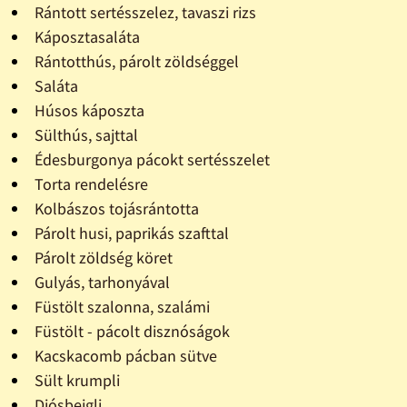
Rántott sertésszelez, tavaszi rizs
Káposztasaláta
Rántotthús, párolt zöldséggel
Saláta
Húsos káposzta
Sülthús, sajttal
Édesburgonya pácokt sertésszelet
Torta rendelésre
Kolbászos tojásrántotta
Párolt husi, paprikás szafttal
Párolt zöldség köret
Gulyás, tarhonyával
Füstölt szalonna, szalámi
Füstölt - pácolt disznóságok
Kacskacomb pácban sütve
Sült krumpli
Diósbejgli