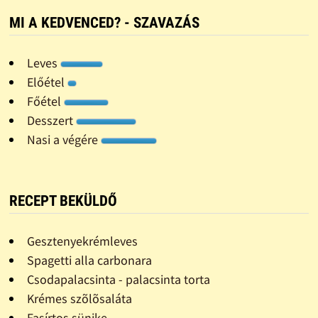
MI A KEDVENCED? - SZAVAZÁS
Leves
Előétel
Főétel
Desszert
Nasi a végére
RECEPT BEKÜLDŐ
Gesztenyekrémleves
Spagetti alla carbonara
Csodapalacsinta - palacsinta torta
Krémes szõlõsaláta
Fasírtos sünike