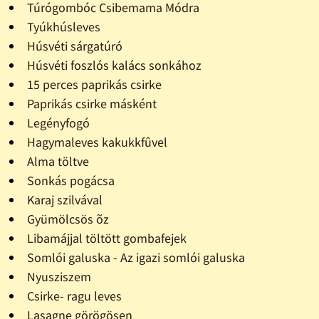
Túrógombóc Csibemama Módra
Tyúkhúsleves
Húsvéti sárgatúró
Húsvéti foszlós kalács sonkához
15 perces paprikás csirke
Paprikás csirke másként
Legényfogó
Hagymaleves kakukkfûvel
Alma töltve
Sonkás pogácsa
Karaj szilvával
Gyümölcsös õz
Libamájjal töltött gombafejek
Somlói galuska - Az igazi somlói galuska
Nyusziszem
Csirke- ragu leves
Lasagne görögösen