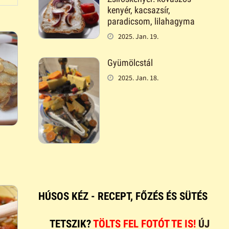
kenyér, kacsazsír,
paradicsom, lilahagyma
2025. Jan. 19.
Gyümölcstál
2025. Jan. 18.
HÚSOS KÉZ - RECEPT, FŐZÉS ÉS SÜTÉS
TETSZIK?
TÖLTS FEL FOTÓT TE IS!
ÚJ