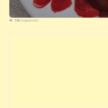
728
megtekintés