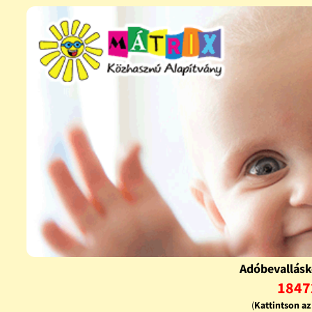
Adóbevallásk
1847
(
Kattintson a