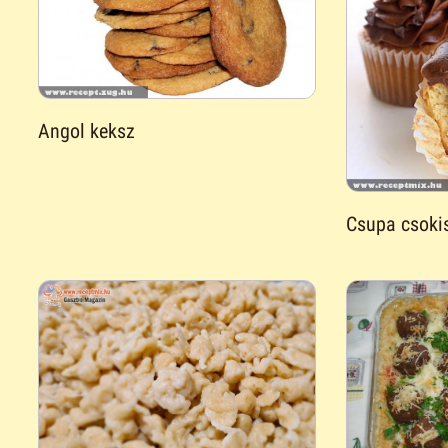
Angol keksz
Csupa csokis