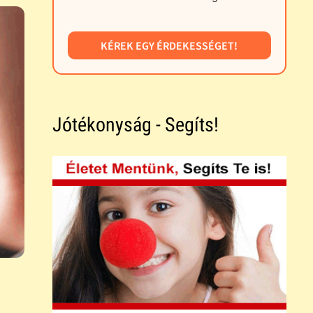
KÉREK EGY ÉRDEKESSÉGET!
Jótékonyság - Segíts!