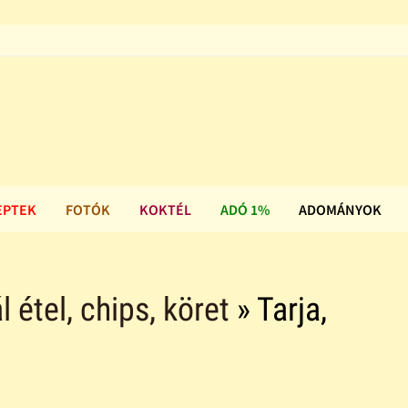
EPTEK
FOTÓK
KOKTÉL
ADÓ 1%
ADOMÁNYOK
l étel, chips, köret
» Tarja,