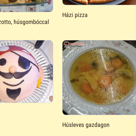
Házi pizza
izotto, húsgombóccal
Húsleves gazdagon