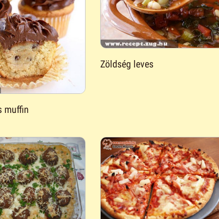
Zöldség leves
 muffin