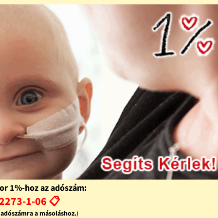
or 1%-hoz az adószám:
2273-1-06 📋
z adószámra a másoláshoz.
)