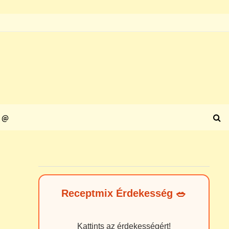
@
Receptmix Érdekesség 🥗
Kattints az érdekességért!