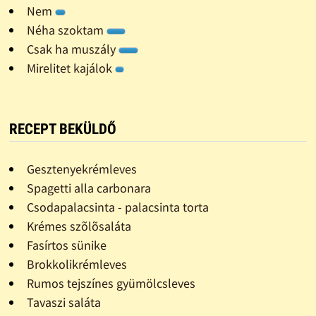
Nem
Néha szoktam
Csak ha muszály
Mirelitet kajálok
RECEPT BEKÜLDŐ
Gesztenyekrémleves
Spagetti alla carbonara
Csodapalacsinta - palacsinta torta
Krémes szõlõsaláta
Fasírtos sünike
Brokkolikrémleves
Rumos tejszínes gyümölcsleves
Tavaszi saláta