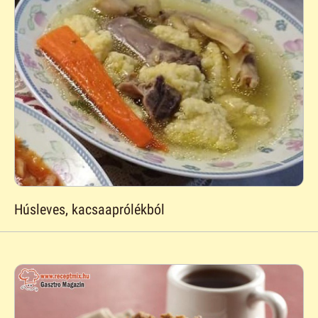
Húsleves, kacsaaprólékból