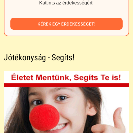
Kattints az érdekességért!
KÉREK EGY ÉRDEKESSÉGET!
Jótékonyság - Segíts!