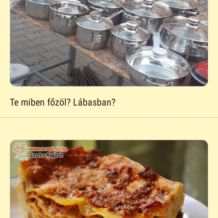
Te miben főzöl? Lábasban?