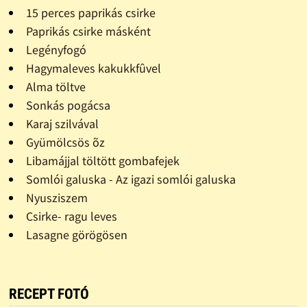
15 perces paprikás csirke
Paprikás csirke másként
Legényfogó
Hagymaleves kakukkfûvel
Alma töltve
Sonkás pogácsa
Karaj szilvával
Gyümölcsös õz
Libamájjal töltött gombafejek
Somlói galuska - Az igazi somlói galuska
Nyusziszem
Csirke- ragu leves
Lasagne görögösen
RECEPT FOTÓ