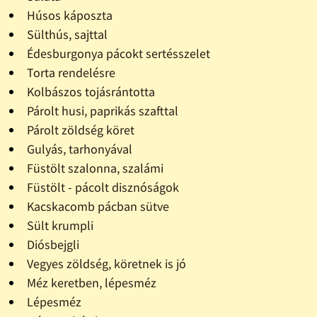
Húsos káposzta
Sülthús, sajttal
Édesburgonya pácokt sertésszelet
Torta rendelésre
Kolbászos tojásrántotta
Párolt husi, paprikás szafttal
Párolt zöldség köret
Gulyás, tarhonyával
Füstölt szalonna, szalámi
Füstölt - pácolt disznóságok
Kacskacomb pácban sütve
Sült krumpli
Diósbejgli
Vegyes zöldség, köretnek is jó
Méz keretben, lépesméz
Lépesméz