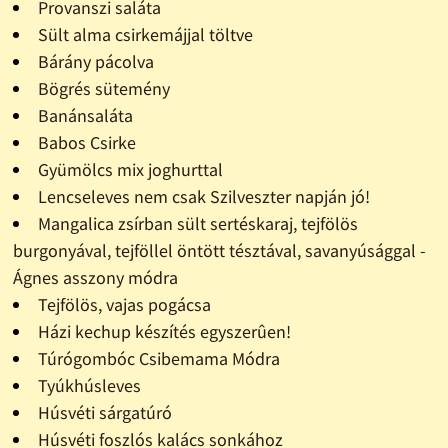
Provanszi saláta
Sült alma csirkemájjal töltve
Bárány pácolva
Bögrés sütemény
Banánsaláta
Babos Csirke
Gyümölcs mix joghurttal
Lencseleves nem csak Szilveszter napján jó!
Mangalica zsírban sült sertéskaraj, tejfölös
burgonyával, tejföllel öntött tésztával, savanyúsággal -
Ágnes asszony módra
Tejfölös, vajas pogácsa
Házi kechup készítés egyszerûen!
Túrógombóc Csibemama Módra
Tyúkhúsleves
Húsvéti sárgatúró
Húsvéti foszlós kalács sonkához