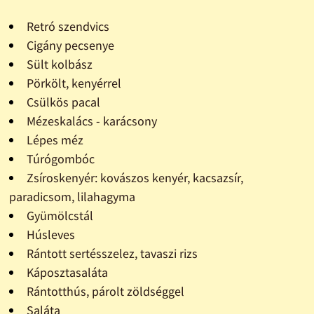
Retró szendvics
Cigány pecsenye
Sült kolbász
Pörkölt, kenyérrel
Csülkös pacal
Mézeskalács - karácsony
Lépes méz
Túrógombóc
Zsíroskenyér: kovászos kenyér, kacsazsír,
paradicsom, lilahagyma
Gyümölcstál
Húsleves
Rántott sertésszelez, tavaszi rizs
Káposztasaláta
Rántotthús, párolt zöldséggel
Saláta