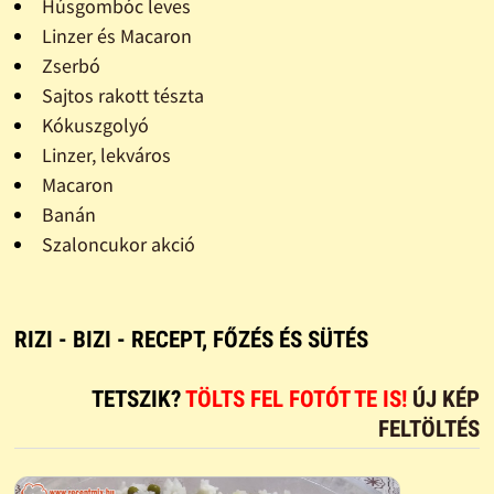
Húsgombóc leves
Linzer és Macaron
Zserbó
Sajtos rakott tészta
Kókuszgolyó
Linzer, lekváros
Macaron
Banán
Szaloncukor akció
RIZI - BIZI - RECEPT, FŐZÉS ÉS SÜTÉS
TETSZIK?
TÖLTS FEL FOTÓT TE IS!
ÚJ KÉP
FELTÖLTÉS