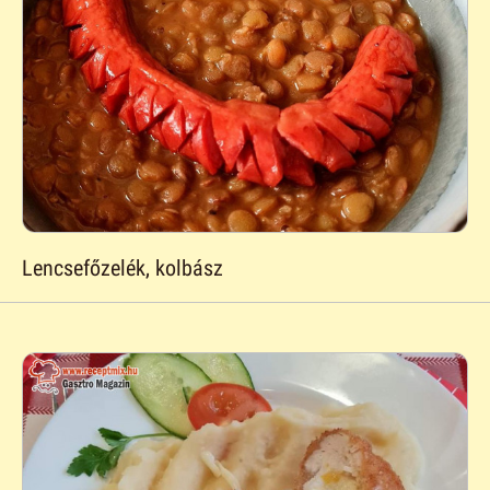
Lencsefőzelék, kolbász