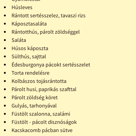
Húsleves
Rántott sertésszelez, tavaszi rizs
Káposztasaláta
Rántotthús, párolt zöldséggel
Saláta
Húsos káposzta
Sülthús, sajttal
Édesburgonya pácokt sertésszelet
Torta rendelésre
Kolbászos tojásrántotta
Párolt husi, paprikás szafttal
Párolt zöldség köret
Gulyás, tarhonyával
Füstölt szalonna, szalámi
Füstölt - pácolt disznóságok
Kacskacomb pácban sütve