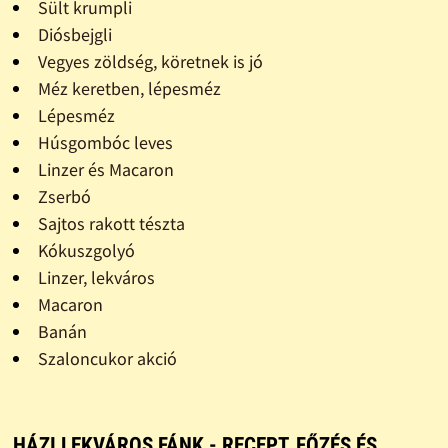
Sült krumpli
Diósbejgli
Vegyes zöldség, köretnek is jó
Méz keretben, lépesméz
Lépesméz
Húsgombóc leves
Linzer és Macaron
Zserbó
Sajtos rakott tészta
Kókuszgolyó
Linzer, lekváros
Macaron
Banán
Szaloncukor akció
HÁZI LEKVÁROS FÁNK - RECEPT, FŐZÉS ÉS