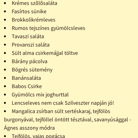
Krémes szõlõsaláta
Fasírtos sünike
Brokkolikrémleves
Rumos tejszínes gyümölcsleves
Tavaszi saláta
Provanszi saláta
Sült alma csirkemájjal töltve
Bárány pácolva
Bögrés sütemény
Banánsaláta
Babos Csirke
Gyümölcs mix joghurttal
Lencseleves nem csak Szilveszter napján jó!
Mangalica zsírban sült sertéskaraj, tejfölös
burgonyával, tejföllel öntött tésztával, savanyúsággal -
Ágnes asszony módra
Tejfölös, vajas pogácsa