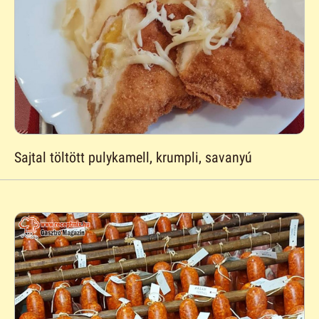
Sajtal töltött pulykamell, krumpli, savanyú