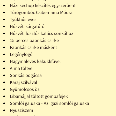
Házi kechup készítés egyszerûen!
Túrógombóc Csibemama Módra
Tyúkhúsleves
Húsvéti sárgatúró
Húsvéti foszlós kalács sonkához
15 perces paprikás csirke
Paprikás csirke másként
Legényfogó
Hagymaleves kakukkfûvel
Alma töltve
Sonkás pogácsa
Karaj szilvával
Gyümölcsös õz
Libamájjal töltött gombafejek
Somlói galuska - Az igazi somlói galuska
Nyusziszem