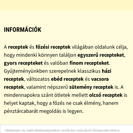
INFORMÁCIÓK
A
receptek
és
főzési receptek
világában oldalunk célja,
hogy mindenki könnyen találjon
egyszerű recepteket
,
gyors recepteket
és valóban
finom recepteket
.
Gyűjteményünkben szerepelnek klasszikus
házi
receptek
, változatos
ebéd receptek
és
vacsora
receptek
, valamint népszerű
sütemény receptek
is. A
mindennapokra szánt ötletek mellett
olcsó receptek
is
helyet kaptak, hogy a főzés ne csak élmény, hanem
pénztárcabarát megoldás is legyen.
Oldalainkon és mobil alkalmazásainkban cookie-kat használunk felhasználói élmény