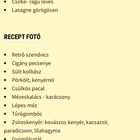
Csirke- ragu leves
Lasagne görögösen
RECEPT FOTÓ
Retró szendvics
Cigány pecsenye
Sült kolbász
Pörkölt, kenyérrel
Csülkös pacal
Mézeskalács - karácsony
Lépes méz
Túrógombóc
Zsíroskenyér: kovászos kenyér, kacsazsír,
paradicsom, lilahagyma
Gyümölcstál