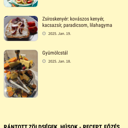
Zsíroskenyér: kovászos kenyér,
kacsazsír, paradicsom, lilahagyma
2025. Jan. 19.
Gyümölcstál
2025. Jan. 18.
RÁNTOTT ZÖLDSÉGEK, HÚSOK - RECEPT, FŐZÉS