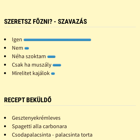
SZERETSZ FÕZNI? - SZAVAZÁS
Igen
Nem
Néha szoktam
Csak ha muszály
Mirelitet kajálok
RECEPT BEKÜLDŐ
Gesztenyekrémleves
Spagetti alla carbonara
Csodapalacsinta - palacsinta torta