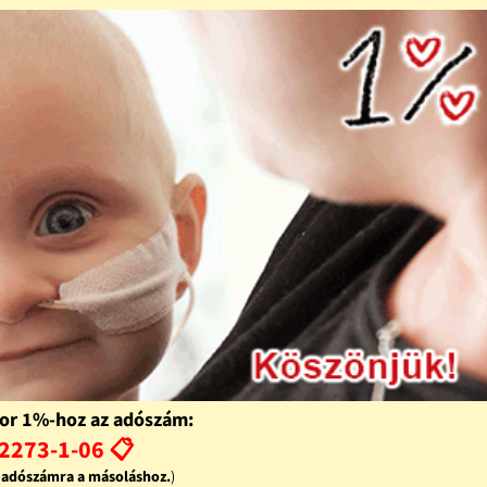
or 1%-hoz az adószám:
2273-1-06 📋
z adószámra a másoláshoz.
)