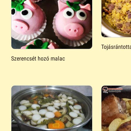
Tojásrántott
Szerencsét hozó malac