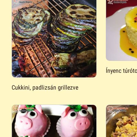
Ínyenc túrót
Cukkini, padlizsán grillezve