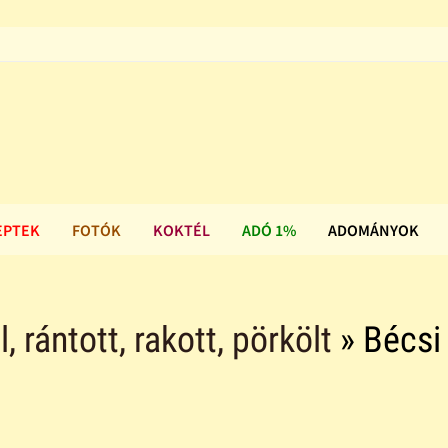
EPTEK
FOTÓK
KOKTÉL
ADÓ 1%
ADOMÁNYOK
ll, rántott, rakott, pörkölt
» Bécsi