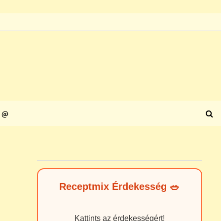
@
Receptmix Érdekesség 🥗
Kattints az érdekességért!