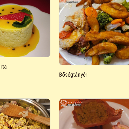
orta
Bőségtányér