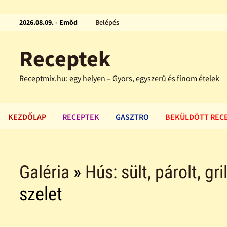
2026.08.09. - Emõd
Belépés
Receptek
Receptmix.hu: egy helyen – Gyors, egyszerű és finom ételek
KEZDŐLAP
RECEPTEK
GASZTRO
BEKÜLDÖTT REC
Galéria
»
Hús: sült, párolt, gri
szelet