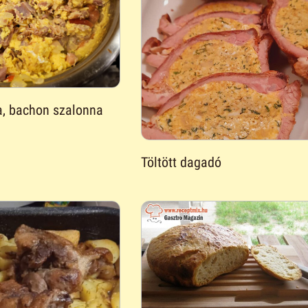
a, bachon szalonna
Töltött dagadó