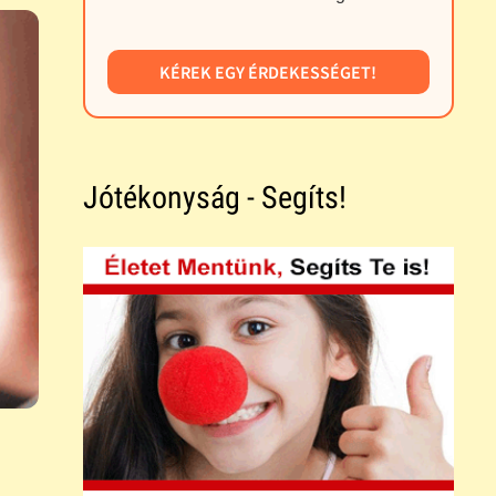
KÉREK EGY ÉRDEKESSÉGET!
Jótékonyság - Segíts!