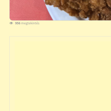
956
megtekintés