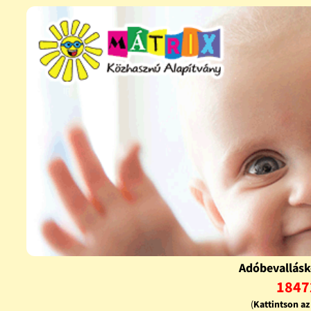
Adóbevallásk
1847
(
Kattintson a