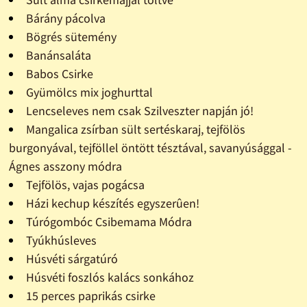
Bárány pácolva
Bögrés sütemény
Banánsaláta
Babos Csirke
Gyümölcs mix joghurttal
Lencseleves nem csak Szilveszter napján jó!
Mangalica zsírban sült sertéskaraj, tejfölös
burgonyával, tejföllel öntött tésztával, savanyúsággal -
Ágnes asszony módra
Tejfölös, vajas pogácsa
Házi kechup készítés egyszerûen!
Túrógombóc Csibemama Módra
Tyúkhúsleves
Húsvéti sárgatúró
Húsvéti foszlós kalács sonkához
15 perces paprikás csirke