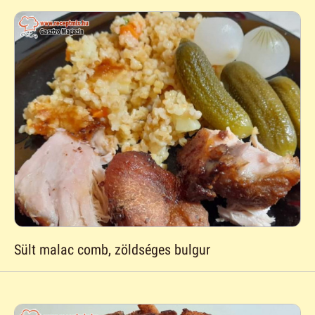
Sült malac comb, zöldséges bulgur