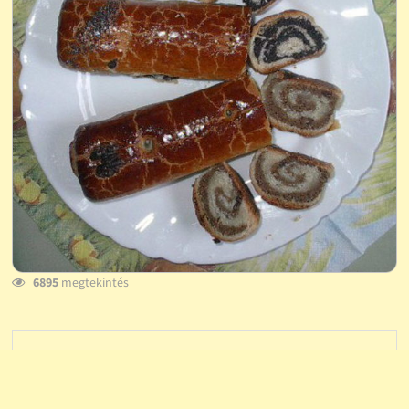
6895
megtekintés