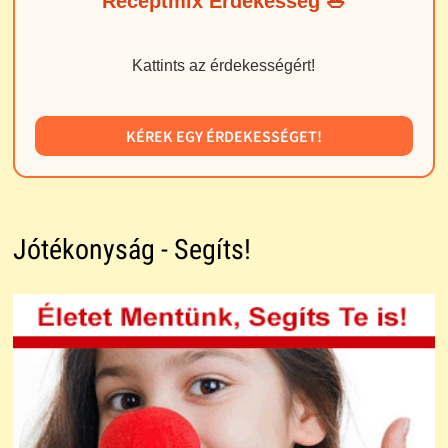
Receptmix Érdekesség 🥗
Kattints az érdekességért!
KÉREK EGY ÉRDEKESSÉGET!
Jótékonyság - Segíts!