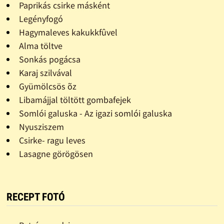
Paprikás csirke másként
Legényfogó
Hagymaleves kakukkfûvel
Alma töltve
Sonkás pogácsa
Karaj szilvával
Gyümölcsös õz
Libamájjal töltött gombafejek
Somlói galuska - Az igazi somlói galuska
Nyusziszem
Csirke- ragu leves
Lasagne görögösen
RECEPT FOTÓ