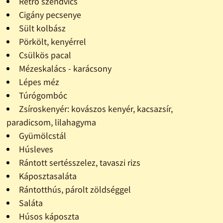
Retró szendvics
Cigány pecsenye
Sült kolbász
Pörkölt, kenyérrel
Csülkös pacal
Mézeskalács - karácsony
Lépes méz
Túrógombóc
Zsíroskenyér: kovászos kenyér, kacsazsír,
paradicsom, lilahagyma
Gyümölcstál
Húsleves
Rántott sertésszelez, tavaszi rizs
Káposztasaláta
Rántotthús, párolt zöldséggel
Saláta
Húsos káposzta