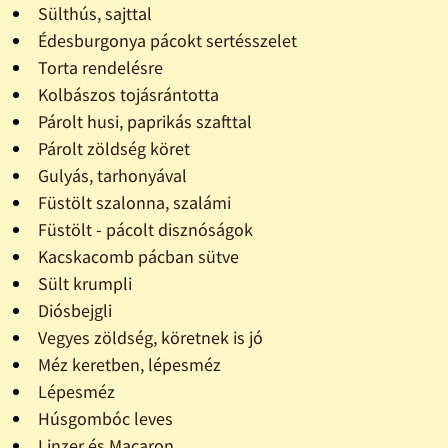
Sülthús, sajttal
Édesburgonya pácokt sertésszelet
Torta rendelésre
Kolbászos tojásrántotta
Párolt husi, paprikás szafttal
Párolt zöldség köret
Gulyás, tarhonyával
Füstölt szalonna, szalámi
Füstölt - pácolt disznóságok
Kacskacomb pácban sütve
Sült krumpli
Diósbejgli
Vegyes zöldség, köretnek is jó
Méz keretben, lépesméz
Lépesméz
Húsgombóc leves
Linzer és Macaron