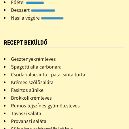
Főétel
Desszert
Nasi a végére
RECEPT BEKÜLDŐ
Gesztenyekrémleves
Spagetti alla carbonara
Csodapalacsinta - palacsinta torta
Krémes szõlõsaláta
Fasírtos sünike
Brokkolikrémleves
Rumos tejszínes gyümölcsleves
Tavaszi saláta
Provanszi saláta
Sült alma csirkemájjal töltve