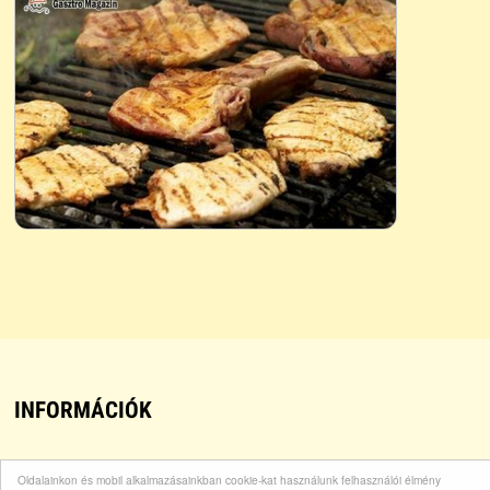
INFORMÁCIÓK
A
receptek
és
főzési receptek
világában oldalunk célja,
Oldalainkon és mobil alkalmazásainkban cookie-kat használunk felhasználói élmény