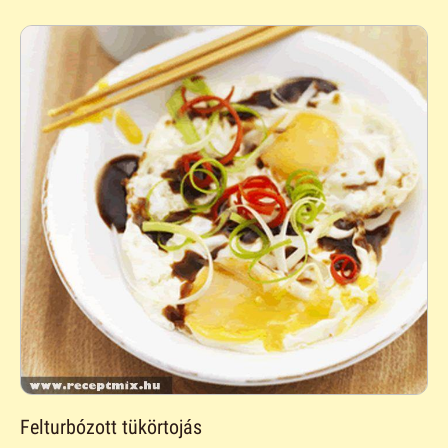
Felturbózott tükörtojás