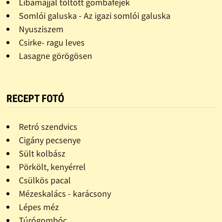
Libamájjal töltött gombafejek
Somlói galuska - Az igazi somlói galuska
Nyusziszem
Csirke- ragu leves
Lasagne görögösen
RECEPT FOTÓ
Retró szendvics
Cigány pecsenye
Sült kolbász
Pörkölt, kenyérrel
Csülkös pacal
Mézeskalács - karácsony
Lépes méz
Túrógombóc