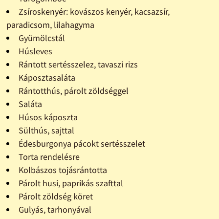
Zsíroskenyér: kovászos kenyér, kacsazsír,
paradicsom, lilahagyma
Gyümölcstál
Húsleves
Rántott sertésszelez, tavaszi rizs
Káposztasaláta
Rántotthús, párolt zöldséggel
Saláta
Húsos káposzta
Sülthús, sajttal
Édesburgonya pácokt sertésszelet
Torta rendelésre
Kolbászos tojásrántotta
Párolt husi, paprikás szafttal
Párolt zöldség köret
Gulyás, tarhonyával