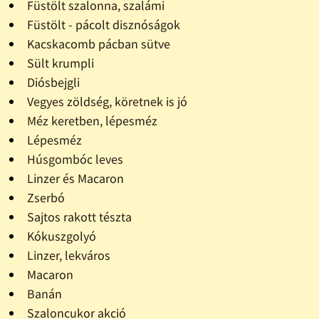
Füstölt szalonna, szalámi
Füstölt - pácolt disznóságok
Kacskacomb pácban sütve
Sült krumpli
Diósbejgli
Vegyes zöldség, köretnek is jó
Méz keretben, lépesméz
Lépesméz
Húsgombóc leves
Linzer és Macaron
Zserbó
Sajtos rakott tészta
Kókuszgolyó
Linzer, lekváros
Macaron
Banán
Szaloncukor akció