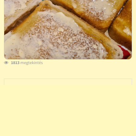
1813
megtekintés