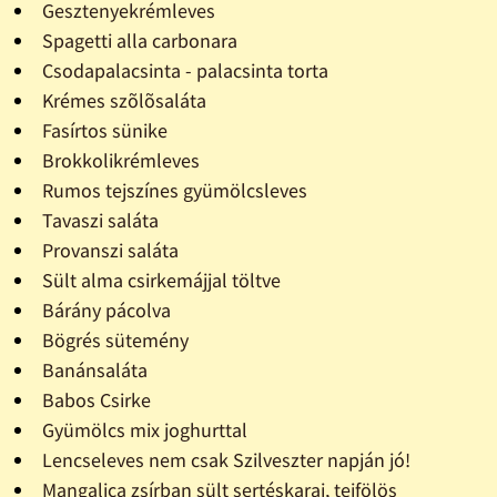
Gesztenyekrémleves
Spagetti alla carbonara
Csodapalacsinta - palacsinta torta
Krémes szõlõsaláta
Fasírtos sünike
Brokkolikrémleves
Rumos tejszínes gyümölcsleves
Tavaszi saláta
Provanszi saláta
Sült alma csirkemájjal töltve
Bárány pácolva
Bögrés sütemény
Banánsaláta
Babos Csirke
Gyümölcs mix joghurttal
Lencseleves nem csak Szilveszter napján jó!
Mangalica zsírban sült sertéskaraj, tejfölös