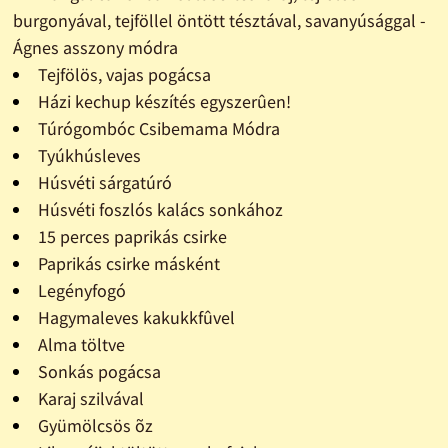
burgonyával, tejföllel öntött tésztával, savanyúsággal -
Ágnes asszony módra
Tejfölös, vajas pogácsa
Házi kechup készítés egyszerûen!
Túrógombóc Csibemama Módra
Tyúkhúsleves
Húsvéti sárgatúró
Húsvéti foszlós kalács sonkához
15 perces paprikás csirke
Paprikás csirke másként
Legényfogó
Hagymaleves kakukkfûvel
Alma töltve
Sonkás pogácsa
Karaj szilvával
Gyümölcsös õz