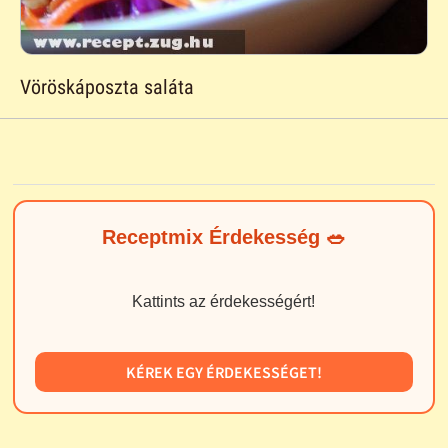
Vöröskáposzta saláta
Receptmix Érdekesség 🥗
Kattints az érdekességért!
KÉREK EGY ÉRDEKESSÉGET!