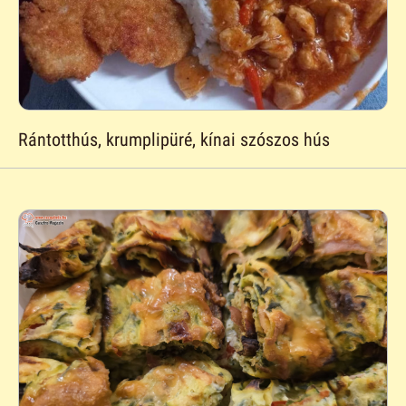
Rántotthús, krumplipüré, kínai szószos hús