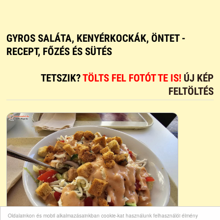
GYROS SALÁTA, KENYÉRKOCKÁK, ÖNTET -
RECEPT, FŐZÉS ÉS SÜTÉS
TETSZIK?
TÖLTS FEL FOTÓT TE IS!
ÚJ KÉP
FELTÖLTÉS
Oldalainkon és mobil alkalmazásainkban cookie-kat használunk felhasználói élmény