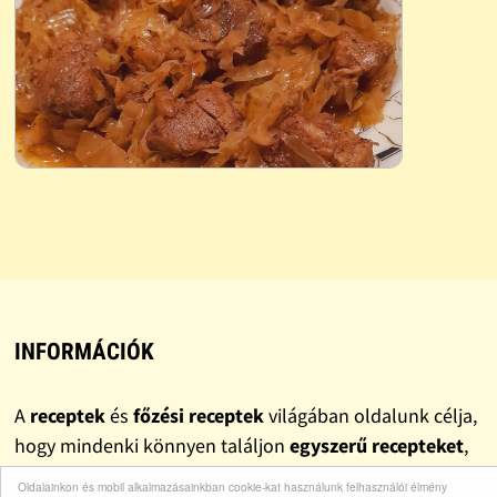
INFORMÁCIÓK
A
receptek
és
főzési receptek
világában oldalunk célja,
hogy mindenki könnyen találjon
egyszerű recepteket
,
gyors recepteket
és valóban
finom recepteket
.
Oldalainkon és mobil alkalmazásainkban cookie-kat használunk felhasználói élmény