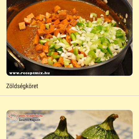
Zöldségköret