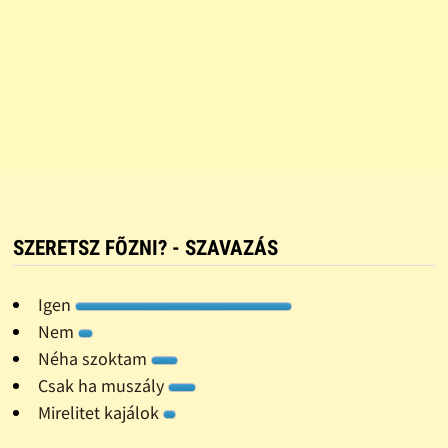
SZERETSZ FÕZNI? - SZAVAZÁS
Igen
Nem
Néha szoktam
Csak ha muszály
Mirelitet kajálok