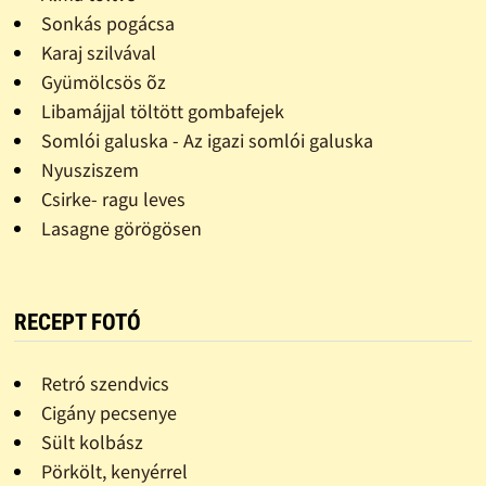
Sonkás pogácsa
Karaj szilvával
Gyümölcsös õz
Libamájjal töltött gombafejek
Somlói galuska - Az igazi somlói galuska
Nyusziszem
Csirke- ragu leves
Lasagne görögösen
RECEPT FOTÓ
Retró szendvics
Cigány pecsenye
Sült kolbász
Pörkölt, kenyérrel