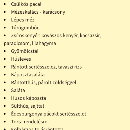
Csülkös pacal
Mézeskalács - karácsony
Lépes méz
Túrógombóc
Zsíroskenyér: kovászos kenyér, kacsazsír,
paradicsom, lilahagyma
Gyümölcstál
Húsleves
Rántott sertésszelez, tavaszi rizs
Káposztasaláta
Rántotthús, párolt zöldséggel
Saláta
Húsos káposzta
Sülthús, sajttal
Édesburgonya pácokt sertésszelet
Torta rendelésre
Kolbászos tojásrántotta