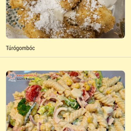
Túrógombóc