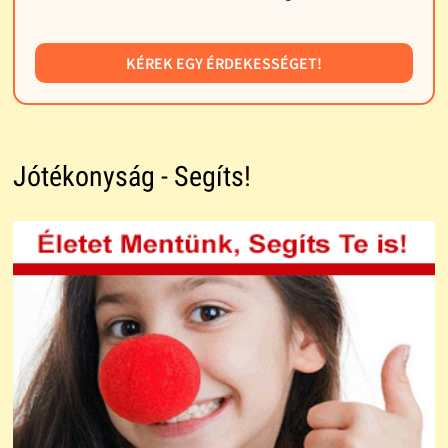
KÉREK EGY ÉRDEKESSÉGET!
Jótékonyság - Segíts!