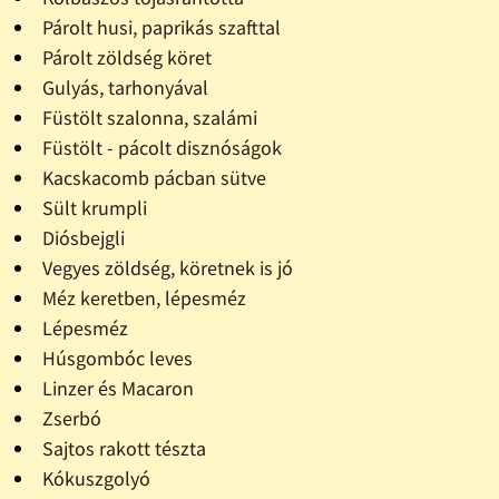
Párolt husi, paprikás szafttal
Párolt zöldség köret
Gulyás, tarhonyával
Füstölt szalonna, szalámi
Füstölt - pácolt disznóságok
Kacskacomb pácban sütve
Sült krumpli
Diósbejgli
Vegyes zöldség, köretnek is jó
Méz keretben, lépesméz
Lépesméz
Húsgombóc leves
Linzer és Macaron
Zserbó
Sajtos rakott tészta
Kókuszgolyó