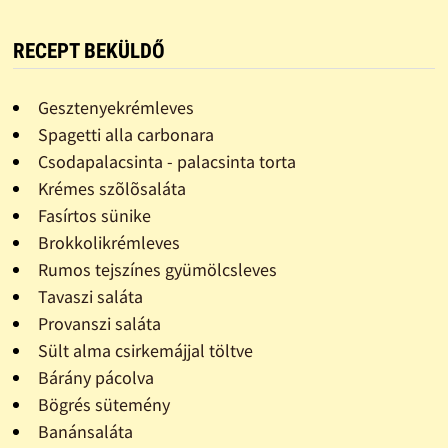
RECEPT BEKÜLDŐ
Gesztenyekrémleves
Spagetti alla carbonara
Csodapalacsinta - palacsinta torta
Krémes szõlõsaláta
Fasírtos sünike
Brokkolikrémleves
Rumos tejszínes gyümölcsleves
Tavaszi saláta
Provanszi saláta
Sült alma csirkemájjal töltve
Bárány pácolva
Bögrés sütemény
Banánsaláta