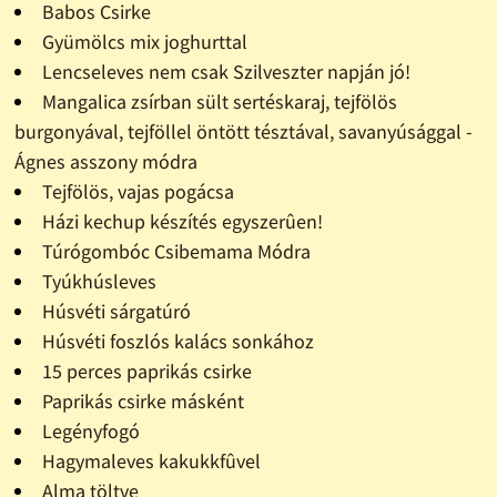
Babos Csirke
Gyümölcs mix joghurttal
Lencseleves nem csak Szilveszter napján jó!
Mangalica zsírban sült sertéskaraj, tejfölös
burgonyával, tejföllel öntött tésztával, savanyúsággal -
Ágnes asszony módra
Tejfölös, vajas pogácsa
Házi kechup készítés egyszerûen!
Túrógombóc Csibemama Módra
Tyúkhúsleves
Húsvéti sárgatúró
Húsvéti foszlós kalács sonkához
15 perces paprikás csirke
Paprikás csirke másként
Legényfogó
Hagymaleves kakukkfûvel
Alma töltve