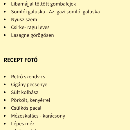
Libamájjal töltött gombafejek
Somlói galuska - Az igazi somlói galuska
Nyusziszem
Csirke- ragu leves
Lasagne görögösen
RECEPT FOTÓ
Retró szendvics
Cigány pecsenye
Sült kolbász
Pörkölt, kenyérrel
Csülkös pacal
Mézeskalács - karácsony
Lépes méz