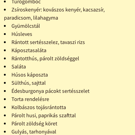
Túrógombóc
Zsíroskenyér: kovászos kenyér, kacsazsír,
paradicsom, lilahagyma
Gyümölcstál
Húsleves
Rántott sertésszelez, tavaszi rizs
Káposztasaláta
Rántotthús, párolt zöldséggel
Saláta
Húsos káposzta
Sülthús, sajttal
Édesburgonya pácokt sertésszelet
Torta rendelésre
Kolbászos tojásrántotta
Párolt husi, paprikás szafttal
Párolt zöldség köret
Gulyás, tarhonyával