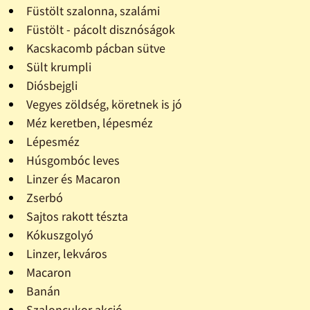
Füstölt szalonna, szalámi
Füstölt - pácolt disznóságok
Kacskacomb pácban sütve
Sült krumpli
Diósbejgli
Vegyes zöldség, köretnek is jó
Méz keretben, lépesméz
Lépesméz
Húsgombóc leves
Linzer és Macaron
Zserbó
Sajtos rakott tészta
Kókuszgolyó
Linzer, lekváros
Macaron
Banán
Szaloncukor akció