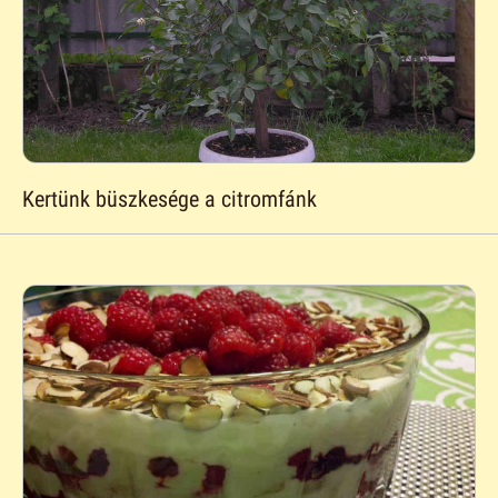
Kertünk büszkesége a citromfánk