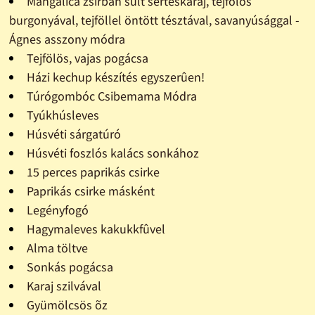
Mangalica zsírban sült sertéskaraj, tejfölös
burgonyával, tejföllel öntött tésztával, savanyúsággal -
Ágnes asszony módra
Tejfölös, vajas pogácsa
Házi kechup készítés egyszerûen!
Túrógombóc Csibemama Módra
Tyúkhúsleves
Húsvéti sárgatúró
Húsvéti foszlós kalács sonkához
15 perces paprikás csirke
Paprikás csirke másként
Legényfogó
Hagymaleves kakukkfûvel
Alma töltve
Sonkás pogácsa
Karaj szilvával
Gyümölcsös õz