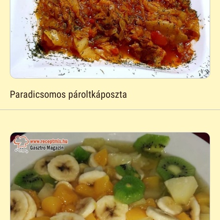
Paradicsomos pároltkáposzta