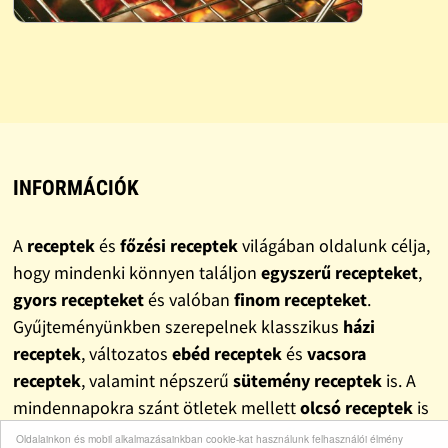
INFORMÁCIÓK
A
receptek
és
főzési receptek
világában oldalunk célja,
hogy mindenki könnyen találjon
egyszerű recepteket
,
gyors recepteket
és valóban
finom recepteket
.
Gyűjteményünkben szerepelnek klasszikus
házi
receptek
, változatos
ebéd receptek
és
vacsora
receptek
, valamint népszerű
sütemény receptek
is. A
mindennapokra szánt ötletek mellett
olcsó receptek
is
helyet kaptak, hogy a főzés ne csak élmény, hanem
Oldalainkon és mobil alkalmazásainkban cookie-kat használunk felhasználói élmény