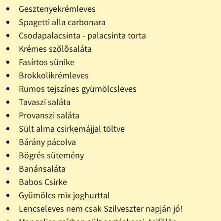
Gesztenyekrémleves
Spagetti alla carbonara
Csodapalacsinta - palacsinta torta
Krémes szõlõsaláta
Fasírtos sünike
Brokkolikrémleves
Rumos tejszínes gyümölcsleves
Tavaszi saláta
Provanszi saláta
Sült alma csirkemájjal töltve
Bárány pácolva
Bögrés sütemény
Banánsaláta
Babos Csirke
Gyümölcs mix joghurttal
Lencseleves nem csak Szilveszter napján jó!