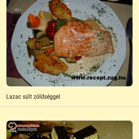
Lazac sült zöldséggel