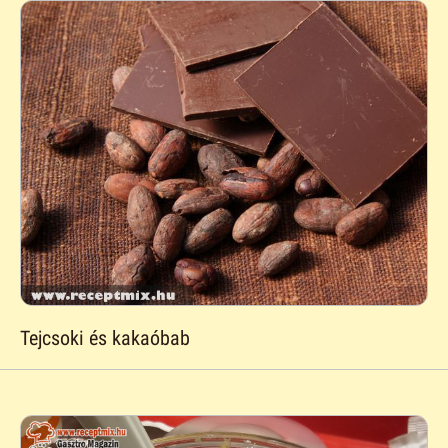
Tejcsoki és kakaóbab