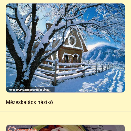
Mézeskalács házikó