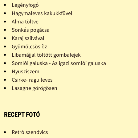
Legényfogó
Hagymaleves kakukkfûvel
Alma töltve
Sonkás pogácsa
Karaj szilvával
Gyümölcsös õz
Libamájjal töltött gombafejek
Somlói galuska - Az igazi somlói galuska
Nyusziszem
Csirke- ragu leves
Lasagne görögösen
RECEPT FOTÓ
Retró szendvics