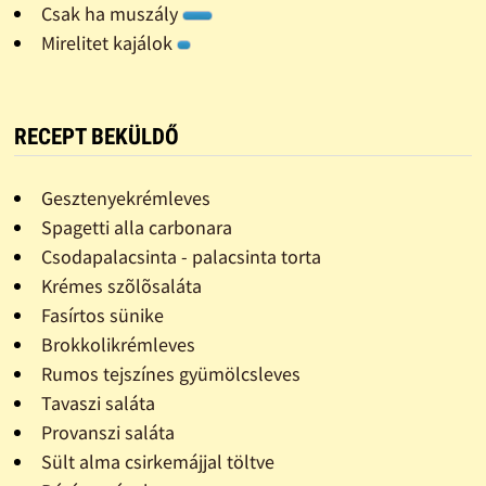
Csak ha muszály
Mirelitet kajálok
RECEPT BEKÜLDŐ
Gesztenyekrémleves
Spagetti alla carbonara
Csodapalacsinta - palacsinta torta
Krémes szõlõsaláta
Fasírtos sünike
Brokkolikrémleves
Rumos tejszínes gyümölcsleves
Tavaszi saláta
Provanszi saláta
Sült alma csirkemájjal töltve