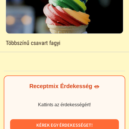
Többszínű csavart fagyi
Receptmix Érdekesség 🥗
Kattints az érdekességért!
KÉREK EGY ÉRDEKESSÉGET!