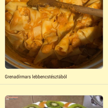
Grenadírmars lebbencstésztából