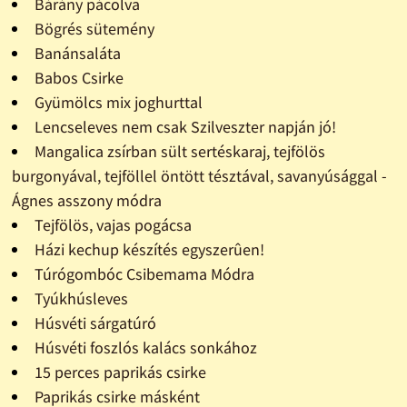
Bárány pácolva
Bögrés sütemény
Banánsaláta
Babos Csirke
Gyümölcs mix joghurttal
Lencseleves nem csak Szilveszter napján jó!
Mangalica zsírban sült sertéskaraj, tejfölös
burgonyával, tejföllel öntött tésztával, savanyúsággal -
Ágnes asszony módra
Tejfölös, vajas pogácsa
Házi kechup készítés egyszerûen!
Túrógombóc Csibemama Módra
Tyúkhúsleves
Húsvéti sárgatúró
Húsvéti foszlós kalács sonkához
15 perces paprikás csirke
Paprikás csirke másként