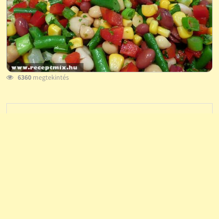
6360
megtekintés