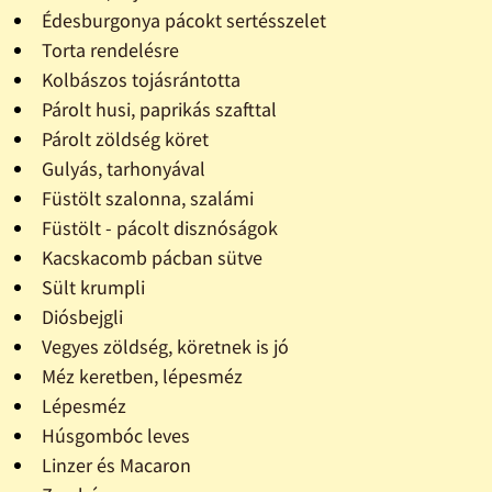
Édesburgonya pácokt sertésszelet
Torta rendelésre
Kolbászos tojásrántotta
Párolt husi, paprikás szafttal
Párolt zöldség köret
Gulyás, tarhonyával
Füstölt szalonna, szalámi
Füstölt - pácolt disznóságok
Kacskacomb pácban sütve
Sült krumpli
Diósbejgli
Vegyes zöldség, köretnek is jó
Méz keretben, lépesméz
Lépesméz
Húsgombóc leves
Linzer és Macaron