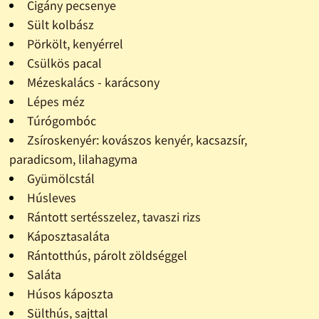
Cigány pecsenye
Sült kolbász
Pörkölt, kenyérrel
Csülkös pacal
Mézeskalács - karácsony
Lépes méz
Túrógombóc
Zsíroskenyér: kovászos kenyér, kacsazsír,
paradicsom, lilahagyma
Gyümölcstál
Húsleves
Rántott sertésszelez, tavaszi rizs
Káposztasaláta
Rántotthús, párolt zöldséggel
Saláta
Húsos káposzta
Sülthús, sajttal