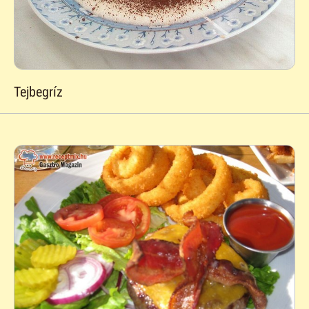
Tejbegríz