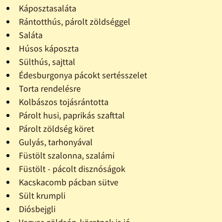
Káposztasaláta
Rántotthús, párolt zöldséggel
Saláta
Húsos káposzta
Sülthús, sajttal
Édesburgonya pácokt sertésszelet
Torta rendelésre
Kolbászos tojásrántotta
Párolt husi, paprikás szafttal
Párolt zöldség köret
Gulyás, tarhonyával
Füstölt szalonna, szalámi
Füstölt - pácolt disznóságok
Kacskacomb pácban sütve
Sült krumpli
Diósbejgli