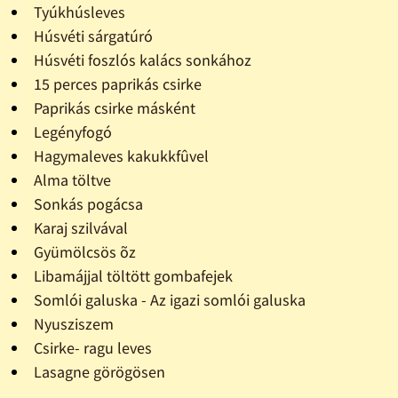
Tyúkhúsleves
Húsvéti sárgatúró
Húsvéti foszlós kalács sonkához
15 perces paprikás csirke
Paprikás csirke másként
Legényfogó
Hagymaleves kakukkfûvel
Alma töltve
Sonkás pogácsa
Karaj szilvával
Gyümölcsös õz
Libamájjal töltött gombafejek
Somlói galuska - Az igazi somlói galuska
Nyusziszem
Csirke- ragu leves
Lasagne görögösen