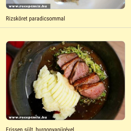
Rizsköret paradicsommal
Frissen sült, burgonyapürével