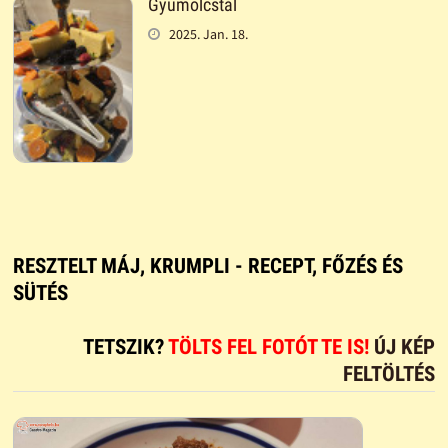
Gyümölcstál
2025. Jan. 18.
RESZTELT MÁJ, KRUMPLI - RECEPT, FŐZÉS ÉS
SÜTÉS
TETSZIK?
TÖLTS FEL FOTÓT TE IS!
ÚJ KÉP
FELTÖLTÉS