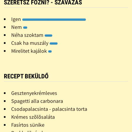
SZERETSZ FÕZNI? - SZAVAZÁS
Igen
Nem
Néha szoktam
Csak ha muszály
Mirelitet kajálok
RECEPT BEKÜLDŐ
Gesztenyekrémleves
Spagetti alla carbonara
Csodapalacsinta - palacsinta torta
Krémes szõlõsaláta
Fasírtos sünike