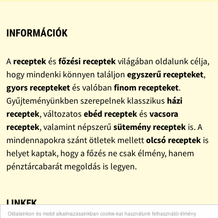
INFORMÁCIÓK
A
receptek
és
főzési receptek
világában oldalunk célja,
hogy mindenki könnyen találjon
egyszerű recepteket
,
gyors recepteket
és valóban
finom recepteket
.
Gyűjteményünkben szerepelnek klasszikus
házi
receptek
, változatos
ebéd receptek
és
vacsora
receptek
, valamint népszerű
sütemény receptek
is. A
mindennapokra szánt ötletek mellett
olcsó receptek
is
helyet kaptak, hogy a főzés ne csak élmény, hanem
pénztárcabarát megoldás is legyen.
LINKEK
Oldalainkon és mobil alkalmazásainkban cookie-kat használunk felhasználói élmény