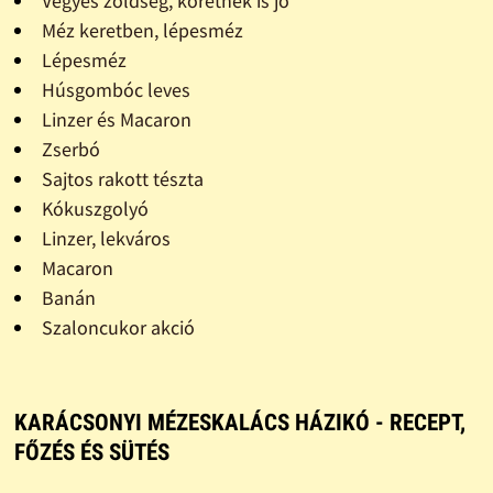
Vegyes zöldség, köretnek is jó
Méz keretben, lépesméz
Lépesméz
Húsgombóc leves
Linzer és Macaron
Zserbó
Sajtos rakott tészta
Kókuszgolyó
Linzer, lekváros
Macaron
Banán
Szaloncukor akció
KARÁCSONYI MÉZESKALÁCS HÁZIKÓ - RECEPT,
FŐZÉS ÉS SÜTÉS