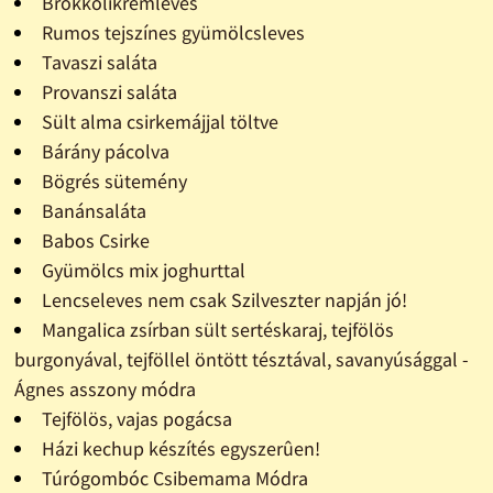
Brokkolikrémleves
Rumos tejszínes gyümölcsleves
Tavaszi saláta
Provanszi saláta
Sült alma csirkemájjal töltve
Bárány pácolva
Bögrés sütemény
Banánsaláta
Babos Csirke
Gyümölcs mix joghurttal
Lencseleves nem csak Szilveszter napján jó!
Mangalica zsírban sült sertéskaraj, tejfölös
burgonyával, tejföllel öntött tésztával, savanyúsággal -
Ágnes asszony módra
Tejfölös, vajas pogácsa
Házi kechup készítés egyszerûen!
Túrógombóc Csibemama Módra