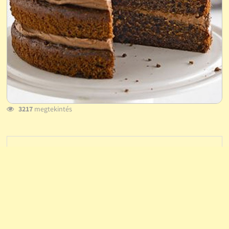
3217
megtekintés