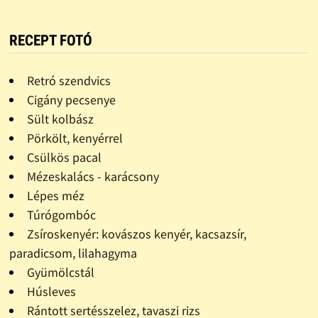
RECEPT FOTÓ
Retró szendvics
Cigány pecsenye
Sült kolbász
Pörkölt, kenyérrel
Csülkös pacal
Mézeskalács - karácsony
Lépes méz
Túrógombóc
Zsíroskenyér: kovászos kenyér, kacsazsír,
paradicsom, lilahagyma
Gyümölcstál
Húsleves
Rántott sertésszelez, tavaszi rizs