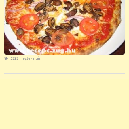
5323
megtekintés