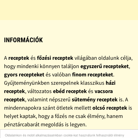
INFORMÁCIÓK
A
receptek
és
főzési receptek
világában oldalunk célja,
hogy mindenki könnyen találjon
egyszerű recepteket
,
gyors recepteket
és valóban
finom recepteket
.
Gyűjteményünkben szerepelnek klasszikus
házi
receptek
, változatos
ebéd receptek
és
vacsora
receptek
, valamint népszerű
sütemény receptek
is. A
mindennapokra szánt ötletek mellett
olcsó receptek
is
helyet kaptak, hogy a főzés ne csak élmény, hanem
pénztárcabarát megoldás is legyen.
Oldalainkon és mobil alkalmazásainkban cookie-kat használunk felhasználói élmény