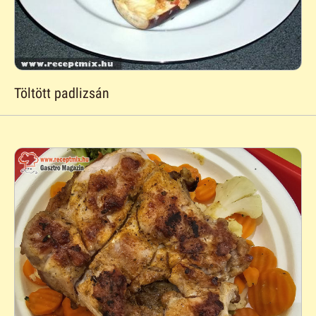
Töltött padlizsán