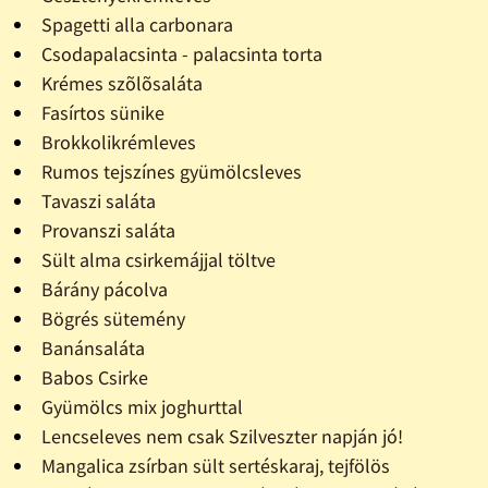
Spagetti alla carbonara
Csodapalacsinta - palacsinta torta
Krémes szõlõsaláta
Fasírtos sünike
Brokkolikrémleves
Rumos tejszínes gyümölcsleves
Tavaszi saláta
Provanszi saláta
Sült alma csirkemájjal töltve
Bárány pácolva
Bögrés sütemény
Banánsaláta
Babos Csirke
Gyümölcs mix joghurttal
Lencseleves nem csak Szilveszter napján jó!
Mangalica zsírban sült sertéskaraj, tejfölös