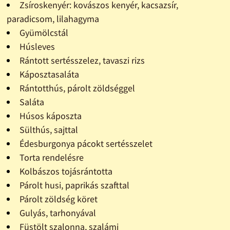
Zsíroskenyér: kovászos kenyér, kacsazsír,
paradicsom, lilahagyma
Gyümölcstál
Húsleves
Rántott sertésszelez, tavaszi rizs
Káposztasaláta
Rántotthús, párolt zöldséggel
Saláta
Húsos káposzta
Sülthús, sajttal
Édesburgonya pácokt sertésszelet
Torta rendelésre
Kolbászos tojásrántotta
Párolt husi, paprikás szafttal
Párolt zöldség köret
Gulyás, tarhonyával
Füstölt szalonna, szalámi