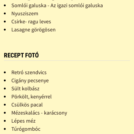
Somlói galuska - Az igazi somlói galuska
Nyusziszem
Csirke- ragu leves
Lasagne görögösen
RECEPT FOTÓ
Retró szendvics
Cigány pecsenye
Sült kolbász
Pörkölt, kenyérrel
Csülkös pacal
Mézeskalács - karácsony
Lépes méz
Túrógombóc