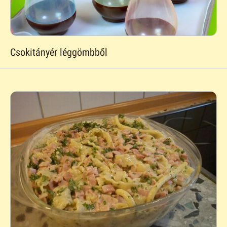
Csokitányér léggömbből