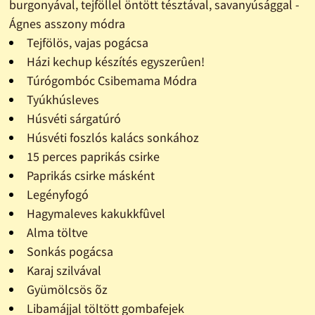
burgonyával, tejföllel öntött tésztával, savanyúsággal -
Ágnes asszony módra
Tejfölös, vajas pogácsa
Házi kechup készítés egyszerûen!
Túrógombóc Csibemama Módra
Tyúkhúsleves
Húsvéti sárgatúró
Húsvéti foszlós kalács sonkához
15 perces paprikás csirke
Paprikás csirke másként
Legényfogó
Hagymaleves kakukkfûvel
Alma töltve
Sonkás pogácsa
Karaj szilvával
Gyümölcsös õz
Libamájjal töltött gombafejek