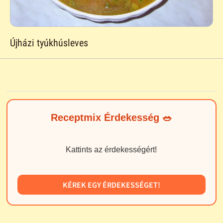
Újházi tyúkhúsleves
Receptmix Érdekesség 🥗
Kattints az érdekességért!
KÉREK EGY ÉRDEKESSÉGET!