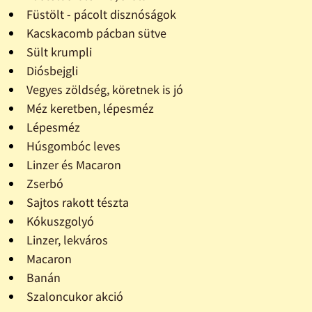
Füstölt - pácolt disznóságok
Kacskacomb pácban sütve
Sült krumpli
Diósbejgli
Vegyes zöldség, köretnek is jó
Méz keretben, lépesméz
Lépesméz
Húsgombóc leves
Linzer és Macaron
Zserbó
Sajtos rakott tészta
Kókuszgolyó
Linzer, lekváros
Macaron
Banán
Szaloncukor akció