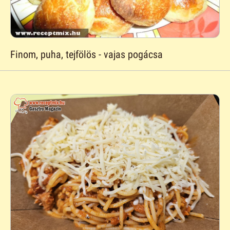
Finom, puha, tejfölös - vajas pogácsa