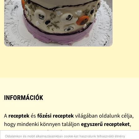
INFORMÁCIÓK
A
receptek
és
főzési receptek
világában oldalunk célja,
hogy mindenki könnyen találjon
egyszerű recepteket
,
gyors recepteket
és valóban
finom recepteket
.
Oldalainkon és mobil alkalmazásainkban cookie-kat használunk felhasználói élmény