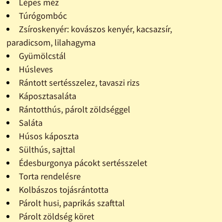
Lépes méz
Túrógombóc
Zsíroskenyér: kovászos kenyér, kacsazsír,
paradicsom, lilahagyma
Gyümölcstál
Húsleves
Rántott sertésszelez, tavaszi rizs
Káposztasaláta
Rántotthús, párolt zöldséggel
Saláta
Húsos káposzta
Sülthús, sajttal
Édesburgonya pácokt sertésszelet
Torta rendelésre
Kolbászos tojásrántotta
Párolt husi, paprikás szafttal
Párolt zöldség köret