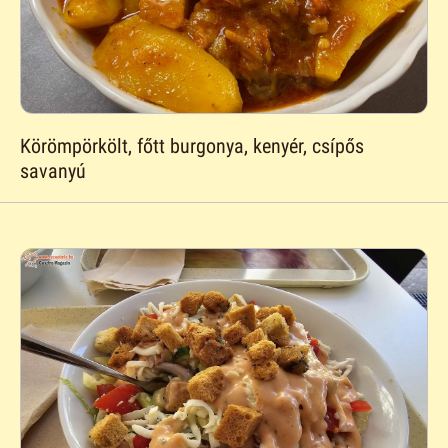
Körömpörkölt, főtt burgonya, kenyér, csípős
savanyú