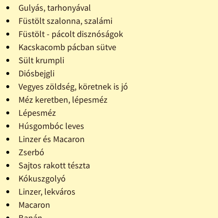
Gulyás, tarhonyával
Füstölt szalonna, szalámi
Füstölt - pácolt disznóságok
Kacskacomb pácban sütve
Sült krumpli
Diósbejgli
Vegyes zöldség, köretnek is jó
Méz keretben, lépesméz
Lépesméz
Húsgombóc leves
Linzer és Macaron
Zserbó
Sajtos rakott tészta
Kókuszgolyó
Linzer, lekváros
Macaron
Banán