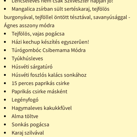
Lencseleves nem csak Szilveszter napján jó!
Mangalica zsírban sült sertéskaraj, tejfölös
burgonyával, tejföllel öntött tésztával, savanyúsággal -
Ágnes asszony módra
Tejfölös, vajas pogácsa
Házi kechup készítés egyszerûen!
Túrógombóc Csibemama Módra
Tyúkhúsleves
Húsvéti sárgatúró
Húsvéti foszlós kalács sonkához
15 perces paprikás csirke
Paprikás csirke másként
Legényfogó
Hagymaleves kakukkfûvel
Alma töltve
Sonkás pogácsa
Karaj szilvával