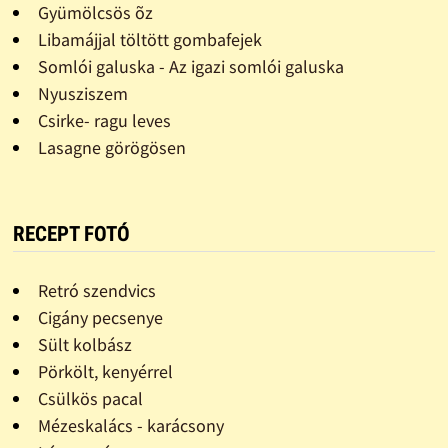
Gyümölcsös õz
Libamájjal töltött gombafejek
Somlói galuska - Az igazi somlói galuska
Nyusziszem
Csirke- ragu leves
Lasagne görögösen
RECEPT FOTÓ
Retró szendvics
Cigány pecsenye
Sült kolbász
Pörkölt, kenyérrel
Csülkös pacal
Mézeskalács - karácsony