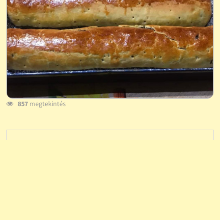
857
megtekintés