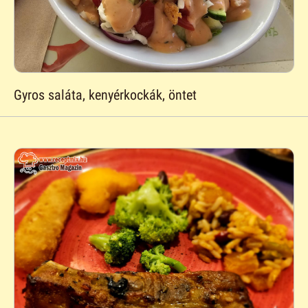
Gyros saláta, kenyérkockák, öntet