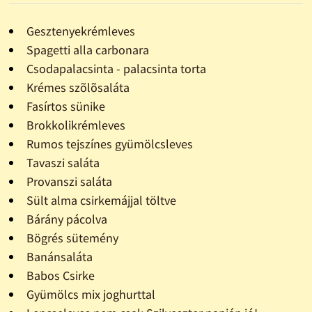
Gesztenyekrémleves
Spagetti alla carbonara
Csodapalacsinta - palacsinta torta
Krémes szõlõsaláta
Fasírtos sünike
Brokkolikrémleves
Rumos tejszínes gyümölcsleves
Tavaszi saláta
Provanszi saláta
Sült alma csirkemájjal töltve
Bárány pácolva
Bögrés sütemény
Banánsaláta
Babos Csirke
Gyümölcs mix joghurttal