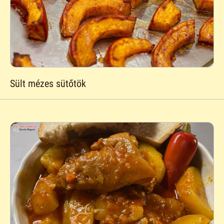
Sült mézes sütőtök