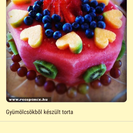
Gyümölcsökbõl készült torta