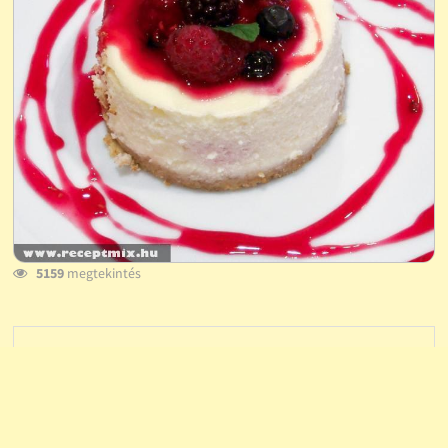
5159
megtekintés