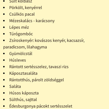
Sült kolbász
Pörkölt, kenyérrel
Csülkös pacal
Mézeskalács - karácsony
Lépes méz
Túrógombóc
Zsíroskenyér: kovászos kenyér, kacsazsír,
paradicsom, lilahagyma
Gyümölcstál
Húsleves
Rántott sertésszelez, tavaszi rizs
Káposztasaláta
Rántotthús, párolt zöldséggel
Saláta
Húsos káposzta
Sülthús, sajttal
Édesburgonya pácokt sertésszelet