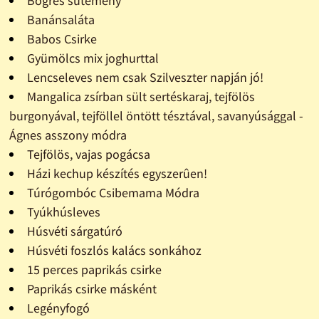
Bögrés sütemény
Banánsaláta
Babos Csirke
Gyümölcs mix joghurttal
Lencseleves nem csak Szilveszter napján jó!
Mangalica zsírban sült sertéskaraj, tejfölös
burgonyával, tejföllel öntött tésztával, savanyúsággal -
Ágnes asszony módra
Tejfölös, vajas pogácsa
Házi kechup készítés egyszerûen!
Túrógombóc Csibemama Módra
Tyúkhúsleves
Húsvéti sárgatúró
Húsvéti foszlós kalács sonkához
15 perces paprikás csirke
Paprikás csirke másként
Legényfogó