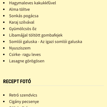
Hagymaleves kakukkfûvel
Alma töltve
Sonkás pogácsa
Karaj szilvával
Gyümölcsös õz
Libamájjal töltött gombafejek
Somlói galuska - Az igazi somlói galuska
Nyusziszem
Csirke- ragu leves
Lasagne görögösen
RECEPT FOTÓ
Retró szendvics
Cigány pecsenye