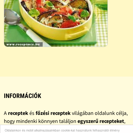
INFORMÁCIÓK
A
receptek
és
főzési receptek
világában oldalunk célja,
hogy mindenki könnyen találjon
egyszerű recepteket
,
gyors recepteket
és valóban
finom recepteket
.
Oldalainkon és mobil alkalmazásainkban cookie-kat használunk felhasználói élmény