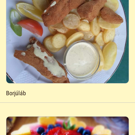
Borjúláb