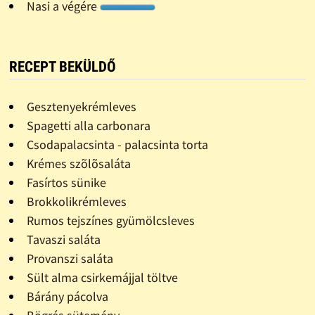
Nasi a végére
RECEPT BEKÜLDŐ
Gesztenyekrémleves
Spagetti alla carbonara
Csodapalacsinta - palacsinta torta
Krémes szõlõsaláta
Fasírtos sünike
Brokkolikrémleves
Rumos tejszínes gyümölcsleves
Tavaszi saláta
Provanszi saláta
Sült alma csirkemájjal töltve
Bárány pácolva