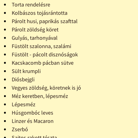
Torta rendelésre
Kolbászos tojásrántotta
Párolt husi, paprikás szafttal
Párolt zöldség köret
Gulyás, tarhonyával
Füstölt szalonna, szalámi
Füstölt - pácolt disznóságok
Kacskacomb pácban sütve
Sült krumpli
Diósbejgli
Vegyes zöldség, köretnek is jó
Méz keretben, lépesméz
Lépesméz
Húsgombóc leves
Linzer és Macaron
Zserbó
Sajtos rakott tészta