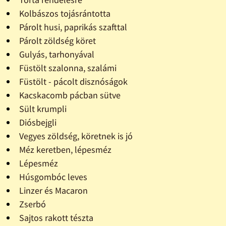
Kolbászos tojásrántotta
Párolt husi, paprikás szafttal
Párolt zöldség köret
Gulyás, tarhonyával
Füstölt szalonna, szalámi
Füstölt - pácolt disznóságok
Kacskacomb pácban sütve
Sült krumpli
Diósbejgli
Vegyes zöldség, köretnek is jó
Méz keretben, lépesméz
Lépesméz
Húsgombóc leves
Linzer és Macaron
Zserbó
Sajtos rakott tészta