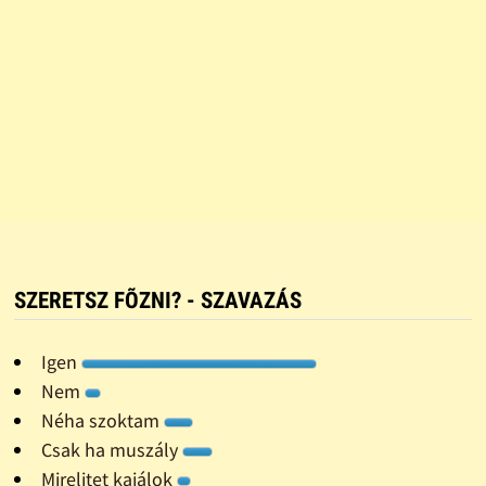
SZERETSZ FÕZNI? - SZAVAZÁS
Igen
Nem
Néha szoktam
Csak ha muszály
Mirelitet kajálok