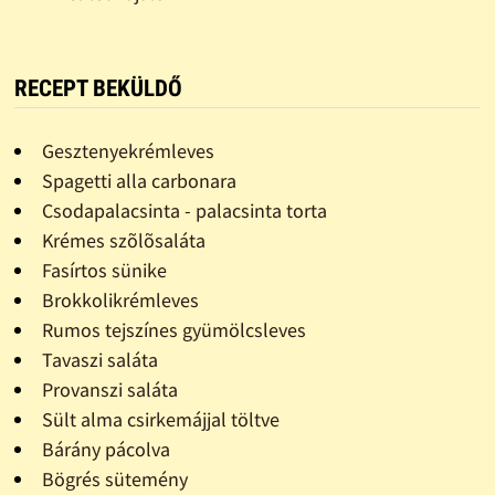
RECEPT BEKÜLDŐ
Gesztenyekrémleves
Spagetti alla carbonara
Csodapalacsinta - palacsinta torta
Krémes szõlõsaláta
Fasírtos sünike
Brokkolikrémleves
Rumos tejszínes gyümölcsleves
Tavaszi saláta
Provanszi saláta
Sült alma csirkemájjal töltve
Bárány pácolva
Bögrés sütemény