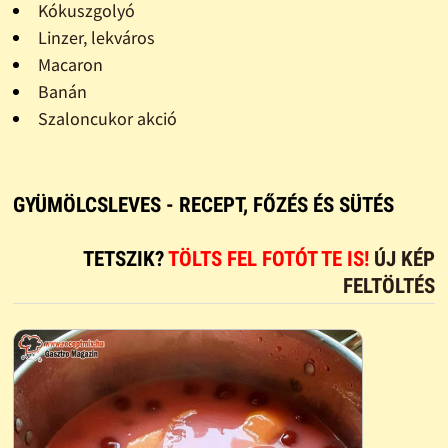
Kókuszgolyó
Linzer, lekváros
Macaron
Banán
Szaloncukor akció
GYÜMÖLCSLEVES - RECEPT, FŐZÉS ÉS SÜTÉS
TETSZIK?
TÖLTS FEL FOTÓT TE IS!
ÚJ KÉP
FELTÖLTÉS