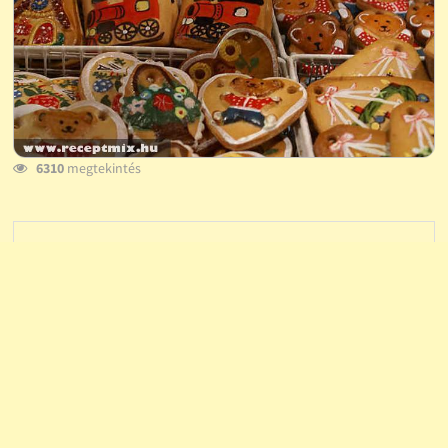
6310
megtekintés