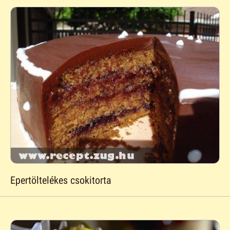
Epertöltelékes csokitorta