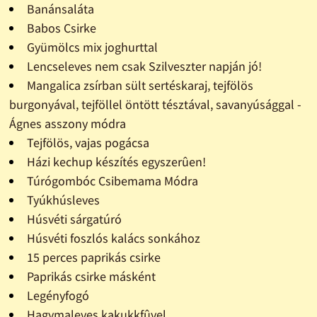
Banánsaláta
Babos Csirke
Gyümölcs mix joghurttal
Lencseleves nem csak Szilveszter napján jó!
Mangalica zsírban sült sertéskaraj, tejfölös
burgonyával, tejföllel öntött tésztával, savanyúsággal -
Ágnes asszony módra
Tejfölös, vajas pogácsa
Házi kechup készítés egyszerûen!
Túrógombóc Csibemama Módra
Tyúkhúsleves
Húsvéti sárgatúró
Húsvéti foszlós kalács sonkához
15 perces paprikás csirke
Paprikás csirke másként
Legényfogó
Hagymaleves kakukkfûvel