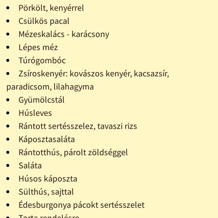
Pörkölt, kenyérrel
Csülkös pacal
Mézeskalács - karácsony
Lépes méz
Túrógombóc
Zsíroskenyér: kovászos kenyér, kacsazsír,
paradicsom, lilahagyma
Gyümölcstál
Húsleves
Rántott sertésszelez, tavaszi rizs
Káposztasaláta
Rántotthús, párolt zöldséggel
Saláta
Húsos káposzta
Sülthús, sajttal
Édesburgonya pácokt sertésszelet
Torta rendelésre