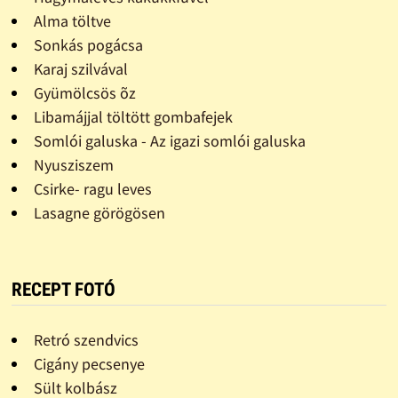
Alma töltve
Sonkás pogácsa
Karaj szilvával
Gyümölcsös õz
Libamájjal töltött gombafejek
Somlói galuska - Az igazi somlói galuska
Nyusziszem
Csirke- ragu leves
Lasagne görögösen
RECEPT FOTÓ
Retró szendvics
Cigány pecsenye
Sült kolbász