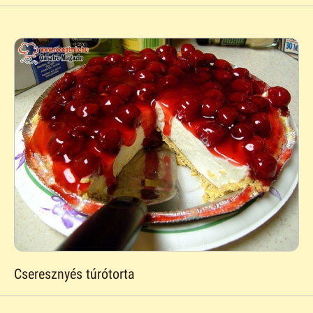
Cseresznyés túrótorta