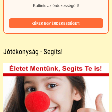
Kattints az érdekességért!
KÉREK EGY ÉRDEKESSÉGET!
Jótékonyság - Segíts!