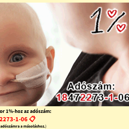
or 1%-hoz az adószám:
2273-1-06 📋
z adószámra a másoláshoz.
)