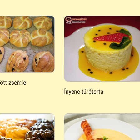
tött zsemle
Ínyenc túrótorta