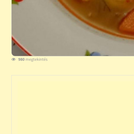
980
megtekintés