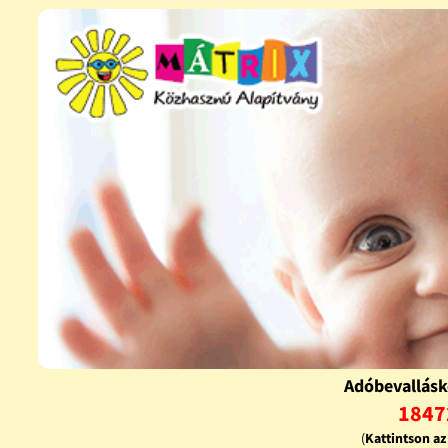
Adóbevallásk
1847
(
Kattintson a