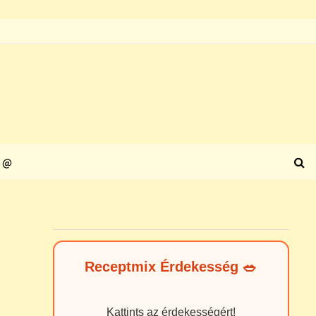
@
Receptmix Érdekesség 🥗
Kattints az érdekességért!