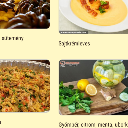
s sütemény
Sajtkrémleves
a
Gyömbér, citrom, menta, ubork