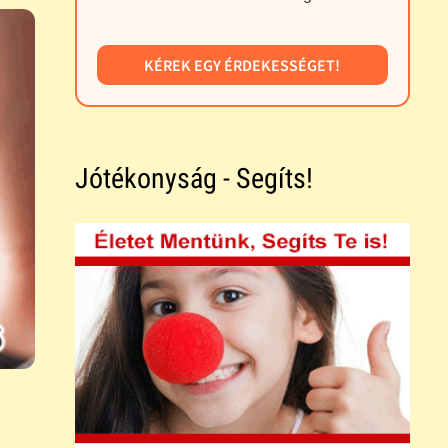
KÉREK EGY ÉRDEKESSÉGET!
Jótékonyság - Segíts!