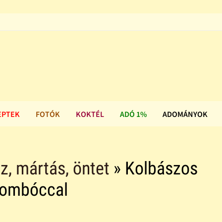
EPTEK
FOTÓK
KOKTÉL
ADÓ 1%
ADOMÁNYOK
z, mártás, öntet
» Kolbászos
igombóccal