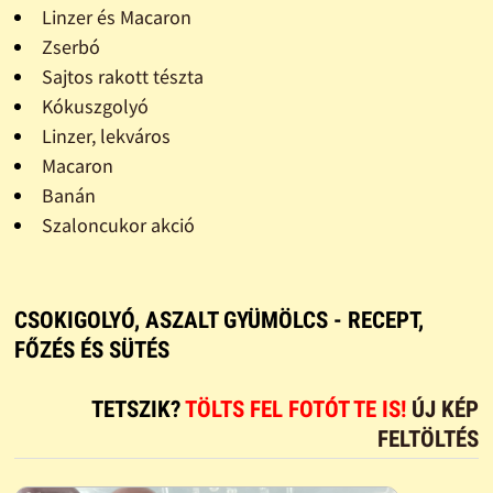
Linzer és Macaron
Zserbó
Sajtos rakott tészta
Kókuszgolyó
Linzer, lekváros
Macaron
Banán
Szaloncukor akció
CSOKIGOLYÓ, ASZALT GYÜMÖLCS - RECEPT,
FŐZÉS ÉS SÜTÉS
TETSZIK?
TÖLTS FEL FOTÓT TE IS!
ÚJ KÉP
FELTÖLTÉS