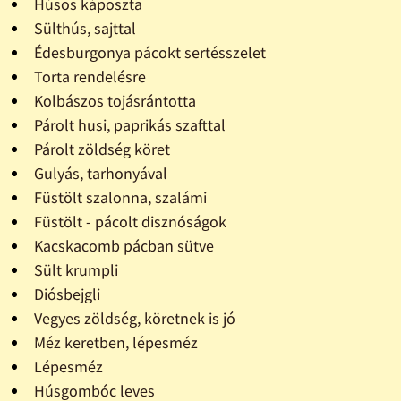
Húsos káposzta
Sülthús, sajttal
Édesburgonya pácokt sertésszelet
Torta rendelésre
Kolbászos tojásrántotta
Párolt husi, paprikás szafttal
Párolt zöldség köret
Gulyás, tarhonyával
Füstölt szalonna, szalámi
Füstölt - pácolt disznóságok
Kacskacomb pácban sütve
Sült krumpli
Diósbejgli
Vegyes zöldség, köretnek is jó
Méz keretben, lépesméz
Lépesméz
Húsgombóc leves