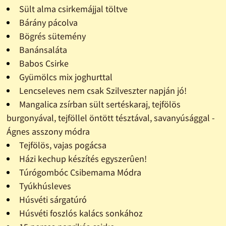
Sült alma csirkemájjal töltve
Bárány pácolva
Bögrés sütemény
Banánsaláta
Babos Csirke
Gyümölcs mix joghurttal
Lencseleves nem csak Szilveszter napján jó!
Mangalica zsírban sült sertéskaraj, tejfölös
burgonyával, tejföllel öntött tésztával, savanyúsággal -
Ágnes asszony módra
Tejfölös, vajas pogácsa
Házi kechup készítés egyszerûen!
Túrógombóc Csibemama Módra
Tyúkhúsleves
Húsvéti sárgatúró
Húsvéti foszlós kalács sonkához