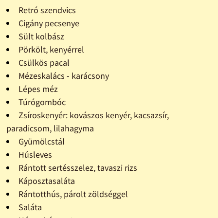
Retró szendvics
Cigány pecsenye
Sült kolbász
Pörkölt, kenyérrel
Csülkös pacal
Mézeskalács - karácsony
Lépes méz
Túrógombóc
Zsíroskenyér: kovászos kenyér, kacsazsír,
paradicsom, lilahagyma
Gyümölcstál
Húsleves
Rántott sertésszelez, tavaszi rizs
Káposztasaláta
Rántotthús, párolt zöldséggel
Saláta