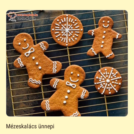
Mézeskalács ünnepi