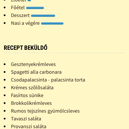
Főétel
Desszert
Nasi a végére
RECEPT BEKÜLDŐ
Gesztenyekrémleves
Spagetti alla carbonara
Csodapalacsinta - palacsinta torta
Krémes szõlõsaláta
Fasírtos sünike
Brokkolikrémleves
Rumos tejszínes gyümölcsleves
Tavaszi saláta
Provanszi saláta