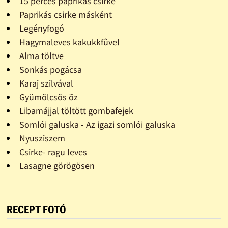
15 perces paprikás csirke
Paprikás csirke másként
Legényfogó
Hagymaleves kakukkfûvel
Alma töltve
Sonkás pogácsa
Karaj szilvával
Gyümölcsös õz
Libamájjal töltött gombafejek
Somlói galuska - Az igazi somlói galuska
Nyusziszem
Csirke- ragu leves
Lasagne görögösen
RECEPT FOTÓ