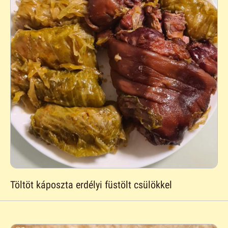
Töltöt káposzta erdélyi füstölt csülökkel