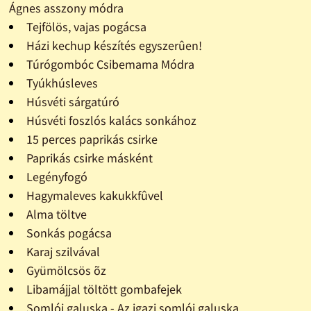
Ágnes asszony módra
Tejfölös, vajas pogácsa
Házi kechup készítés egyszerûen!
Túrógombóc Csibemama Módra
Tyúkhúsleves
Húsvéti sárgatúró
Húsvéti foszlós kalács sonkához
15 perces paprikás csirke
Paprikás csirke másként
Legényfogó
Hagymaleves kakukkfûvel
Alma töltve
Sonkás pogácsa
Karaj szilvával
Gyümölcsös õz
Libamájjal töltött gombafejek
Somlói galuska - Az igazi somlói galuska