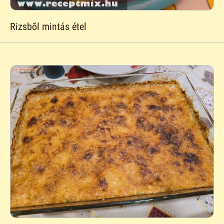
Rizsbõl mintás étel