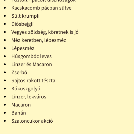
Kacskacomb pácban sütve
Sült krumpli
Diósbejgli
Vegyes zöldség, köretnek is jó
Méz keretben, lépesméz
Lépesméz
Húsgombóc leves
Linzer és Macaron
Zserbó
Sajtos rakott tészta
Kókuszgolyó
Linzer, lekváros
Macaron
Banán
Szaloncukor akció