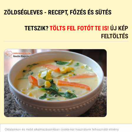
ZÖLDSÉGLEVES - RECEPT, FŐZÉS ÉS SÜTÉS
TETSZIK?
TÖLTS FEL FOTÓT TE IS!
ÚJ KÉP
FELTÖLTÉS
Oldalainkon és mobil alkalmazásainkban cookie-kat használunk felhasználói élmény