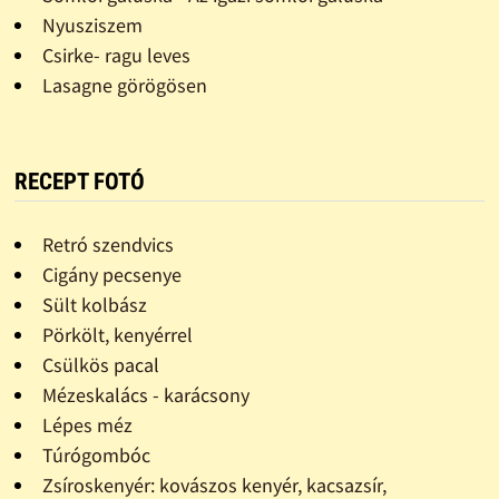
Nyusziszem
Csirke- ragu leves
Lasagne görögösen
RECEPT FOTÓ
Retró szendvics
Cigány pecsenye
Sült kolbász
Pörkölt, kenyérrel
Csülkös pacal
Mézeskalács - karácsony
Lépes méz
Túrógombóc
Zsíroskenyér: kovászos kenyér, kacsazsír,