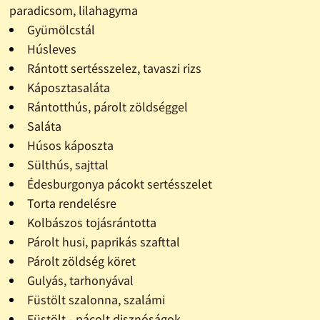
paradicsom, lilahagyma
Gyümölcstál
Húsleves
Rántott sertésszelez, tavaszi rizs
Káposztasaláta
Rántotthús, párolt zöldséggel
Saláta
Húsos káposzta
Sülthús, sajttal
Édesburgonya pácokt sertésszelet
Torta rendelésre
Kolbászos tojásrántotta
Párolt husi, paprikás szafttal
Párolt zöldség köret
Gulyás, tarhonyával
Füstölt szalonna, szalámi
Füstölt - pácolt disznóságok