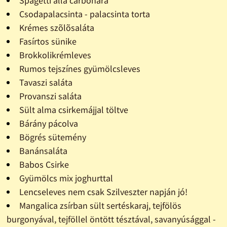
Spagetti alla carbonara
Csodapalacsinta - palacsinta torta
Krémes szõlõsaláta
Fasírtos sünike
Brokkolikrémleves
Rumos tejszínes gyümölcsleves
Tavaszi saláta
Provanszi saláta
Sült alma csirkemájjal töltve
Bárány pácolva
Bögrés sütemény
Banánsaláta
Babos Csirke
Gyümölcs mix joghurttal
Lencseleves nem csak Szilveszter napján jó!
Mangalica zsírban sült sertéskaraj, tejfölös
burgonyával, tejföllel öntött tésztával, savanyúsággal -