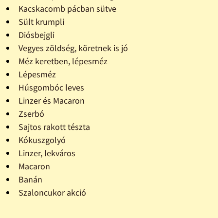
Kacskacomb pácban sütve
Sült krumpli
Diósbejgli
Vegyes zöldség, köretnek is jó
Méz keretben, lépesméz
Lépesméz
Húsgombóc leves
Linzer és Macaron
Zserbó
Sajtos rakott tészta
Kókuszgolyó
Linzer, lekváros
Macaron
Banán
Szaloncukor akció