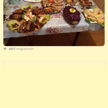
2817
megtekintés