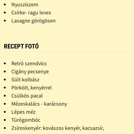
Nyusziszem
Csirke- ragu leves
Lasagne görögösen
RECEPT FOTÓ
Retró szendvics
Cigány pecsenye
Sült kolbász
Pörkölt, kenyérrel
Csülkös pacal
Mézeskalács - karácsony
Lépes méz
Túrógombóc
Zsíroskenyér: kovászos kenyér, kacsazsír,