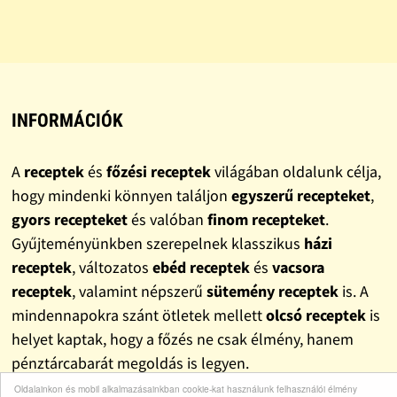
INFORMÁCIÓK
A
receptek
és
főzési receptek
világában oldalunk célja,
hogy mindenki könnyen találjon
egyszerű recepteket
,
gyors recepteket
és valóban
finom recepteket
.
Gyűjteményünkben szerepelnek klasszikus
házi
receptek
, változatos
ebéd receptek
és
vacsora
receptek
, valamint népszerű
sütemény receptek
is. A
mindennapokra szánt ötletek mellett
olcsó receptek
is
helyet kaptak, hogy a főzés ne csak élmény, hanem
pénztárcabarát megoldás is legyen.
Oldalainkon és mobil alkalmazásainkban cookie-kat használunk felhasználói élmény