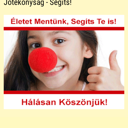
Jótékonyság - Segíts!