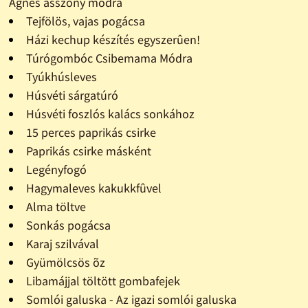
Ágnes asszony módra
Tejfölös, vajas pogácsa
Házi kechup készítés egyszerûen!
Túrógombóc Csibemama Módra
Tyúkhúsleves
Húsvéti sárgatúró
Húsvéti foszlós kalács sonkához
15 perces paprikás csirke
Paprikás csirke másként
Legényfogó
Hagymaleves kakukkfûvel
Alma töltve
Sonkás pogácsa
Karaj szilvával
Gyümölcsös õz
Libamájjal töltött gombafejek
Somlói galuska - Az igazi somlói galuska