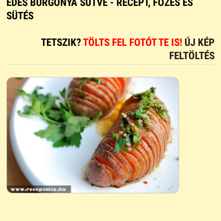
ÉDES BURGONYA SÜTVE - RECEPT, FŐZÉS ÉS
SÜTÉS
TETSZIK?
TÖLTS FEL FOTÓT TE IS!
ÚJ KÉP
FELTÖLTÉS