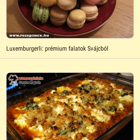
Luxemburgerli: prémium falatok Svájcból