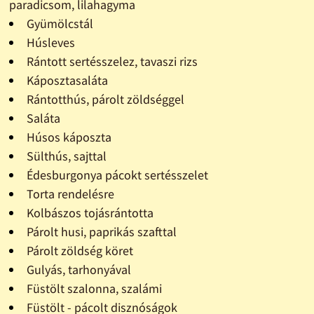
paradicsom, lilahagyma
Gyümölcstál
Húsleves
Rántott sertésszelez, tavaszi rizs
Káposztasaláta
Rántotthús, párolt zöldséggel
Saláta
Húsos káposzta
Sülthús, sajttal
Édesburgonya pácokt sertésszelet
Torta rendelésre
Kolbászos tojásrántotta
Párolt husi, paprikás szafttal
Párolt zöldség köret
Gulyás, tarhonyával
Füstölt szalonna, szalámi
Füstölt - pácolt disznóságok