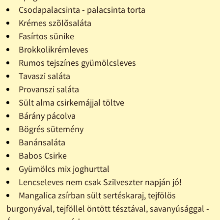
Csodapalacsinta - palacsinta torta
Krémes szõlõsaláta
Fasírtos sünike
Brokkolikrémleves
Rumos tejszínes gyümölcsleves
Tavaszi saláta
Provanszi saláta
Sült alma csirkemájjal töltve
Bárány pácolva
Bögrés sütemény
Banánsaláta
Babos Csirke
Gyümölcs mix joghurttal
Lencseleves nem csak Szilveszter napján jó!
Mangalica zsírban sült sertéskaraj, tejfölös
burgonyával, tejföllel öntött tésztával, savanyúsággal -