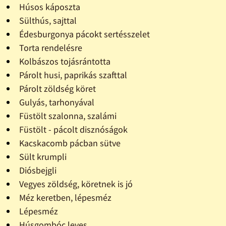
Húsos káposzta
Sülthús, sajttal
Édesburgonya pácokt sertésszelet
Torta rendelésre
Kolbászos tojásrántotta
Párolt husi, paprikás szafttal
Párolt zöldség köret
Gulyás, tarhonyával
Füstölt szalonna, szalámi
Füstölt - pácolt disznóságok
Kacskacomb pácban sütve
Sült krumpli
Diósbejgli
Vegyes zöldség, köretnek is jó
Méz keretben, lépesméz
Lépesméz
Húsgombóc leves