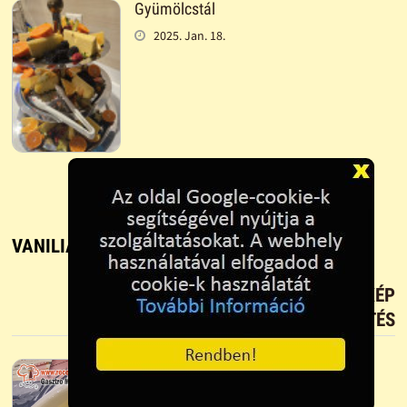
Gyümölcstál
2025. Jan. 18.
VANILIA FAGYI - RECEPT, FŐZÉS ÉS SÜTÉS
TETSZIK?
TÖLTS FEL FOTÓT TE IS!
ÚJ KÉP
FELTÖLTÉS