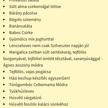
Sült alma csirkemájjal töltve
Bárány pácolva
Bögrés sütemény
Banánsaláta
Babos Csirke
Gyümölcs mix joghurttal
Lencseleves nem csak Szilveszter napján jó!
Mangalica zsírban sült sertéskaraj, tejfölös
burgonyával, tejföllel öntött tésztával, savanyúsággal -
Ágnes asszony módra
Tejfölös, vajas pogácsa
Házi kechup készítés egyszerûen!
Túrógombóc Csibemama Módra
Tyúkhúsleves
Húsvéti sárgatúró
Húsvéti foszlós kalács sonkához