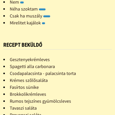
Nem
Néha szoktam
Csak ha muszály
Mirelitet kajálok
RECEPT BEKÜLDŐ
Gesztenyekrémleves
Spagetti alla carbonara
Csodapalacsinta - palacsinta torta
Krémes szõlõsaláta
Fasírtos sünike
Brokkolikrémleves
Rumos tejszínes gyümölcsleves
Tavaszi saláta
Provanszi saláta