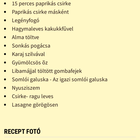
15 perces paprikás csirke
Paprikás csirke másként
Legényfogó
Hagymaleves kakukkfûvel
Alma töltve
Sonkás pogácsa
Karaj szilvával
Gyümölcsös õz
Libamájjal töltött gombafejek
Somlói galuska - Az igazi somlói galuska
Nyusziszem
Csirke- ragu leves
Lasagne görögösen
RECEPT FOTÓ