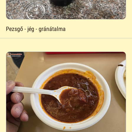
Pezsgő - jég - gránátalma