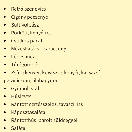
Retró szendvics
Cigány pecsenye
Sült kolbász
Pörkölt, kenyérrel
Csülkös pacal
Mézeskalács - karácsony
Lépes méz
Túrógombóc
Zsíroskenyér: kovászos kenyér, kacsazsír,
paradicsom, lilahagyma
Gyümölcstál
Húsleves
Rántott sertésszelez, tavaszi rizs
Káposztasaláta
Rántotthús, párolt zöldséggel
Saláta