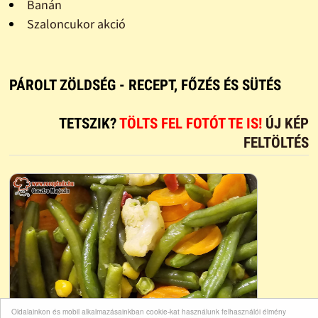
Banán
Szaloncukor akció
PÁROLT ZÖLDSÉG - RECEPT, FŐZÉS ÉS SÜTÉS
TETSZIK?
TÖLTS FEL FOTÓT TE IS!
ÚJ KÉP
FELTÖLTÉS
Oldalainkon és mobil alkalmazásainkban cookie-kat használunk felhasználói élmény