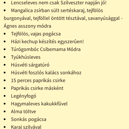
Lencseleves nem csak Szilveszter napján jó!
Mangalica zsírban sült sertéskaraj, tejfölös
burgonyával, tejföllel öntött tésztával, savanyúsággal -
Ágnes asszony módra
Tejfölös, vajas pogácsa
Házi kechup készítés egyszerûen!
Túrógombóc Csibemama Módra
Tyúkhúsleves
Húsvéti sárgatúró
Húsvéti foszlós kalács sonkához
15 perces paprikás csirke
Paprikás csirke másként
Legényfogó
Hagymaleves kakukkfûvel
Alma töltve
Sonkás pogácsa
Karaj szilvával