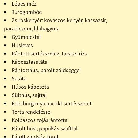
Lépes méz
Túrógombóc
Zsíroskenyér: kovászos kenyér, kacsazsír,
paradicsom, lilahagyma
Gyümölcstál
Húsleves
Rántott sertésszelez, tavaszi rizs
Káposztasaláta
Rántotthús, párolt zöldséggel
Saláta
Húsos káposzta
Sülthús, sajttal
Édesburgonya pácokt sertésszelet
Torta rendelésre
Kolbászos tojásrántotta
Párolt husi, paprikás szafttal
Párolt zöldség köret