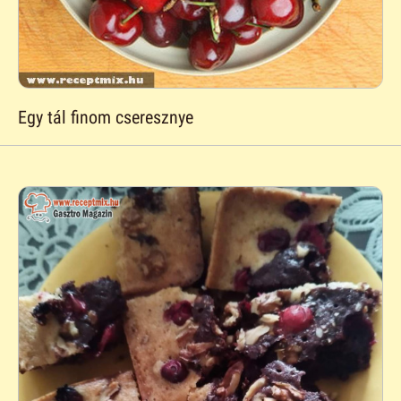
Egy tál finom cseresznye