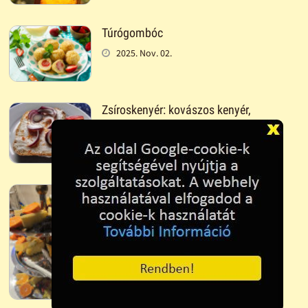
Túrógombóc
2025. Nov. 02.
Zsíroskenyér: kovászos kenyér,
kacsazsír, paradicsom, lilahagyma
2025. Jan. 19.
Gyümölcstál
2025. Jan. 18.