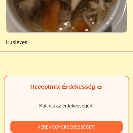
Húsleves
Receptmix Érdekesség 🥗
Kattints az érdekességért!
KÉREK EGY ÉRDEKESSÉGET!