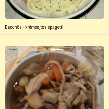
Baconös - krémsajtos spagetti