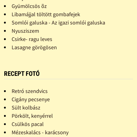
Gyümölcsös õz
Libamájjal töltött gombafejek
Somlói galuska - Az igazi somlói galuska
Nyusziszem
Csirke- ragu leves
Lasagne görögösen
RECEPT FOTÓ
Retró szendvics
Cigány pecsenye
Sült kolbász
Pörkölt, kenyérrel
Csülkös pacal
Mézeskalács - karácsony