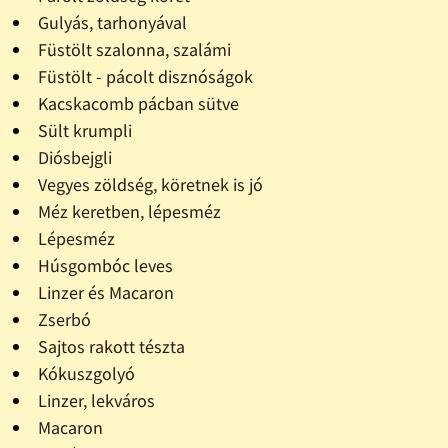
Gulyás, tarhonyával
Füstölt szalonna, szalámi
Füstölt - pácolt disznóságok
Kacskacomb pácban sütve
Sült krumpli
Diósbejgli
Vegyes zöldség, köretnek is jó
Méz keretben, lépesméz
Lépesméz
Húsgombóc leves
Linzer és Macaron
Zserbó
Sajtos rakott tészta
Kókuszgolyó
Linzer, lekváros
Macaron