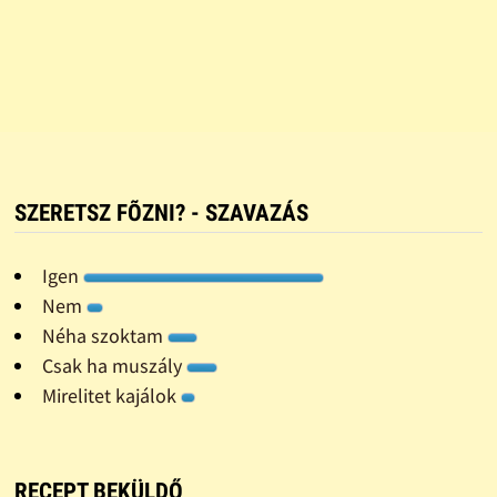
SZERETSZ FÕZNI? - SZAVAZÁS
Igen
Nem
Néha szoktam
Csak ha muszály
Mirelitet kajálok
RECEPT BEKÜLDŐ