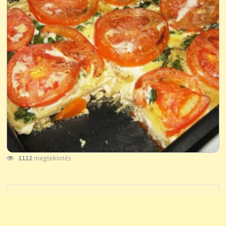
1112
megtekintés