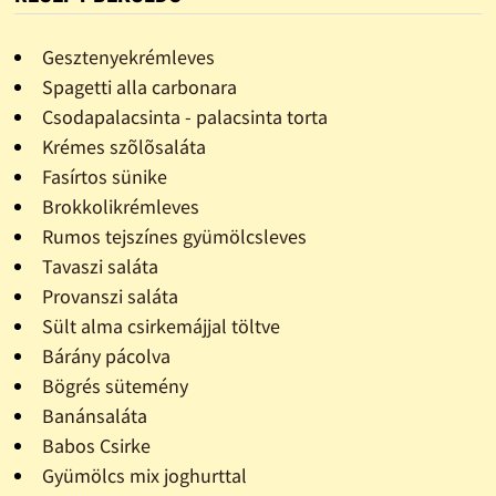
Gesztenyekrémleves
Spagetti alla carbonara
Csodapalacsinta - palacsinta torta
Krémes szõlõsaláta
Fasírtos sünike
Brokkolikrémleves
Rumos tejszínes gyümölcsleves
Tavaszi saláta
Provanszi saláta
Sült alma csirkemájjal töltve
Bárány pácolva
Bögrés sütemény
Banánsaláta
Babos Csirke
Gyümölcs mix joghurttal