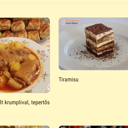
Tiramisu
t krumplival, tepertős