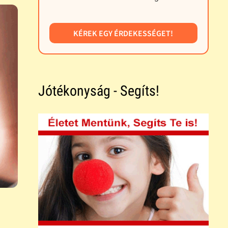
KÉREK EGY ÉRDEKESSÉGET!
Jótékonyság - Segíts!