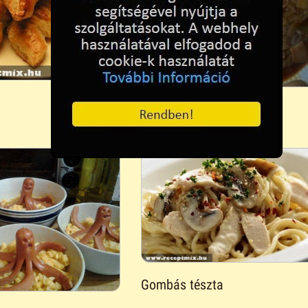
Bőr pörkölt
Gombás tészta