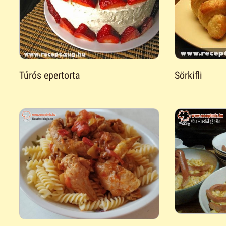
Túrós epertorta
Sörkifli