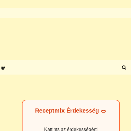
@
Receptmix Érdekesség 🥗
Kattints az érdekességért!