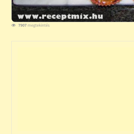
7907
megtekintés