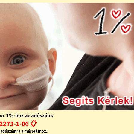
or 1%-hoz az adószám:
2273-1-06 📋
z adószámra a másoláshoz.
)