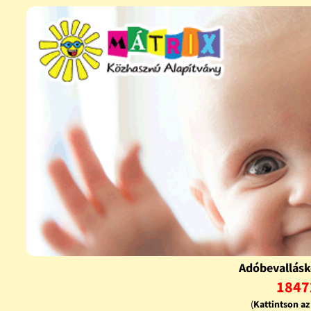
Adóbevallásk
1847
(
Kattintson a