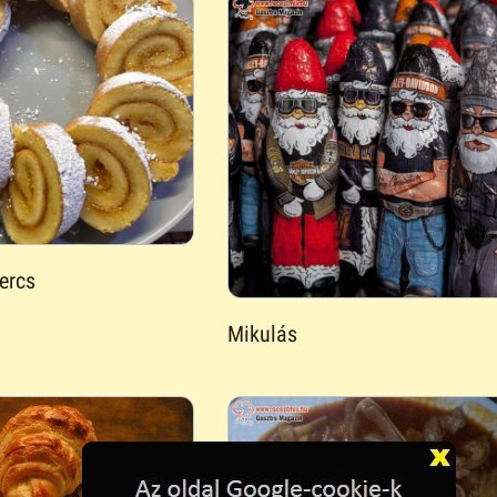
ercs
Mikulás