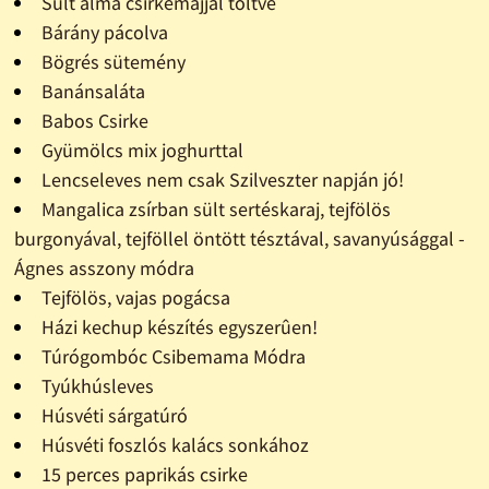
Sült alma csirkemájjal töltve
Bárány pácolva
Bögrés sütemény
Banánsaláta
Babos Csirke
Gyümölcs mix joghurttal
Lencseleves nem csak Szilveszter napján jó!
Mangalica zsírban sült sertéskaraj, tejfölös
burgonyával, tejföllel öntött tésztával, savanyúsággal -
Ágnes asszony módra
Tejfölös, vajas pogácsa
Házi kechup készítés egyszerûen!
Túrógombóc Csibemama Módra
Tyúkhúsleves
Húsvéti sárgatúró
Húsvéti foszlós kalács sonkához
15 perces paprikás csirke