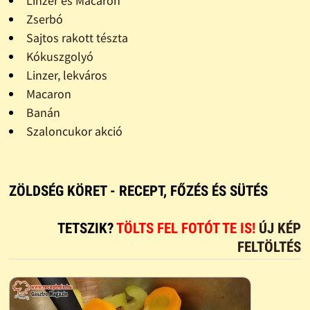
Linzer és Macaron
Zserbó
Sajtos rakott tészta
Kókuszgolyó
Linzer, lekváros
Macaron
Banán
Szaloncukor akció
ZÖLDSÉG KÖRET - RECEPT, FŐZÉS ÉS SÜTÉS
TETSZIK?
TÖLTS FEL FOTÓT TE IS!
ÚJ KÉP
FELTÖLTÉS