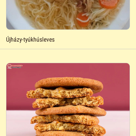
Újházy-tyúkhúsleves