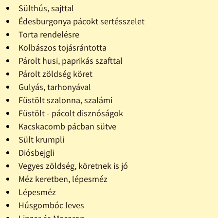
Sülthús, sajttal
Édesburgonya pácokt sertésszelet
Torta rendelésre
Kolbászos tojásrántotta
Párolt husi, paprikás szafttal
Párolt zöldség köret
Gulyás, tarhonyával
Füstölt szalonna, szalámi
Füstölt - pácolt disznóságok
Kacskacomb pácban sütve
Sült krumpli
Diósbejgli
Vegyes zöldség, köretnek is jó
Méz keretben, lépesméz
Lépesméz
Húsgombóc leves