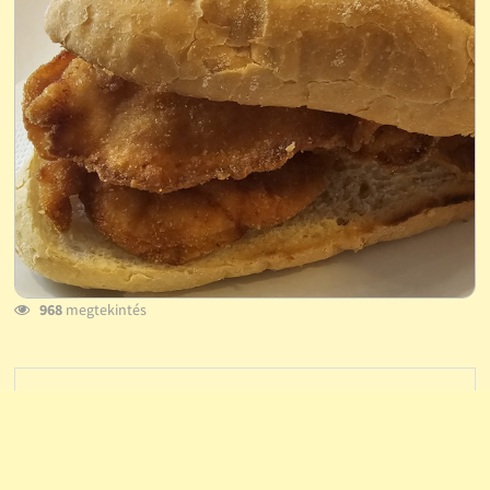
968
megtekintés