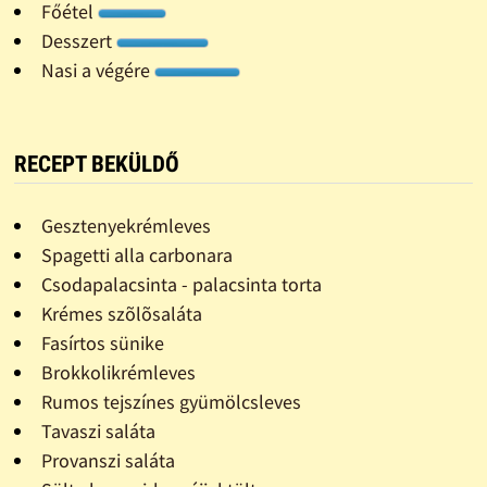
Főétel
Desszert
Nasi a végére
RECEPT BEKÜLDŐ
Gesztenyekrémleves
Spagetti alla carbonara
Csodapalacsinta - palacsinta torta
Krémes szõlõsaláta
Fasírtos sünike
Brokkolikrémleves
Rumos tejszínes gyümölcsleves
Tavaszi saláta
Provanszi saláta