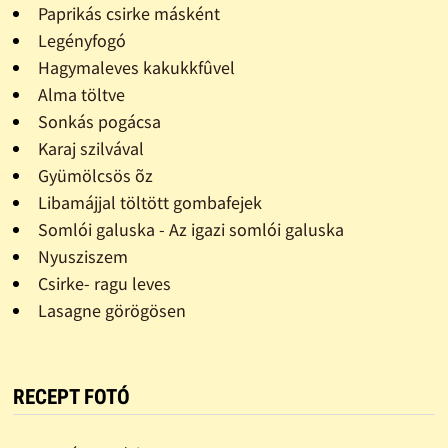
Paprikás csirke másként
Legényfogó
Hagymaleves kakukkfûvel
Alma töltve
Sonkás pogácsa
Karaj szilvával
Gyümölcsös õz
Libamájjal töltött gombafejek
Somlói galuska - Az igazi somlói galuska
Nyusziszem
Csirke- ragu leves
Lasagne görögösen
RECEPT FOTÓ