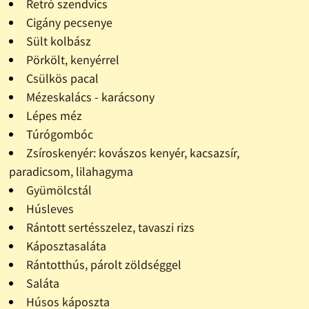
Retró szendvics
Cigány pecsenye
Sült kolbász
Pörkölt, kenyérrel
Csülkös pacal
Mézeskalács - karácsony
Lépes méz
Túrógombóc
Zsíroskenyér: kovászos kenyér, kacsazsír,
paradicsom, lilahagyma
Gyümölcstál
Húsleves
Rántott sertésszelez, tavaszi rizs
Káposztasaláta
Rántotthús, párolt zöldséggel
Saláta
Húsos káposzta