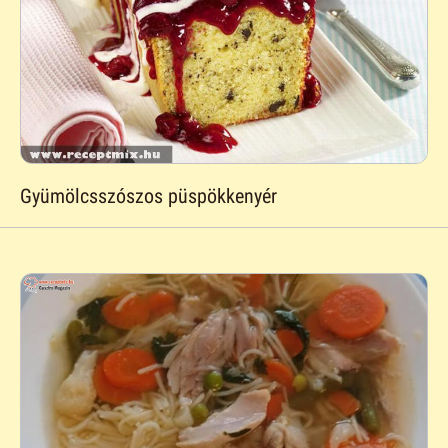
Gyümölcsszószos püspökkenyér