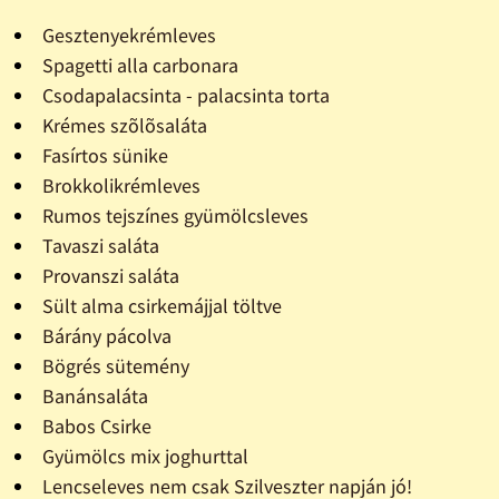
Gesztenyekrémleves
Spagetti alla carbonara
Csodapalacsinta - palacsinta torta
Krémes szõlõsaláta
Fasírtos sünike
Brokkolikrémleves
Rumos tejszínes gyümölcsleves
Tavaszi saláta
Provanszi saláta
Sült alma csirkemájjal töltve
Bárány pácolva
Bögrés sütemény
Banánsaláta
Babos Csirke
Gyümölcs mix joghurttal
Lencseleves nem csak Szilveszter napján jó!