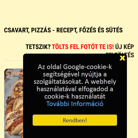
CSAVART, PIZZÁS - RECEPT, FŐZÉS ÉS SÜTÉS
TETSZIK?
TÖLTS FEL FOTÓT TE IS!
ÚJ KÉP
FELTÖLTÉS