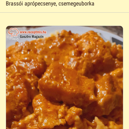
Brassói aprópecsenye, csemegeuborka