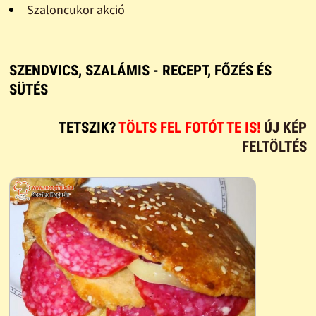
Szaloncukor akció
SZENDVICS, SZALÁMIS - RECEPT, FŐZÉS ÉS
SÜTÉS
TETSZIK?
TÖLTS FEL FOTÓT TE IS!
ÚJ KÉP
FELTÖLTÉS