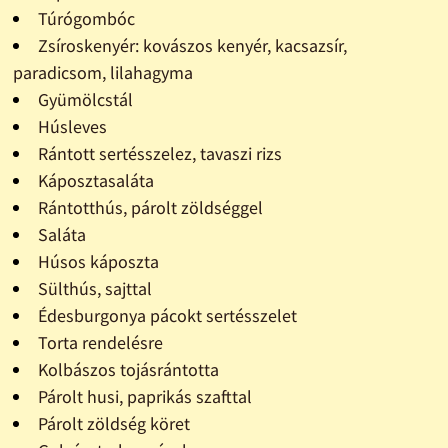
Túrógombóc
Zsíroskenyér: kovászos kenyér, kacsazsír,
paradicsom, lilahagyma
Gyümölcstál
Húsleves
Rántott sertésszelez, tavaszi rizs
Káposztasaláta
Rántotthús, párolt zöldséggel
Saláta
Húsos káposzta
Sülthús, sajttal
Édesburgonya pácokt sertésszelet
Torta rendelésre
Kolbászos tojásrántotta
Párolt husi, paprikás szafttal
Párolt zöldség köret