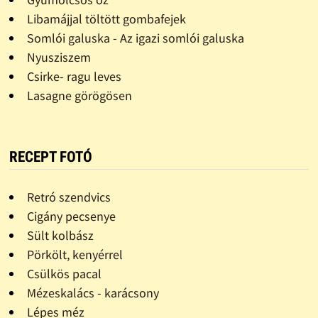
Libamájjal töltött gombafejek
Somlói galuska - Az igazi somlói galuska
Nyusziszem
Csirke- ragu leves
Lasagne görögösen
RECEPT FOTÓ
Retró szendvics
Cigány pecsenye
Sült kolbász
Pörkölt, kenyérrel
Csülkös pacal
Mézeskalács - karácsony
Lépes méz