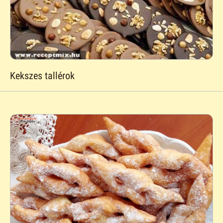
Kekszes tallérok