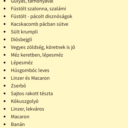
Gulyás, tarhonyával
Füstölt szalonna, szalámi
Füstölt - pácolt disznóságok
Kacskacomb pácban sütve
Sült krumpli
Diósbejgli
Vegyes zöldség, köretnek is jó
Méz keretben, lépesméz
Lépesméz
Húsgombóc leves
Linzer és Macaron
Zserbó
Sajtos rakott tészta
Kókuszgolyó
Linzer, lekváros
Macaron
Banán