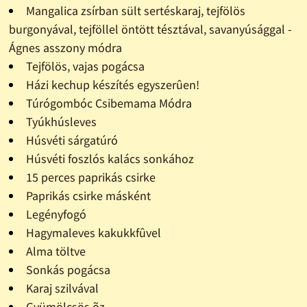
Mangalica zsírban sült sertéskaraj, tejfölös
burgonyával, tejföllel öntött tésztával, savanyúsággal -
Ágnes asszony módra
Tejfölös, vajas pogácsa
Házi kechup készítés egyszerûen!
Túrógombóc Csibemama Módra
Tyúkhúsleves
Húsvéti sárgatúró
Húsvéti foszlós kalács sonkához
15 perces paprikás csirke
Paprikás csirke másként
Legényfogó
Hagymaleves kakukkfûvel
Alma töltve
Sonkás pogácsa
Karaj szilvával
Gyümölcsös õz