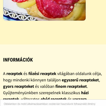
INFORMÁCIÓK
A
receptek
és
főzési receptek
világában oldalunk célja,
hogy mindenki könnyen találjon
egyszerű recepteket
,
gyors recepteket
és valóban
finom recepteket
.
Gyűjteményünkben szerepelnek klasszikus
házi
receptek
, változatos
ebéd receptek
és
vacsora
Oldalainkon és mobil alkalmazásainkban cookie-kat használunk felhasználói élmény
receptek
, valamint népszerű
sütemény receptek
is. A