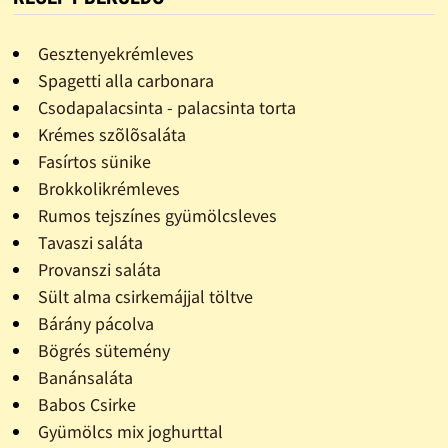
Gesztenyekrémleves
Spagetti alla carbonara
Csodapalacsinta - palacsinta torta
Krémes szõlõsaláta
Fasírtos sünike
Brokkolikrémleves
Rumos tejszínes gyümölcsleves
Tavaszi saláta
Provanszi saláta
Sült alma csirkemájjal töltve
Bárány pácolva
Bögrés sütemény
Banánsaláta
Babos Csirke
Gyümölcs mix joghurttal