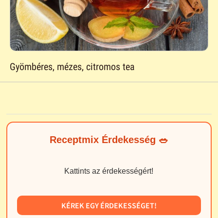
Gyömbéres, mézes, citromos tea
Receptmix Érdekesség 🥗
Kattints az érdekességért!
KÉREK EGY ÉRDEKESSÉGET!