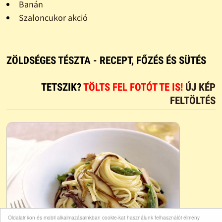
Banán
Szaloncukor akció
ZÖLDSÉGES TÉSZTA - RECEPT, FŐZÉS ÉS SÜTÉS
TETSZIK?
TÖLTS FEL FOTÓT TE IS!
ÚJ KÉP
FELTÖLTÉS
Oldalainkon és mobil alkalmazásainkban cookie-kat használunk felhasználói élmény