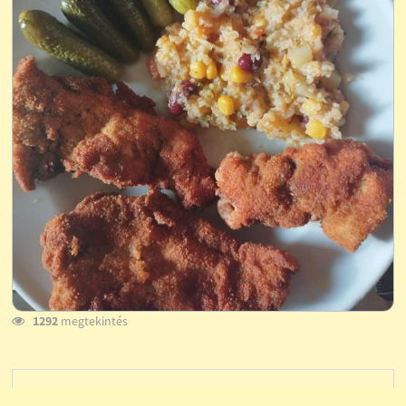
1292
megtekintés