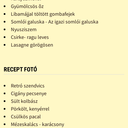
Gyümölcsös õz
Libamájjal töltött gombafejek
Somlói galuska - Az igazi somlói galuska
Nyusziszem
Csirke- ragu leves
Lasagne görögösen
RECEPT FOTÓ
Retró szendvics
Cigány pecsenye
Sült kolbász
Pörkölt, kenyérrel
Csülkös pacal
Mézeskalács - karácsony