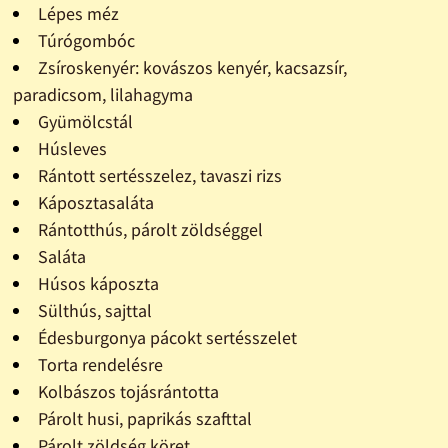
Lépes méz
Túrógombóc
Zsíroskenyér: kovászos kenyér, kacsazsír,
paradicsom, lilahagyma
Gyümölcstál
Húsleves
Rántott sertésszelez, tavaszi rizs
Káposztasaláta
Rántotthús, párolt zöldséggel
Saláta
Húsos káposzta
Sülthús, sajttal
Édesburgonya pácokt sertésszelet
Torta rendelésre
Kolbászos tojásrántotta
Párolt husi, paprikás szafttal
Párolt zöldség köret