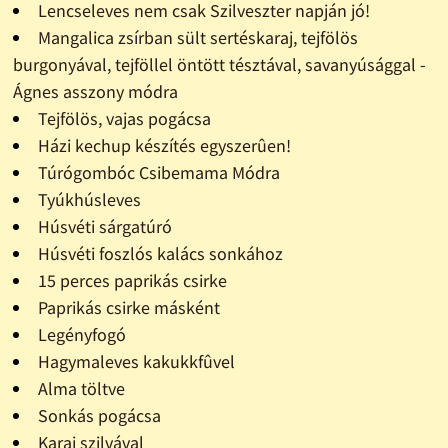
Lencseleves nem csak Szilveszter napján jó!
Mangalica zsírban sült sertéskaraj, tejfölös
burgonyával, tejföllel öntött tésztával, savanyúsággal -
Ágnes asszony módra
Tejfölös, vajas pogácsa
Házi kechup készítés egyszerûen!
Túrógombóc Csibemama Módra
Tyúkhúsleves
Húsvéti sárgatúró
Húsvéti foszlós kalács sonkához
15 perces paprikás csirke
Paprikás csirke másként
Legényfogó
Hagymaleves kakukkfûvel
Alma töltve
Sonkás pogácsa
Karaj szilvával