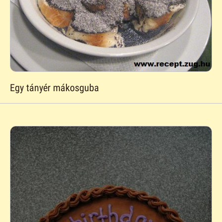
Egy tányér mákosguba