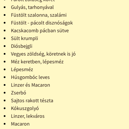
Gulyás, tarhonyával
Füstölt szalonna, szalámi
Füstölt - pácolt disznóságok
Kacskacomb pácban sütve
Sült krumpli
Diósbejgli
Vegyes zöldség, köretnek is jó
Méz keretben, lépesméz
Lépesméz
Húsgombóc leves
Linzer és Macaron
Zserbó
Sajtos rakott tészta
Kókuszgolyó
Linzer, lekváros
Macaron