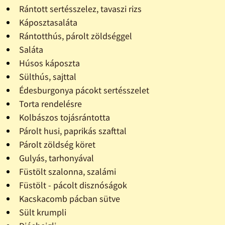
Rántott sertésszelez, tavaszi rizs
Káposztasaláta
Rántotthús, párolt zöldséggel
Saláta
Húsos káposzta
Sülthús, sajttal
Édesburgonya pácokt sertésszelet
Torta rendelésre
Kolbászos tojásrántotta
Párolt husi, paprikás szafttal
Párolt zöldség köret
Gulyás, tarhonyával
Füstölt szalonna, szalámi
Füstölt - pácolt disznóságok
Kacskacomb pácban sütve
Sült krumpli