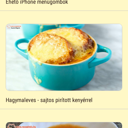
Ehetõ iPhone menügombok
Hagymaleves - sajtos pirított kenyérrel