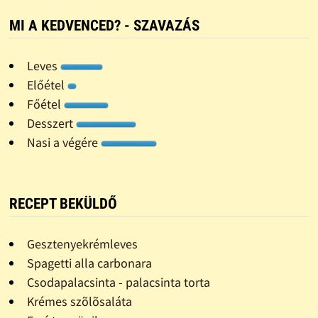
MI A KEDVENCED? - SZAVAZÁS
Leves
Előétel
Főétel
Desszert
Nasi a végére
RECEPT BEKÜLDŐ
Gesztenyekrémleves
Spagetti alla carbonara
Csodapalacsinta - palacsinta torta
Krémes szõlõsaláta