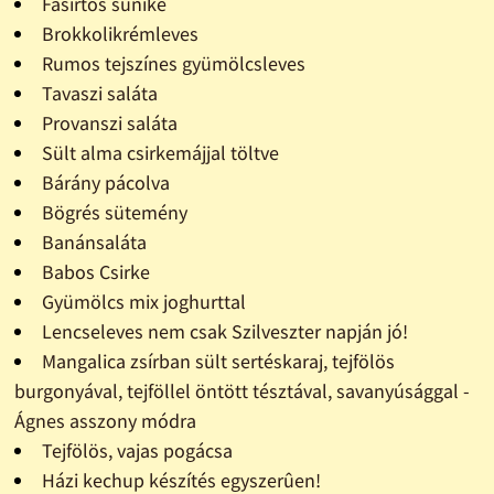
Fasírtos sünike
Brokkolikrémleves
Rumos tejszínes gyümölcsleves
Tavaszi saláta
Provanszi saláta
Sült alma csirkemájjal töltve
Bárány pácolva
Bögrés sütemény
Banánsaláta
Babos Csirke
Gyümölcs mix joghurttal
Lencseleves nem csak Szilveszter napján jó!
Mangalica zsírban sült sertéskaraj, tejfölös
burgonyával, tejföllel öntött tésztával, savanyúsággal -
Ágnes asszony módra
Tejfölös, vajas pogácsa
Házi kechup készítés egyszerûen!