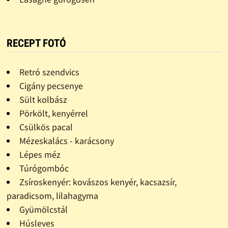
RECEPT FOTÓ
Retró szendvics
Cigány pecsenye
Sült kolbász
Pörkölt, kenyérrel
Csülkös pacal
Mézeskalács - karácsony
Lépes méz
Túrógombóc
Zsíroskenyér: kovászos kenyér, kacsazsír,
paradicsom, lilahagyma
Gyümölcstál
Húsleves