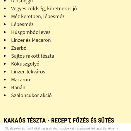
Diósbejgli
Vegyes zöldség, köretnek is jó
Méz keretben, lépesméz
Lépesméz
Húsgombóc leves
Linzer és Macaron
Zserbó
Sajtos rakott tészta
Kókuszgolyó
Linzer, lekváros
Macaron
Banán
Szaloncukor akció
KAKAÓS TÉSZTA - RECEPT, FŐZÉS ÉS SÜTÉS
Oldalainkon és mobil alkalmazásainkban cookie-kat használunk felhasználói élmény