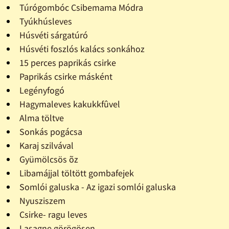
Túrógombóc Csibemama Módra
Tyúkhúsleves
Húsvéti sárgatúró
Húsvéti foszlós kalács sonkához
15 perces paprikás csirke
Paprikás csirke másként
Legényfogó
Hagymaleves kakukkfûvel
Alma töltve
Sonkás pogácsa
Karaj szilvával
Gyümölcsös õz
Libamájjal töltött gombafejek
Somlói galuska - Az igazi somlói galuska
Nyusziszem
Csirke- ragu leves
Lasagne görögösen