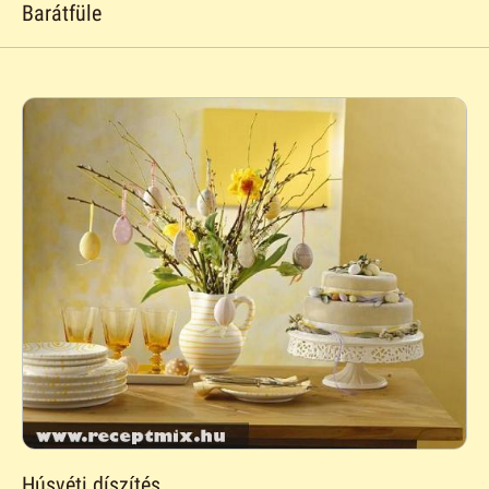
Barátfüle
Húsvéti díszítés