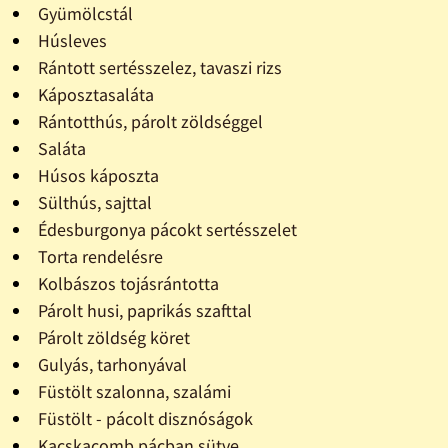
Gyümölcstál
Húsleves
Rántott sertésszelez, tavaszi rizs
Káposztasaláta
Rántotthús, párolt zöldséggel
Saláta
Húsos káposzta
Sülthús, sajttal
Édesburgonya pácokt sertésszelet
Torta rendelésre
Kolbászos tojásrántotta
Párolt husi, paprikás szafttal
Párolt zöldség köret
Gulyás, tarhonyával
Füstölt szalonna, szalámi
Füstölt - pácolt disznóságok
Kacskacomb pácban sütve