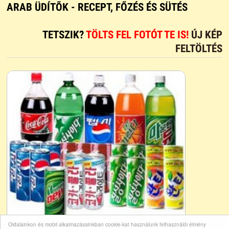
ARAB ÜDÍTÕK - RECEPT, FŐZÉS ÉS SÜTÉS
TETSZIK?
TÖLTS FEL FOTÓT TE IS!
ÚJ KÉP
FELTÖLTÉS
Oldalainkon és mobil alkalmazásainkban cookie-kat használunk felhasználói élmény