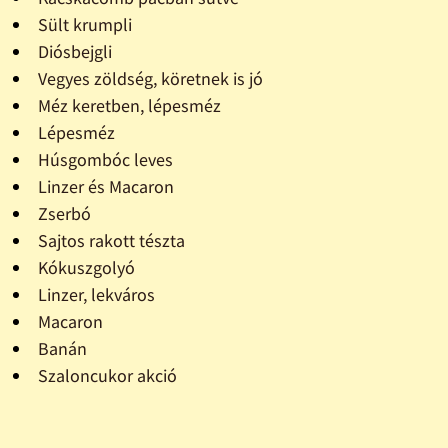
Sült krumpli
Diósbejgli
Vegyes zöldség, köretnek is jó
Méz keretben, lépesméz
Lépesméz
Húsgombóc leves
Linzer és Macaron
Zserbó
Sajtos rakott tészta
Kókuszgolyó
Linzer, lekváros
Macaron
Banán
Szaloncukor akció