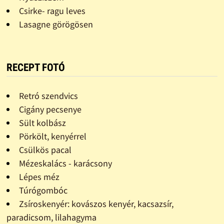
Csirke- ragu leves
Lasagne görögösen
RECEPT FOTÓ
Retró szendvics
Cigány pecsenye
Sült kolbász
Pörkölt, kenyérrel
Csülkös pacal
Mézeskalács - karácsony
Lépes méz
Túrógombóc
Zsíroskenyér: kovászos kenyér, kacsazsír,
paradicsom, lilahagyma