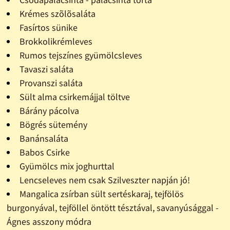
Krémes szõlõsaláta
Fasírtos sünike
Brokkolikrémleves
Rumos tejszínes gyümölcsleves
Tavaszi saláta
Provanszi saláta
Sült alma csirkemájjal töltve
Bárány pácolva
Bögrés sütemény
Banánsaláta
Babos Csirke
Gyümölcs mix joghurttal
Lencseleves nem csak Szilveszter napján jó!
Mangalica zsírban sült sertéskaraj, tejfölös
burgonyával, tejföllel öntött tésztával, savanyúsággal -
Ágnes asszony módra