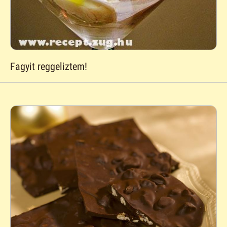
Fagyit reggeliztem!