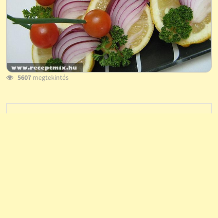
5607
megtekintés