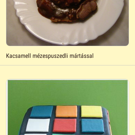
Kacsamell mézespuszedli mártással