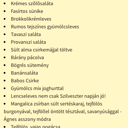
Krémes szõlõsaláta
Fasírtos sünike
Brokkolikrémleves
Rumos tejszínes gyümölcsleves
Tavaszi saláta
Provanszi saláta
Sült alma csirkemájjal töltve
Bárány pácolva
Bögrés sütemény
Banánsaláta
Babos Csirke
Gyümölcs mix joghurttal
Lencseleves nem csak Szilveszter napján jó!
Mangalica zsírban sült sertéskaraj, tejfölös
burgonyával, tejföllel öntött tésztával, savanyúsággal -
Ágnes asszony módra
Tejfölös, vajas pogácsa