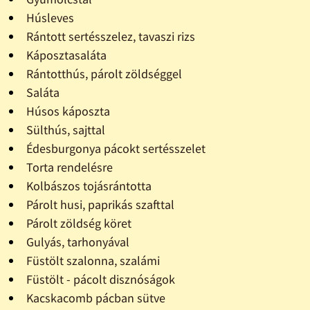
Húsleves
Rántott sertésszelez, tavaszi rizs
Káposztasaláta
Rántotthús, párolt zöldséggel
Saláta
Húsos káposzta
Sülthús, sajttal
Édesburgonya pácokt sertésszelet
Torta rendelésre
Kolbászos tojásrántotta
Párolt husi, paprikás szafttal
Párolt zöldség köret
Gulyás, tarhonyával
Füstölt szalonna, szalámi
Füstölt - pácolt disznóságok
Kacskacomb pácban sütve