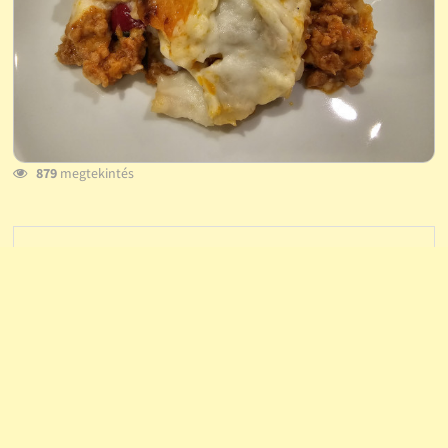
879
megtekintés