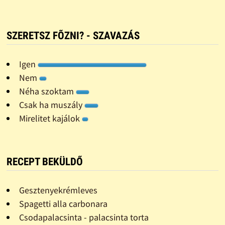
SZERETSZ FÕZNI? - SZAVAZÁS
Igen
Nem
Néha szoktam
Csak ha muszály
Mirelitet kajálok
RECEPT BEKÜLDŐ
Gesztenyekrémleves
Spagetti alla carbonara
Csodapalacsinta - palacsinta torta