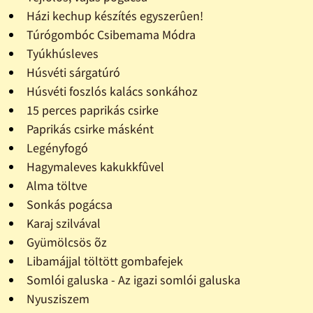
Házi kechup készítés egyszerûen!
Túrógombóc Csibemama Módra
Tyúkhúsleves
Húsvéti sárgatúró
Húsvéti foszlós kalács sonkához
15 perces paprikás csirke
Paprikás csirke másként
Legényfogó
Hagymaleves kakukkfûvel
Alma töltve
Sonkás pogácsa
Karaj szilvával
Gyümölcsös õz
Libamájjal töltött gombafejek
Somlói galuska - Az igazi somlói galuska
Nyusziszem