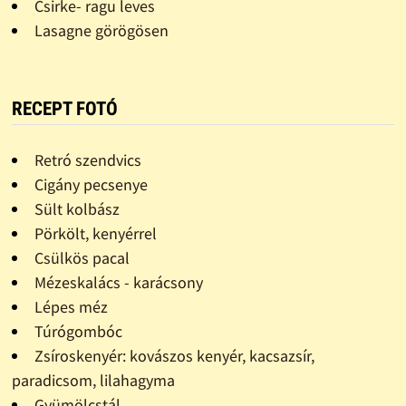
Csirke- ragu leves
Lasagne görögösen
RECEPT FOTÓ
Retró szendvics
Cigány pecsenye
Sült kolbász
Pörkölt, kenyérrel
Csülkös pacal
Mézeskalács - karácsony
Lépes méz
Túrógombóc
Zsíroskenyér: kovászos kenyér, kacsazsír,
paradicsom, lilahagyma
Gyümölcstál