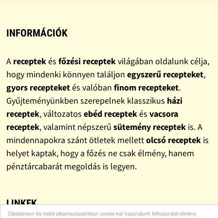
INFORMÁCIÓK
A
receptek
és
főzési receptek
világában oldalunk célja,
hogy mindenki könnyen találjon
egyszerű recepteket
,
gyors recepteket
és valóban
finom recepteket
.
Gyűjteményünkben szerepelnek klasszikus
házi
receptek
, változatos
ebéd receptek
és
vacsora
receptek
, valamint népszerű
sütemény receptek
is. A
mindennapokra szánt ötletek mellett
olcsó receptek
is
helyet kaptak, hogy a főzés ne csak élmény, hanem
pénztárcabarát megoldás is legyen.
LINKEK
Oldalainkon és mobil alkalmazásainkban cookie-kat használunk felhasználói élmény