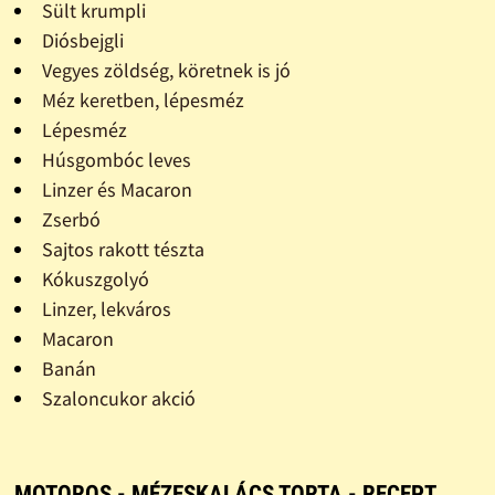
Sült krumpli
Diósbejgli
Vegyes zöldség, köretnek is jó
Méz keretben, lépesméz
Lépesméz
Húsgombóc leves
Linzer és Macaron
Zserbó
Sajtos rakott tészta
Kókuszgolyó
Linzer, lekváros
Macaron
Banán
Szaloncukor akció
MOTOROS - MÉZESKALÁCS TORTA - RECEPT,