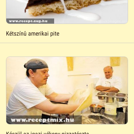
Kétszínû amerikai pite
Készül az igazi vékony pizzatészta