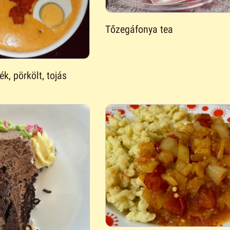
Tőzegáfonya tea
k, pörkölt, tojás