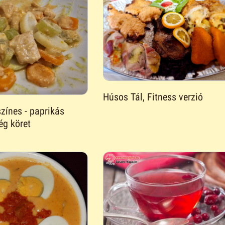
Húsos Tál, Fitness verzió
színes - paprikás
ég köret