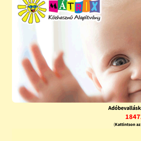
Adóbevallásk
1847
(
Kattintson a