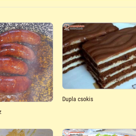
Dupla csokis
z