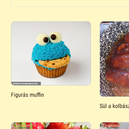
Figurás muffin
Sül a kolbás