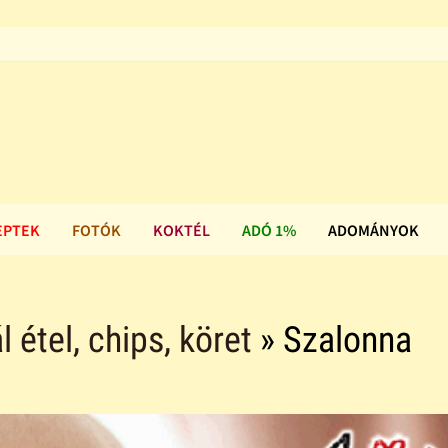
EPTEK
FOTÓK
KOKTÉL
ADÓ 1%
ADOMÁNYOK
l étel, chips, köret
» Szalonna