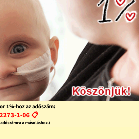
or 1%-hoz az adószám:
2273-1-06 📋
z adószámra a másoláshoz.
)