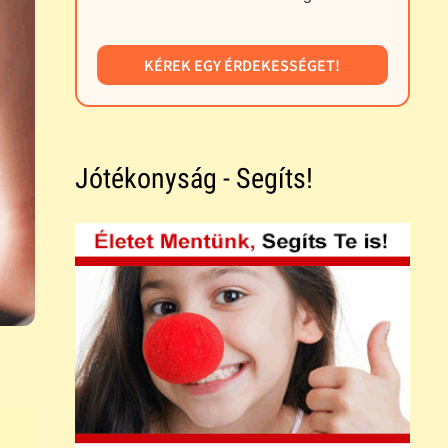
KÉREK EGY ÉRDEKESSÉGET!
Jótékonyság - Segíts!