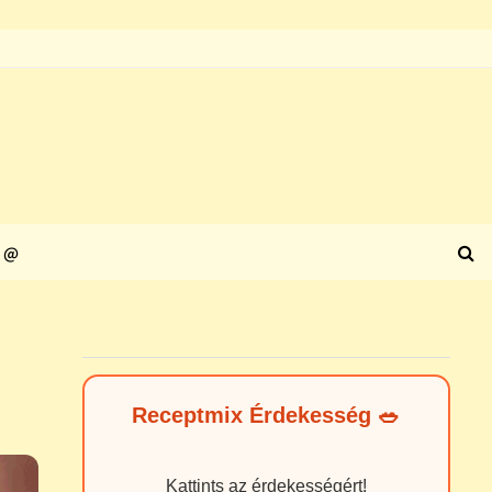
@
Receptmix Érdekesség 🥗
Kattints az érdekességért!