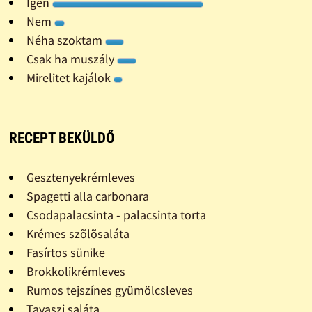
Igen
Nem
Néha szoktam
Csak ha muszály
Mirelitet kajálok
RECEPT BEKÜLDŐ
Gesztenyekrémleves
Spagetti alla carbonara
Csodapalacsinta - palacsinta torta
Krémes szõlõsaláta
Fasírtos sünike
Brokkolikrémleves
Rumos tejszínes gyümölcsleves
Tavaszi saláta