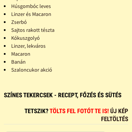
Húsgombóc leves
Linzer és Macaron
Zserbó
Sajtos rakott tészta
Kókuszgolyó
Linzer, lekváros
Macaron
Banán
Szaloncukor akció
SZÍNES TEKERCSEK - RECEPT, FŐZÉS ÉS SÜTÉS
TETSZIK?
TÖLTS FEL FOTÓT TE IS!
ÚJ KÉP
FELTÖLTÉS