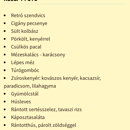
Retró szendvics
Cigány pecsenye
Sült kolbász
Pörkölt, kenyérrel
Csülkös pacal
Mézeskalács - karácsony
Lépes méz
Túrógombóc
Zsíroskenyér: kovászos kenyér, kacsazsír,
paradicsom, lilahagyma
Gyümölcstál
Húsleves
Rántott sertésszelez, tavaszi rizs
Káposztasaláta
Rántotthús, párolt zöldséggel