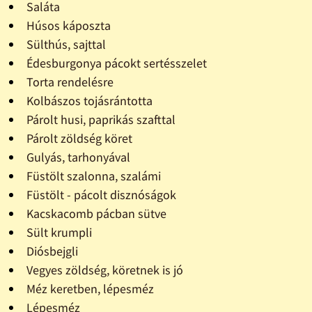
Saláta
Húsos káposzta
Sülthús, sajttal
Édesburgonya pácokt sertésszelet
Torta rendelésre
Kolbászos tojásrántotta
Párolt husi, paprikás szafttal
Párolt zöldség köret
Gulyás, tarhonyával
Füstölt szalonna, szalámi
Füstölt - pácolt disznóságok
Kacskacomb pácban sütve
Sült krumpli
Diósbejgli
Vegyes zöldség, köretnek is jó
Méz keretben, lépesméz
Lépesméz