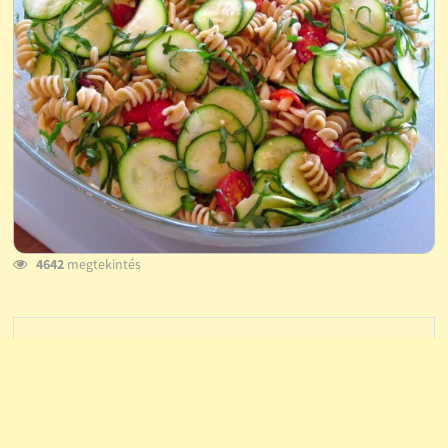
4642
megtekintés