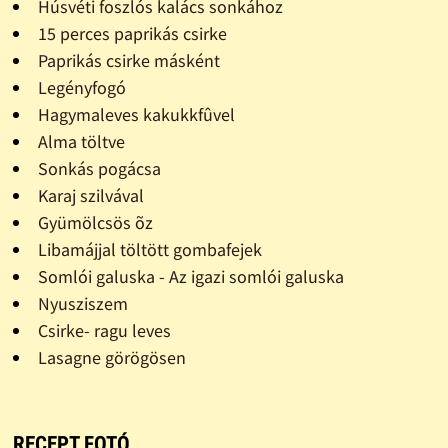
Húsvéti foszlós kalács sonkához
15 perces paprikás csirke
Paprikás csirke másként
Legényfogó
Hagymaleves kakukkfûvel
Alma töltve
Sonkás pogácsa
Karaj szilvával
Gyümölcsös õz
Libamájjal töltött gombafejek
Somlói galuska - Az igazi somlói galuska
Nyusziszem
Csirke- ragu leves
Lasagne görögösen
RECEPT FOTÓ