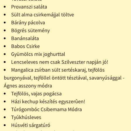
Provanszi saláta
Sült alma csirkemájjal töltve
Bárány pácolva
Bögrés sütemény
Banánsaláta
Babos Csirke
Gyümölcs mix joghurttal
Lencseleves nem csak Szilveszter napján jó!
Mangalica zsírban sült sertéskaraj, tejfölös
burgonyával, tejföllel öntött tésztával, savanyúsággal -
Ágnes asszony módra
Tejfölös, vajas pogácsa
Házi kechup készítés egyszerûen!
Túrógombóc Csibemama Módra
Tyúkhúsleves
Húsvéti sárgatúró