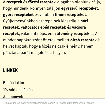
A
receptek
és
főzési receptek
világában oldalunk célja,
hogy mindenki könnyen találjon
egyszerű recepteket
,
gyors recepteket
és valóban
finom recepteket
.
Gyűjteményünkben szerepelnek klasszikus
házi
receptek
, változatos
ebéd receptek
és
vacsora
receptek
, valamint népszerű
sütemény receptek
is. A
mindennapokra szánt ötletek mellett
olcsó receptek
is
helyet kaptak, hogy a főzés ne csak élmény, hanem
pénztárcabarát megoldás is legyen.
LINKEK
Bohócdoktor
1% Adó felajánlás
Adományok
Oldalainkon és mobil alkalmazásainkban cookie-kat használunk felhasználói élmény
Leszokni