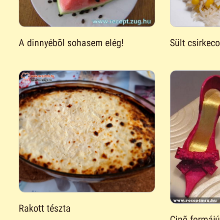
A dinnyébõl sohasem elég!
Sült csirkec
Rakott tészta
Cipõ formájú