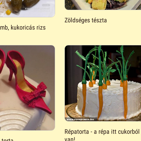
Zöldséges tészta
omb, kukoricás rizs
Répatorta - a répa itt cukorból
van!
 torta