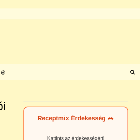
@
ói
Receptmix Érdekesség 🥗
Kattints az érdekességért!