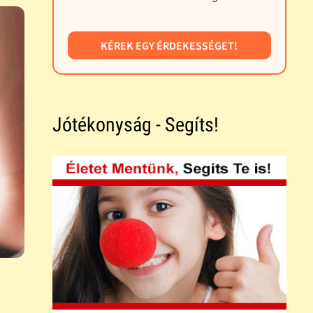
KÉREK EGY ÉRDEKESSÉGET!
Jótékonyság - Segíts!