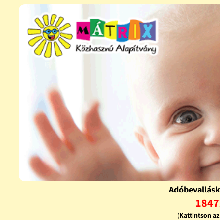
Adóbevallásk
1847
(
Kattintson a