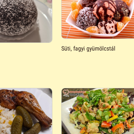
Süti, fagyi gyümölcstál