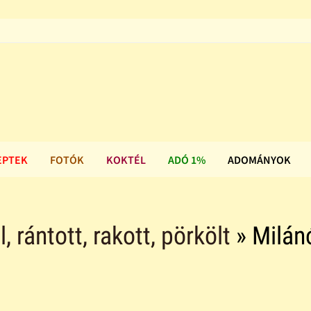
EPTEK
FOTÓK
KOKTÉL
ADÓ 1%
ADOMÁNYOK
ll, rántott, rakott, pörkölt
» Milán