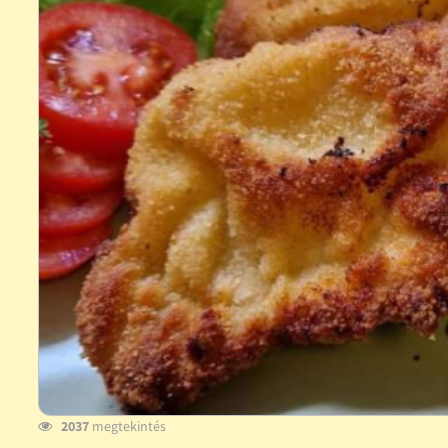
2037
megtekintés