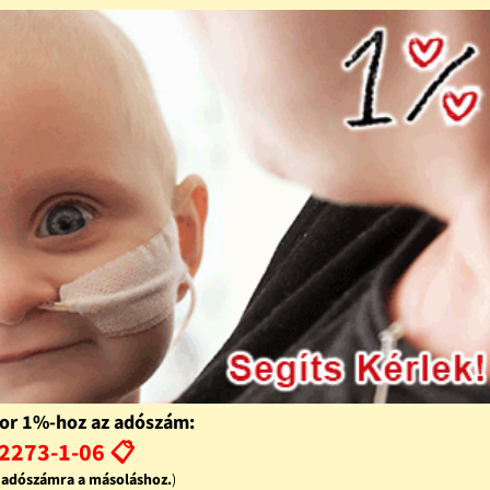
or 1%-hoz az adószám:
2273-1-06 📋
z adószámra a másoláshoz.
)