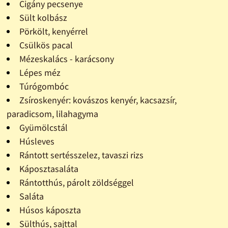
Cigány pecsenye
Sült kolbász
Pörkölt, kenyérrel
Csülkös pacal
Mézeskalács - karácsony
Lépes méz
Túrógombóc
Zsíroskenyér: kovászos kenyér, kacsazsír,
paradicsom, lilahagyma
Gyümölcstál
Húsleves
Rántott sertésszelez, tavaszi rizs
Káposztasaláta
Rántotthús, párolt zöldséggel
Saláta
Húsos káposzta
Sülthús, sajttal