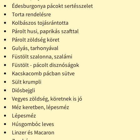
Édesburgonya pácokt sertésszelet
Torta rendelésre
Kolbászos tojásrántotta
Párolt husi, paprikás szafttal
Párolt zöldség köret
Gulyás, tarhonyával
Füstölt szalonna, szalámi
Füstölt - pácolt disznóságok
Kacskacomb pácban sütve
Sült krumpli
Diósbejgli
Vegyes zöldség, köretnek is jó
Méz keretben, lépesméz
Lépesméz
Húsgombóc leves
Linzer és Macaron