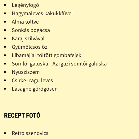
Legényfogó
Hagymaleves kakukkfûvel
Alma töltve
Sonkás pogácsa
Karaj szilvával
Gyümölcsös õz
Libamájjal töltött gombafejek
Somlói galuska - Az igazi somlói galuska
Nyusziszem
Csirke- ragu leves
Lasagne görögösen
RECEPT FOTÓ
Retró szendvics