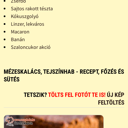
Zserbó
Sajtos rakott tészta
Kókuszgolyó
Linzer, lekváros
Macaron
Banán
Szaloncukor akció
MÉZESKALÁCS, TEJSZÍNHAB - RECEPT, FŐZÉS ÉS
SÜTÉS
TETSZIK?
TÖLTS FEL FOTÓT TE IS!
ÚJ KÉP
FELTÖLTÉS