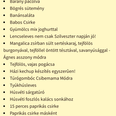
Bárány pácolva
Bögrés sütemény
Banánsaláta
Babos Csirke
Gyümölcs mix joghurttal
Lencseleves nem csak Szilveszter napján jó!
Mangalica zsírban sült sertéskaraj, tejfölös
burgonyával, tejföllel öntött tésztával, savanyúsággal -
Ágnes asszony módra
Tejfölös, vajas pogácsa
Házi kechup készítés egyszerûen!
Túrógombóc Csibemama Módra
Tyúkhúsleves
Húsvéti sárgatúró
Húsvéti foszlós kalács sonkához
15 perces paprikás csirke
Paprikás csirke másként