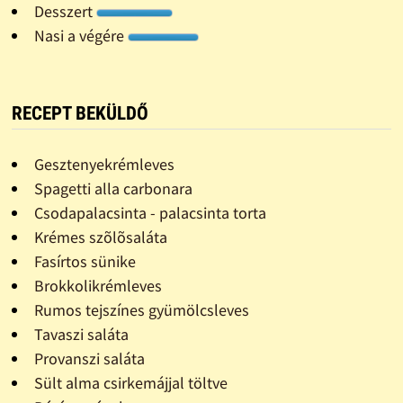
Desszert
Nasi a végére
RECEPT BEKÜLDŐ
Gesztenyekrémleves
Spagetti alla carbonara
Csodapalacsinta - palacsinta torta
Krémes szõlõsaláta
Fasírtos sünike
Brokkolikrémleves
Rumos tejszínes gyümölcsleves
Tavaszi saláta
Provanszi saláta
Sült alma csirkemájjal töltve