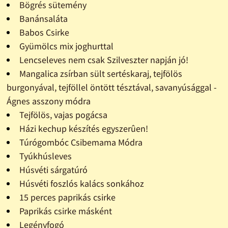
Bögrés sütemény
Banánsaláta
Babos Csirke
Gyümölcs mix joghurttal
Lencseleves nem csak Szilveszter napján jó!
Mangalica zsírban sült sertéskaraj, tejfölös
burgonyával, tejföllel öntött tésztával, savanyúsággal -
Ágnes asszony módra
Tejfölös, vajas pogácsa
Házi kechup készítés egyszerûen!
Túrógombóc Csibemama Módra
Tyúkhúsleves
Húsvéti sárgatúró
Húsvéti foszlós kalács sonkához
15 perces paprikás csirke
Paprikás csirke másként
Legényfogó