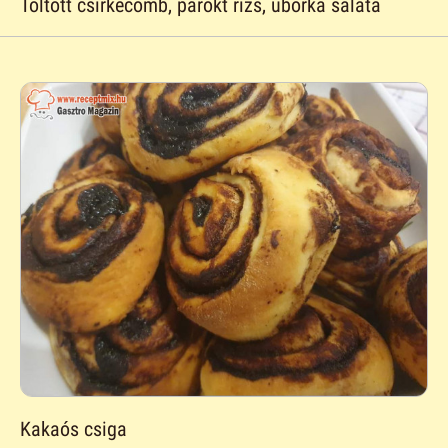
Töltött csirkecomb, párokt rizs, uborka saláta
Kakaós csiga