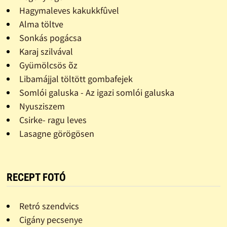
Hagymaleves kakukkfûvel
Alma töltve
Sonkás pogácsa
Karaj szilvával
Gyümölcsös õz
Libamájjal töltött gombafejek
Somlói galuska - Az igazi somlói galuska
Nyusziszem
Csirke- ragu leves
Lasagne görögösen
RECEPT FOTÓ
Retró szendvics
Cigány pecsenye