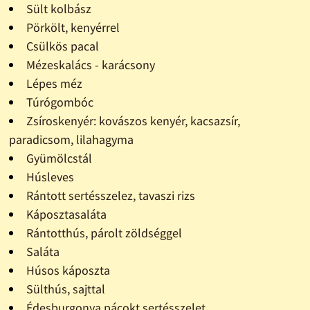
Sült kolbász
Pörkölt, kenyérrel
Csülkös pacal
Mézeskalács - karácsony
Lépes méz
Túrógombóc
Zsíroskenyér: kovászos kenyér, kacsazsír,
paradicsom, lilahagyma
Gyümölcstál
Húsleves
Rántott sertésszelez, tavaszi rizs
Káposztasaláta
Rántotthús, párolt zöldséggel
Saláta
Húsos káposzta
Sülthús, sajttal
Édesburgonya pácokt sertésszelet