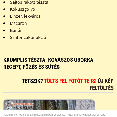
Sajtos rakott tészta
Kókuszgolyó
Linzer, lekváros
Macaron
Banán
Szaloncukor akció
KRUMPLIS TÉSZTA, KOVÁSZOS UBORKA -
RECEPT, FŐZÉS ÉS SÜTÉS
TETSZIK?
TÖLTS FEL FOTÓT TE IS!
ÚJ KÉP
FELTÖLTÉS
Oldalainkon és mobil alkalmazásainkban cookie-kat használunk felhasználói élmény