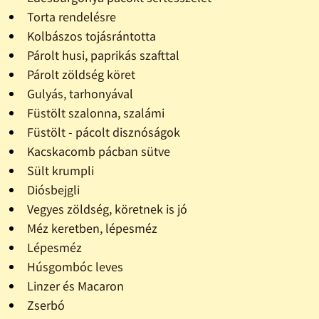
Torta rendelésre
Kolbászos tojásrántotta
Párolt husi, paprikás szafttal
Párolt zöldség köret
Gulyás, tarhonyával
Füstölt szalonna, szalámi
Füstölt - pácolt disznóságok
Kacskacomb pácban sütve
Sült krumpli
Diósbejgli
Vegyes zöldség, köretnek is jó
Méz keretben, lépesméz
Lépesméz
Húsgombóc leves
Linzer és Macaron
Zserbó