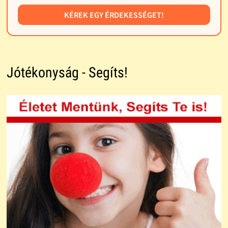
KÉREK EGY ÉRDEKESSÉGET!
Jótékonyság - Segíts!