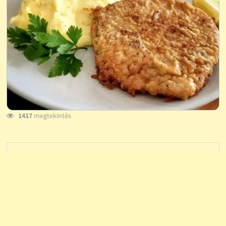
1417
megtekintés