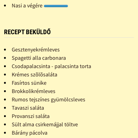
Nasi a végére
RECEPT BEKÜLDŐ
Gesztenyekrémleves
Spagetti alla carbonara
Csodapalacsinta - palacsinta torta
Krémes szõlõsaláta
Fasírtos sünike
Brokkolikrémleves
Rumos tejszínes gyümölcsleves
Tavaszi saláta
Provanszi saláta
Sült alma csirkemájjal töltve
Bárány pácolva