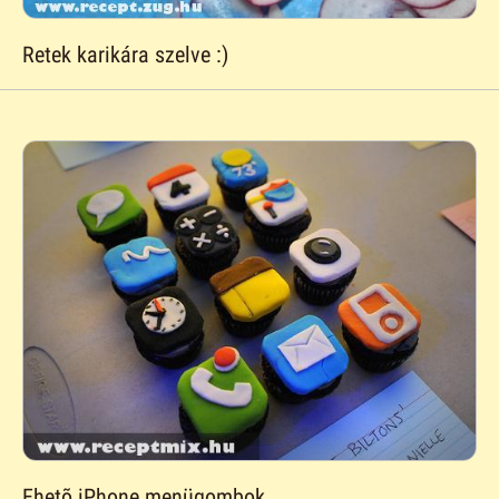
Retek karikára szelve :)
Ehetõ iPhone menügombok