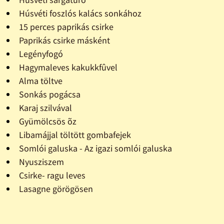
Húsvéti foszlós kalács sonkához
15 perces paprikás csirke
Paprikás csirke másként
Legényfogó
Hagymaleves kakukkfûvel
Alma töltve
Sonkás pogácsa
Karaj szilvával
Gyümölcsös õz
Libamájjal töltött gombafejek
Somlói galuska - Az igazi somlói galuska
Nyusziszem
Csirke- ragu leves
Lasagne görögösen