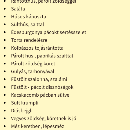
Rántotthús, párolt zöldséggel
Saláta
Húsos káposzta
Sülthús, sajttal
Édesburgonya pácokt sertésszelet
Torta rendelésre
Kolbászos tojásrántotta
Párolt husi, paprikás szafttal
Párolt zöldség köret
Gulyás, tarhonyával
Füstölt szalonna, szalámi
Füstölt - pácolt disznóságok
Kacskacomb pácban sütve
Sült krumpli
Diósbejgli
Vegyes zöldség, köretnek is jó
Méz keretben, lépesméz