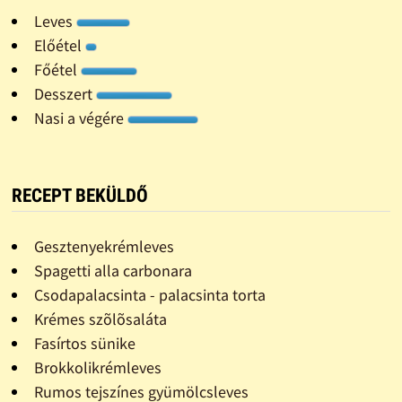
Leves
Előétel
Főétel
Desszert
Nasi a végére
RECEPT BEKÜLDŐ
Gesztenyekrémleves
Spagetti alla carbonara
Csodapalacsinta - palacsinta torta
Krémes szõlõsaláta
Fasírtos sünike
Brokkolikrémleves
Rumos tejszínes gyümölcsleves