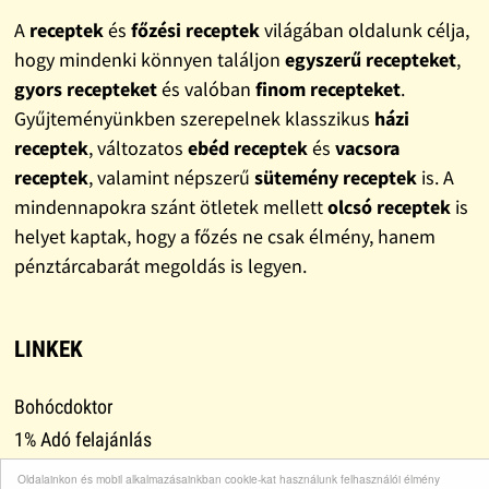
A
receptek
és
főzési receptek
világában oldalunk célja,
hogy mindenki könnyen találjon
egyszerű recepteket
,
gyors recepteket
és valóban
finom recepteket
.
Gyűjteményünkben szerepelnek klasszikus
házi
receptek
, változatos
ebéd receptek
és
vacsora
receptek
, valamint népszerű
sütemény receptek
is. A
mindennapokra szánt ötletek mellett
olcsó receptek
is
helyet kaptak, hogy a főzés ne csak élmény, hanem
pénztárcabarát megoldás is legyen.
LINKEK
Bohócdoktor
1% Adó felajánlás
Adományok
Oldalainkon és mobil alkalmazásainkban cookie-kat használunk felhasználói élmény