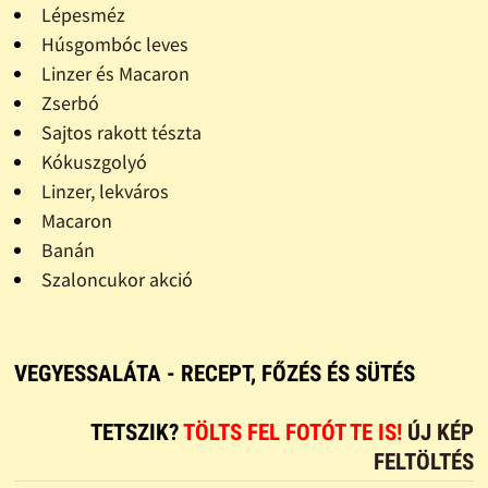
Lépesméz
Húsgombóc leves
Linzer és Macaron
Zserbó
Sajtos rakott tészta
Kókuszgolyó
Linzer, lekváros
Macaron
Banán
Szaloncukor akció
VEGYESSALÁTA - RECEPT, FŐZÉS ÉS SÜTÉS
TETSZIK?
TÖLTS FEL FOTÓT TE IS!
ÚJ KÉP
FELTÖLTÉS