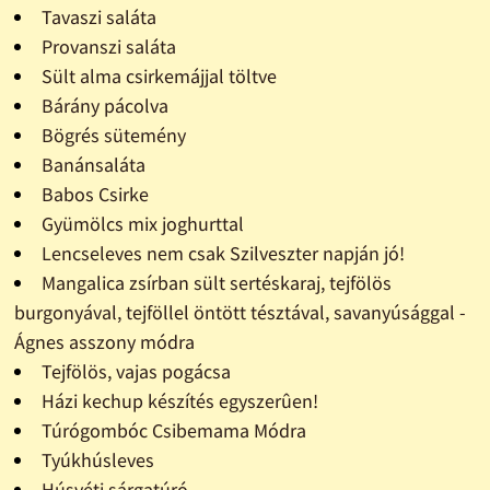
Tavaszi saláta
Provanszi saláta
Sült alma csirkemájjal töltve
Bárány pácolva
Bögrés sütemény
Banánsaláta
Babos Csirke
Gyümölcs mix joghurttal
Lencseleves nem csak Szilveszter napján jó!
Mangalica zsírban sült sertéskaraj, tejfölös
burgonyával, tejföllel öntött tésztával, savanyúsággal -
Ágnes asszony módra
Tejfölös, vajas pogácsa
Házi kechup készítés egyszerûen!
Túrógombóc Csibemama Módra
Tyúkhúsleves
Húsvéti sárgatúró