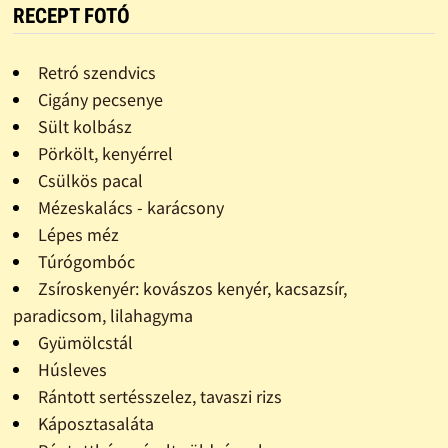
RECEPT FOTÓ
Retró szendvics
Cigány pecsenye
Sült kolbász
Pörkölt, kenyérrel
Csülkös pacal
Mézeskalács - karácsony
Lépes méz
Túrógombóc
Zsíroskenyér: kovászos kenyér, kacsazsír,
paradicsom, lilahagyma
Gyümölcstál
Húsleves
Rántott sertésszelez, tavaszi rizs
Káposztasaláta