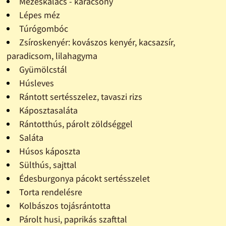
Mézeskalács - karácsony
Lépes méz
Túrógombóc
Zsíroskenyér: kovászos kenyér, kacsazsír,
paradicsom, lilahagyma
Gyümölcstál
Húsleves
Rántott sertésszelez, tavaszi rizs
Káposztasaláta
Rántotthús, párolt zöldséggel
Saláta
Húsos káposzta
Sülthús, sajttal
Édesburgonya pácokt sertésszelet
Torta rendelésre
Kolbászos tojásrántotta
Párolt husi, paprikás szafttal