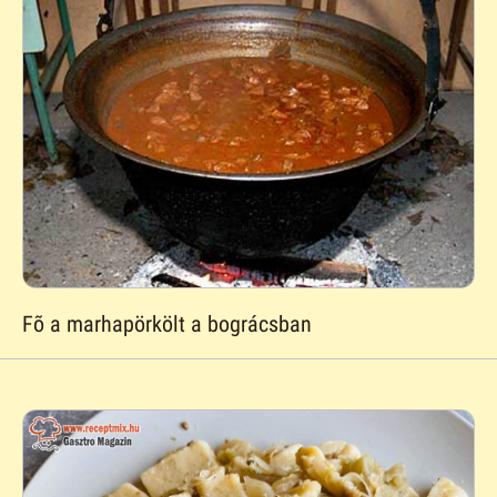
Fõ a marhapörkölt a bográcsban