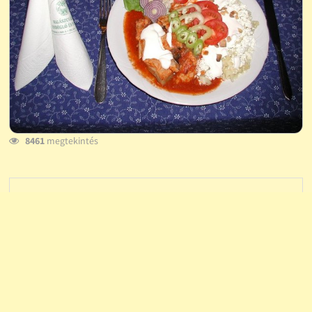
8461
megtekintés