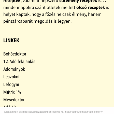
receptek
, valamint népszerű
sütemény receptek
is. A
mindennapokra szánt ötletek mellett
olcsó receptek
is
helyet kaptak, hogy a főzés ne csak élmény, hanem
pénztárcabarát megoldás is legyen.
LINKEK
Bohócdoktor
1% Adó felajánlás
Adományok
Leszokni
Lefogyni
Mátrix 1%
Mesedoktor
Adó 1%
Oldalainkon és mobil alkalmazásainkban cookie-kat használunk felhasználói élmény