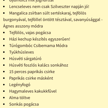
Lencseleves nem csak Szilveszter napján jó!
Mangalica zsírban sült sertéskaraj, tejfölös
burgonyával, tejföllel öntött tésztával, savanyúsággal -
Ágnes asszony módra
Tejfölös, vajas pogácsa
Házi kechup készítés egyszerûen!
Túrógombóc Csibemama Módra
Tyúkhúsleves
Húsvéti sárgatúró
Húsvéti foszlós kalács sonkához
15 perces paprikás csirke
Paprikás csirke másként
Legényfogó
Hagymaleves kakukkfûvel
Alma töltve
Sonkás pogácsa