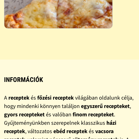
INFORMÁCIÓK
A
receptek
és
főzési receptek
világában oldalunk célja,
hogy mindenki könnyen találjon
egyszerű recepteket
,
gyors recepteket
és valóban
finom recepteket
.
Gyűjteményünkben szerepelnek klasszikus
házi
receptek
, változatos
ebéd receptek
és
vacsora