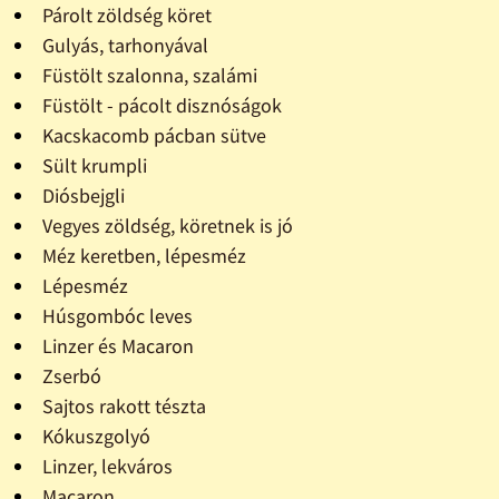
Párolt zöldség köret
Gulyás, tarhonyával
Füstölt szalonna, szalámi
Füstölt - pácolt disznóságok
Kacskacomb pácban sütve
Sült krumpli
Diósbejgli
Vegyes zöldség, köretnek is jó
Méz keretben, lépesméz
Lépesméz
Húsgombóc leves
Linzer és Macaron
Zserbó
Sajtos rakott tészta
Kókuszgolyó
Linzer, lekváros
Macaron