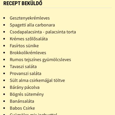
RECEPT BEKÜLDŐ
Gesztenyekrémleves
Spagetti alla carbonara
Csodapalacsinta - palacsinta torta
Krémes szõlõsaláta
Fasírtos sünike
Brokkolikrémleves
Rumos tejszínes gyümölcsleves
Tavaszi saláta
Provanszi saláta
Sült alma csirkemájjal töltve
Bárány pácolva
Bögrés sütemény
Banánsaláta
Babos Csirke
Gyümölcs mix joghurttal