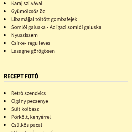
Karaj szilvával
Gyümölcsös õz
Libamájjal töltött gombafejek
Somlói galuska - Az igazi somlói galuska
Nyusziszem
Csirke- ragu leves
Lasagne görögösen
RECEPT FOTÓ
Retró szendvics
Cigány pecsenye
Sült kolbász
Pörkölt, kenyérrel
Csülkös pacal