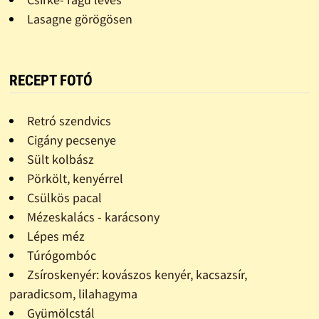
Lasagne görögösen
RECEPT FOTÓ
Retró szendvics
Cigány pecsenye
Sült kolbász
Pörkölt, kenyérrel
Csülkös pacal
Mézeskalács - karácsony
Lépes méz
Túrógombóc
Zsíroskenyér: kovászos kenyér, kacsazsír,
paradicsom, lilahagyma
Gyümölcstál