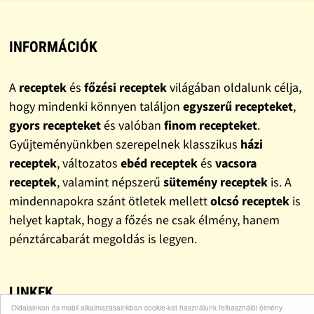
INFORMÁCIÓK
A
receptek
és
főzési receptek
világában oldalunk célja,
hogy mindenki könnyen találjon
egyszerű recepteket
,
gyors recepteket
és valóban
finom recepteket
.
Gyűjteményünkben szerepelnek klasszikus
házi
receptek
, változatos
ebéd receptek
és
vacsora
receptek
, valamint népszerű
sütemény receptek
is. A
mindennapokra szánt ötletek mellett
olcsó receptek
is
helyet kaptak, hogy a főzés ne csak élmény, hanem
pénztárcabarát megoldás is legyen.
LINKEK
Oldalainkon és mobil alkalmazásainkban cookie-kat használunk felhasználói élmény