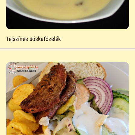
Tejszínes sóskafőzelék