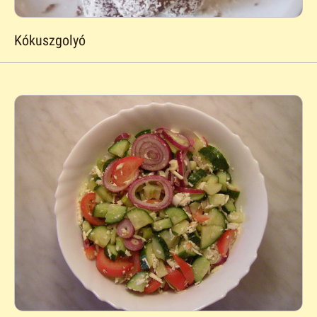
Kókuszgolyó