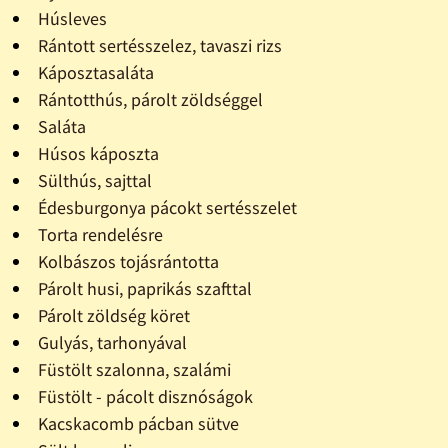
Húsleves
Rántott sertésszelez, tavaszi rizs
Káposztasaláta
Rántotthús, párolt zöldséggel
Saláta
Húsos káposzta
Sülthús, sajttal
Édesburgonya pácokt sertésszelet
Torta rendelésre
Kolbászos tojásrántotta
Párolt husi, paprikás szafttal
Párolt zöldség köret
Gulyás, tarhonyával
Füstölt szalonna, szalámi
Füstölt - pácolt disznóságok
Kacskacomb pácban sütve