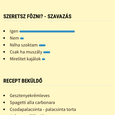
SZERETSZ FÕZNI? - SZAVAZÁS
Igen
Nem
Néha szoktam
Csak ha muszály
Mirelitet kajálok
RECEPT BEKÜLDŐ
Gesztenyekrémleves
Spagetti alla carbonara
Csodapalacsinta - palacsinta torta