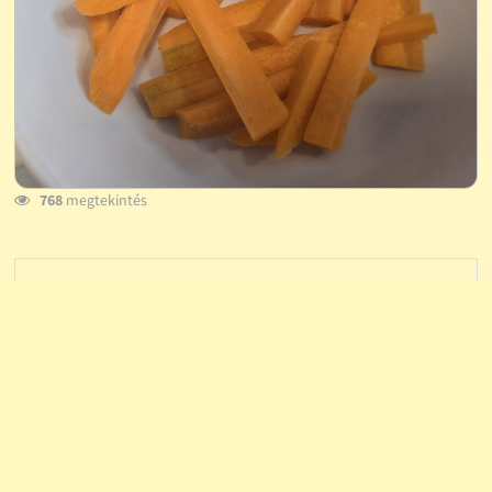
768
megtekintés