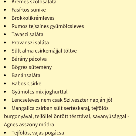
Krémes szõlõsaláta
Fasírtos sünike
Brokkolikrémleves
Rumos tejszínes gyümölcsleves
Tavaszi saláta
Provanszi saláta
Sült alma csirkemájjal töltve
Bárány pácolva
Bögrés sütemény
Banánsaláta
Babos Csirke
Gyümölcs mix joghurttal
Lencseleves nem csak Szilveszter napján jó!
Mangalica zsírban sült sertéskaraj, tejfölös
burgonyával, tejföllel öntött tésztával, savanyúsággal -
Ágnes asszony módra
Tejfölös, vajas pogácsa