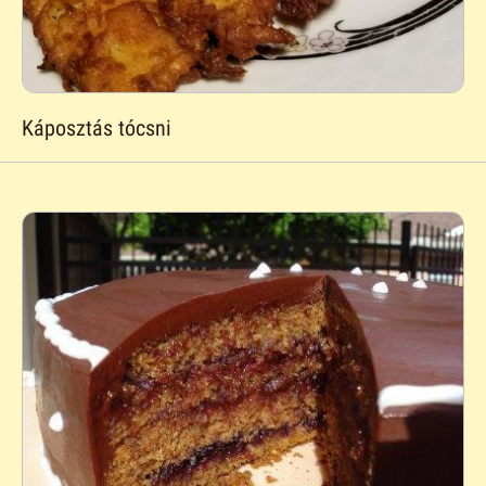
Káposztás tócsni