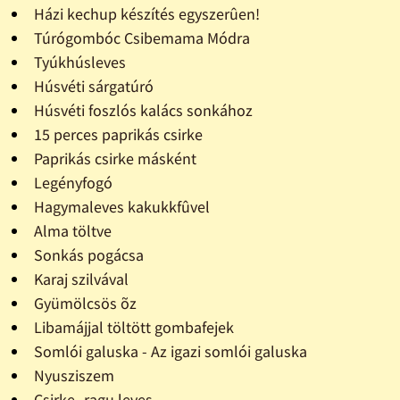
Házi kechup készítés egyszerûen!
Túrógombóc Csibemama Módra
Tyúkhúsleves
Húsvéti sárgatúró
Húsvéti foszlós kalács sonkához
15 perces paprikás csirke
Paprikás csirke másként
Legényfogó
Hagymaleves kakukkfûvel
Alma töltve
Sonkás pogácsa
Karaj szilvával
Gyümölcsös õz
Libamájjal töltött gombafejek
Somlói galuska - Az igazi somlói galuska
Nyusziszem
Csirke- ragu leves