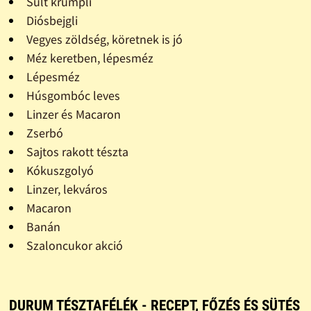
Sült krumpli
Diósbejgli
Vegyes zöldség, köretnek is jó
Méz keretben, lépesméz
Lépesméz
Húsgombóc leves
Linzer és Macaron
Zserbó
Sajtos rakott tészta
Kókuszgolyó
Linzer, lekváros
Macaron
Banán
Szaloncukor akció
DURUM TÉSZTAFÉLÉK - RECEPT, FŐZÉS ÉS SÜTÉS