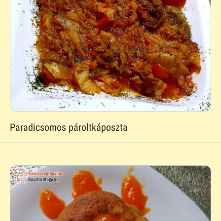
Paradicsomos pároltkáposzta