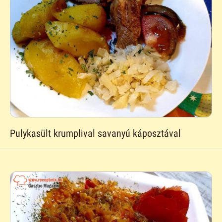
Pulykasült krumplival savanyú káposztával