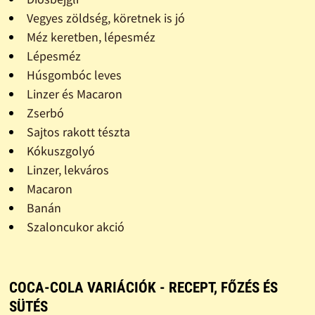
Vegyes zöldség, köretnek is jó
Méz keretben, lépesméz
Lépesméz
Húsgombóc leves
Linzer és Macaron
Zserbó
Sajtos rakott tészta
Kókuszgolyó
Linzer, lekváros
Macaron
Banán
Szaloncukor akció
COCA-COLA VARIÁCIÓK - RECEPT, FŐZÉS ÉS
SÜTÉS