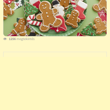
1256
megtekintés