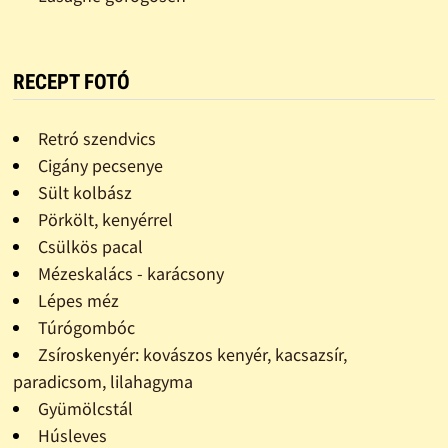
RECEPT FOTÓ
Retró szendvics
Cigány pecsenye
Sült kolbász
Pörkölt, kenyérrel
Csülkös pacal
Mézeskalács - karácsony
Lépes méz
Túrógombóc
Zsíroskenyér: kovászos kenyér, kacsazsír,
paradicsom, lilahagyma
Gyümölcstál
Húsleves