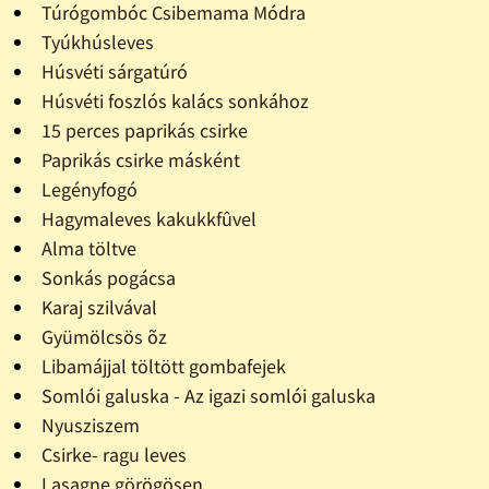
Túrógombóc Csibemama Módra
Tyúkhúsleves
Húsvéti sárgatúró
Húsvéti foszlós kalács sonkához
15 perces paprikás csirke
Paprikás csirke másként
Legényfogó
Hagymaleves kakukkfûvel
Alma töltve
Sonkás pogácsa
Karaj szilvával
Gyümölcsös õz
Libamájjal töltött gombafejek
Somlói galuska - Az igazi somlói galuska
Nyusziszem
Csirke- ragu leves
Lasagne görögösen