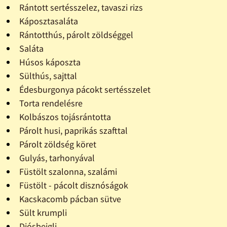
Rántott sertésszelez, tavaszi rizs
Káposztasaláta
Rántotthús, párolt zöldséggel
Saláta
Húsos káposzta
Sülthús, sajttal
Édesburgonya pácokt sertésszelet
Torta rendelésre
Kolbászos tojásrántotta
Párolt husi, paprikás szafttal
Párolt zöldség köret
Gulyás, tarhonyával
Füstölt szalonna, szalámi
Füstölt - pácolt disznóságok
Kacskacomb pácban sütve
Sült krumpli
Diósbejgli