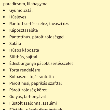
paradicsom, lilahagyma
Gyümölcstál
Húsleves
Rántott sertésszelez, tavaszi rizs
Káposztasaláta
Rántotthús, párolt zöldséggel
Saláta
Húsos káposzta
Sülthús, sajttal
Édesburgonya pácokt sertésszelet
Torta rendelésre
Kolbászos tojásrántotta
Párolt husi, paprikás szafttal
Párolt zöldség köret
Gulyás, tarhonyával
Füstölt szalonna, szalámi
Füstölt - pácolt disznóságok