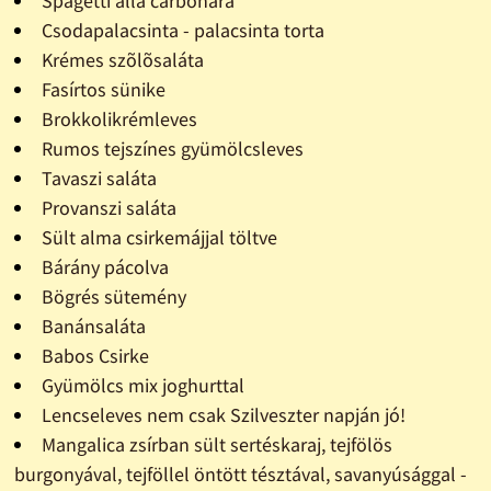
Spagetti alla carbonara
Csodapalacsinta - palacsinta torta
Krémes szõlõsaláta
Fasírtos sünike
Brokkolikrémleves
Rumos tejszínes gyümölcsleves
Tavaszi saláta
Provanszi saláta
Sült alma csirkemájjal töltve
Bárány pácolva
Bögrés sütemény
Banánsaláta
Babos Csirke
Gyümölcs mix joghurttal
Lencseleves nem csak Szilveszter napján jó!
Mangalica zsírban sült sertéskaraj, tejfölös
burgonyával, tejföllel öntött tésztával, savanyúsággal -