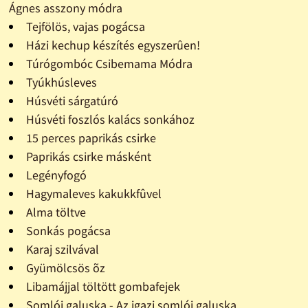
Ágnes asszony módra
Tejfölös, vajas pogácsa
Házi kechup készítés egyszerûen!
Túrógombóc Csibemama Módra
Tyúkhúsleves
Húsvéti sárgatúró
Húsvéti foszlós kalács sonkához
15 perces paprikás csirke
Paprikás csirke másként
Legényfogó
Hagymaleves kakukkfûvel
Alma töltve
Sonkás pogácsa
Karaj szilvával
Gyümölcsös õz
Libamájjal töltött gombafejek
Somlói galuska - Az igazi somlói galuska