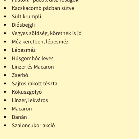
Kacskacomb pácban sütve
Sült krumpli
Diósbejgli
Vegyes zöldség, köretnek is jó
Méz keretben, lépesméz
Lépesméz
Húsgombóc leves
Linzer és Macaron
Zserbó
Sajtos rakott tészta
Kókuszgolyó
Linzer, lekváros
Macaron
Banán
Szaloncukor akció