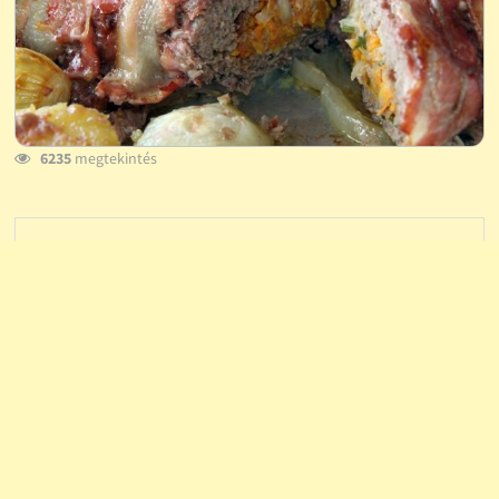
6235
megtekintés