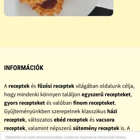
INFORMÁCIÓK
A
receptek
és
főzési receptek
világában oldalunk célja,
hogy mindenki könnyen találjon
egyszerű recepteket
,
gyors recepteket
és valóban
finom recepteket
.
Gyűjteményünkben szerepelnek klasszikus
házi
receptek
, változatos
ebéd receptek
és
vacsora
receptek
, valamint népszerű
sütemény receptek
is. A
mindennapokra szánt ötletek mellett
olcsó receptek
is
Oldalainkon és mobil alkalmazásainkban cookie-kat használunk felhasználói élmény