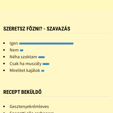
SZERETSZ FÕZNI? - SZAVAZÁS
Igen
Nem
Néha szoktam
Csak ha muszály
Mirelitet kajálok
RECEPT BEKÜLDŐ
Gesztenyekrémleves