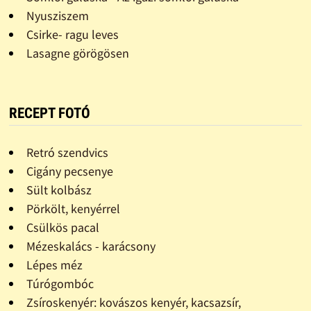
Nyusziszem
Csirke- ragu leves
Lasagne görögösen
RECEPT FOTÓ
Retró szendvics
Cigány pecsenye
Sült kolbász
Pörkölt, kenyérrel
Csülkös pacal
Mézeskalács - karácsony
Lépes méz
Túrógombóc
Zsíroskenyér: kovászos kenyér, kacsazsír,