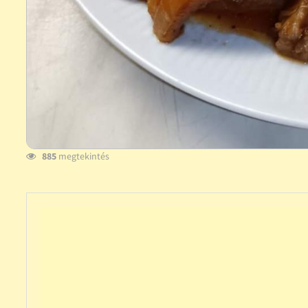
885
megtekintés