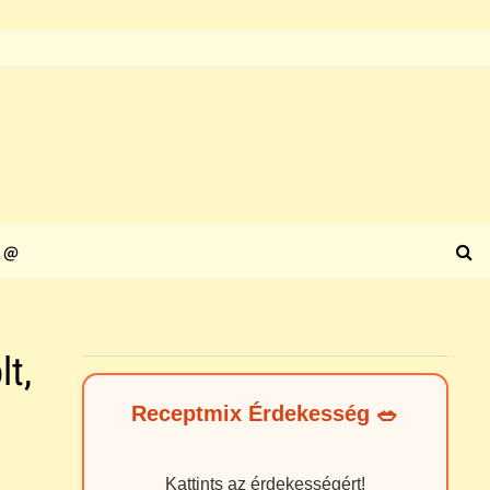
@
lt,
Receptmix Érdekesség 🥗
Kattints az érdekességért!