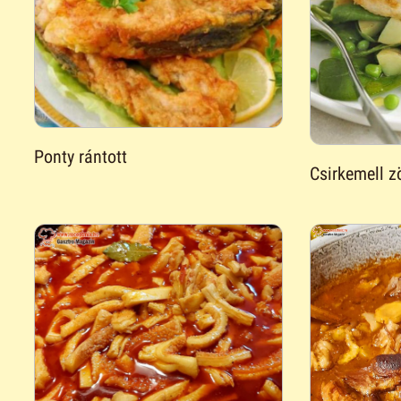
Ponty rántott
Csirkemell 