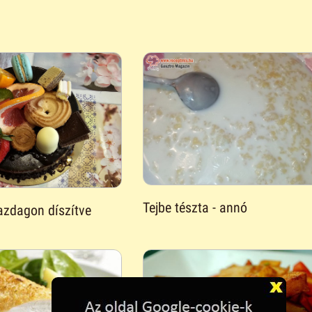
Tejbe tészta - annó
azdagon díszítve