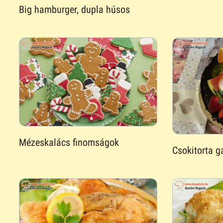
Big hamburger, dupla húsos
Mézeskalács finomságok
Csokitorta g