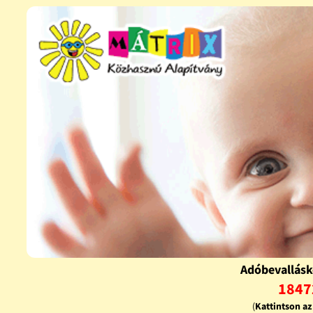
Adóbevallásk
1847
(
Kattintson a