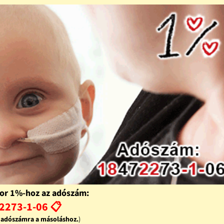
or 1%-hoz az adószám:
2273-1-06 📋
z adószámra a másoláshoz.
)