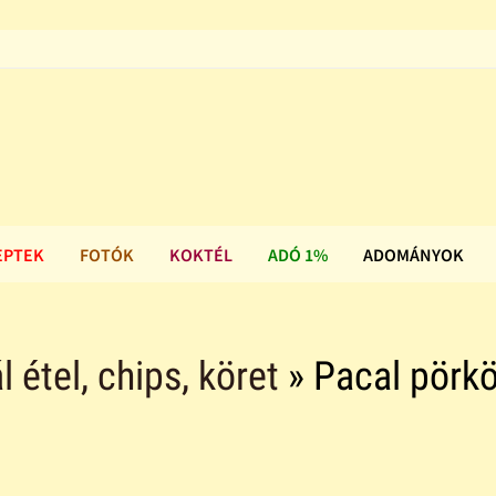
EPTEK
FOTÓK
KOKTÉL
ADÓ 1%
ADOMÁNYOK
l étel, chips, köret
» Pacal pörkö