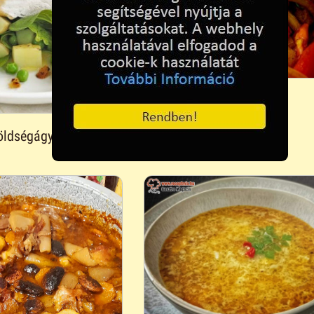
Rizs sültkrumplival,
bazsalikommal szórva
zöldségágyon