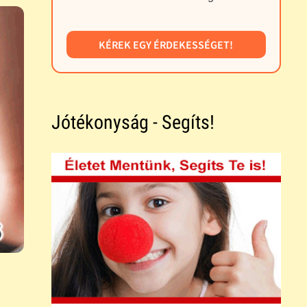
KÉREK EGY ÉRDEKESSÉGET!
Jótékonyság - Segíts!