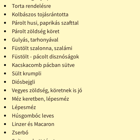
Torta rendelésre
Kolbászos tojásrántotta
Párolt husi, paprikás szafttal
Párolt zöldség köret
Gulyás, tarhonyával
Füstölt szalonna, szalámi
Füstölt - pácolt disznóságok
Kacskacomb pácban sütve
Sült krumpli
Diósbejgli
Vegyes zöldség, köretnek is jó
Méz keretben, lépesméz
Lépesméz
Húsgombóc leves
Linzer és Macaron
Zserbó