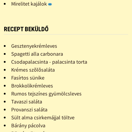
Mirelitet kajálok
RECEPT BEKÜLDŐ
Gesztenyekrémleves
Spagetti alla carbonara
Csodapalacsinta - palacsinta torta
Krémes szõlõsaláta
Fasírtos sünike
Brokkolikrémleves
Rumos tejszínes gyümölcsleves
Tavaszi saláta
Provanszi saláta
Sült alma csirkemájjal töltve
Bárány pácolva