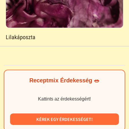
Lilakáposzta
Receptmix Érdekesség 🥗
Kattints az érdekességért!
KÉREK EGY ÉRDEKESSÉGET!