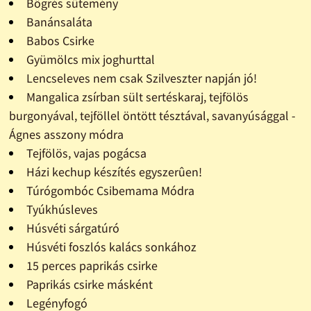
Bögrés sütemény
Banánsaláta
Babos Csirke
Gyümölcs mix joghurttal
Lencseleves nem csak Szilveszter napján jó!
Mangalica zsírban sült sertéskaraj, tejfölös
burgonyával, tejföllel öntött tésztával, savanyúsággal -
Ágnes asszony módra
Tejfölös, vajas pogácsa
Házi kechup készítés egyszerûen!
Túrógombóc Csibemama Módra
Tyúkhúsleves
Húsvéti sárgatúró
Húsvéti foszlós kalács sonkához
15 perces paprikás csirke
Paprikás csirke másként
Legényfogó