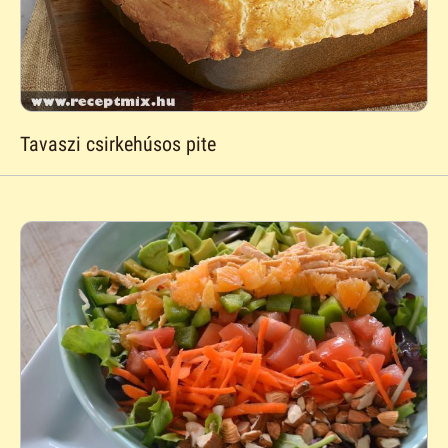
Tavaszi csirkehúsos pite