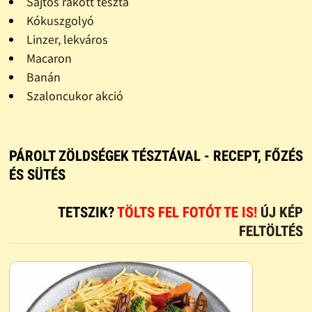
Sajtos rakott tészta
Kókuszgolyó
Linzer, lekváros
Macaron
Banán
Szaloncukor akció
PÁROLT ZÖLDSÉGEK TÉSZTÁVAL - RECEPT, FŐZÉS
ÉS SÜTÉS
TETSZIK?
TÖLTS FEL FOTÓT TE IS!
ÚJ KÉP
FELTÖLTÉS