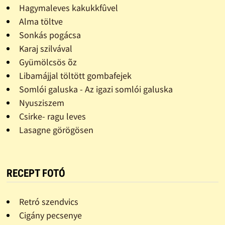
Hagymaleves kakukkfûvel
Alma töltve
Sonkás pogácsa
Karaj szilvával
Gyümölcsös õz
Libamájjal töltött gombafejek
Somlói galuska - Az igazi somlói galuska
Nyusziszem
Csirke- ragu leves
Lasagne görögösen
RECEPT FOTÓ
Retró szendvics
Cigány pecsenye