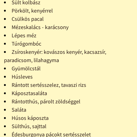
Sült kolbász
Pörkölt, kenyérrel
Csülkös pacal
Mézeskalács - karácsony
Lépes méz
Túrógombóc
Zsíroskenyér: kovászos kenyér, kacsazsír,
paradicsom, lilahagyma
Gyümölcstál
Húsleves
Rántott sertésszelez, tavaszi rizs
Káposztasaláta
Rántotthús, párolt zöldséggel
Saláta
Húsos káposzta
Sülthús, sajttal
Édesburgonya pácokt sertésszelet