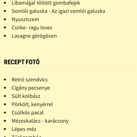
Libamájjal töltött gombafejek
Somlói galuska - Az igazi somlói galuska
Nyusziszem
Csirke- ragu leves
Lasagne görögösen
RECEPT FOTÓ
Retró szendvics
Cigány pecsenye
Sült kolbász
Pörkölt, kenyérrel
Csülkös pacal
Mézeskalács - karácsony
Lépes méz