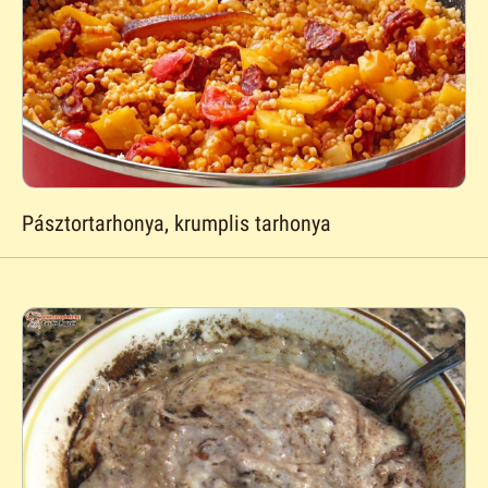
Pásztortarhonya, krumplis tarhonya