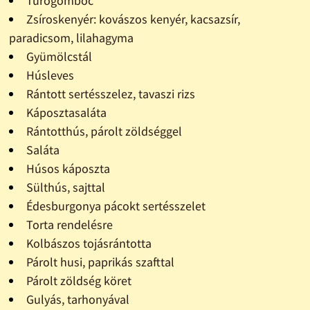
Túrógombóc
Zsíroskenyér: kovászos kenyér, kacsazsír,
paradicsom, lilahagyma
Gyümölcstál
Húsleves
Rántott sertésszelez, tavaszi rizs
Káposztasaláta
Rántotthús, párolt zöldséggel
Saláta
Húsos káposzta
Sülthús, sajttal
Édesburgonya pácokt sertésszelet
Torta rendelésre
Kolbászos tojásrántotta
Párolt husi, paprikás szafttal
Párolt zöldség köret
Gulyás, tarhonyával