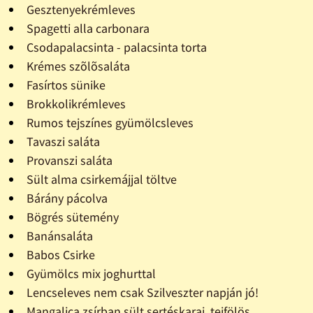
Gesztenyekrémleves
Spagetti alla carbonara
Csodapalacsinta - palacsinta torta
Krémes szõlõsaláta
Fasírtos sünike
Brokkolikrémleves
Rumos tejszínes gyümölcsleves
Tavaszi saláta
Provanszi saláta
Sült alma csirkemájjal töltve
Bárány pácolva
Bögrés sütemény
Banánsaláta
Babos Csirke
Gyümölcs mix joghurttal
Lencseleves nem csak Szilveszter napján jó!
Mangalica zsírban sült sertéskaraj, tejfölös