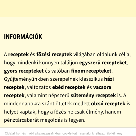
INFORMÁCIÓK
A
receptek
és
főzési receptek
világában oldalunk célja,
hogy mindenki könnyen találjon
egyszerű recepteket
,
gyors recepteket
és valóban
finom recepteket
.
Gyűjteményünkben szerepelnek klasszikus
házi
receptek
, változatos
ebéd receptek
és
vacsora
receptek
, valamint népszerű
sütemény receptek
is. A
mindennapokra szánt ötletek mellett
olcsó receptek
is
helyet kaptak, hogy a főzés ne csak élmény, hanem
pénztárcabarát megoldás is legyen.
Oldalainkon és mobil alkalmazásainkban cookie-kat használunk felhasználói élmény