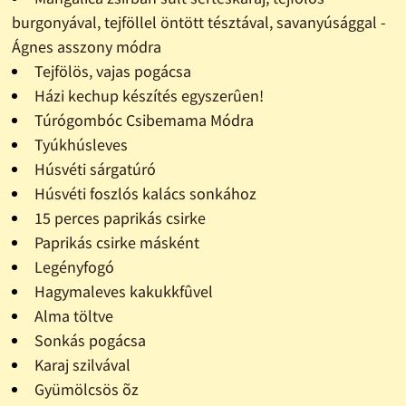
burgonyával, tejföllel öntött tésztával, savanyúsággal -
Ágnes asszony módra
Tejfölös, vajas pogácsa
Házi kechup készítés egyszerûen!
Túrógombóc Csibemama Módra
Tyúkhúsleves
Húsvéti sárgatúró
Húsvéti foszlós kalács sonkához
15 perces paprikás csirke
Paprikás csirke másként
Legényfogó
Hagymaleves kakukkfûvel
Alma töltve
Sonkás pogácsa
Karaj szilvával
Gyümölcsös õz