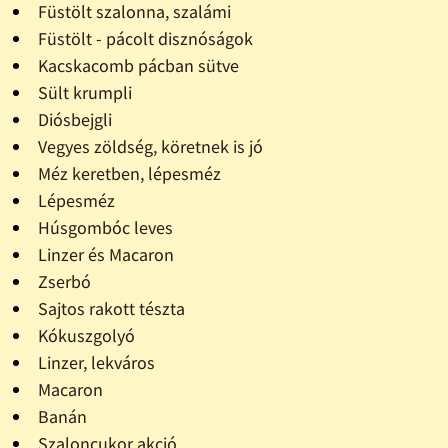
Füstölt szalonna, szalámi
Füstölt - pácolt disznóságok
Kacskacomb pácban sütve
Sült krumpli
Diósbejgli
Vegyes zöldség, köretnek is jó
Méz keretben, lépesméz
Lépesméz
Húsgombóc leves
Linzer és Macaron
Zserbó
Sajtos rakott tészta
Kókuszgolyó
Linzer, lekváros
Macaron
Banán
Szaloncukor akció