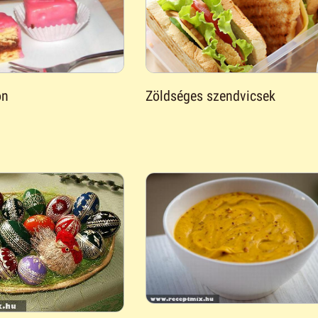
Zöldséges szendvicsek
on