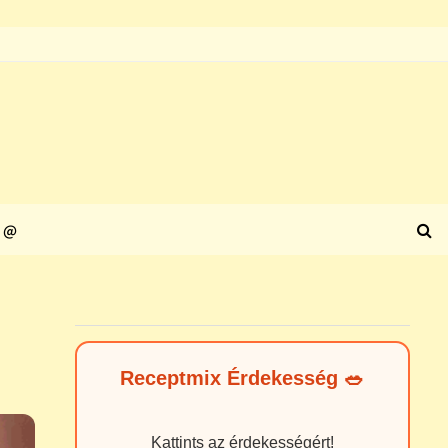
@
Receptmix Érdekesség 🥗
Kattints az érdekességért!