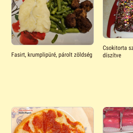
Csokitorta s
Fasirt, krumplipüré, párolt zöldség
díszítve