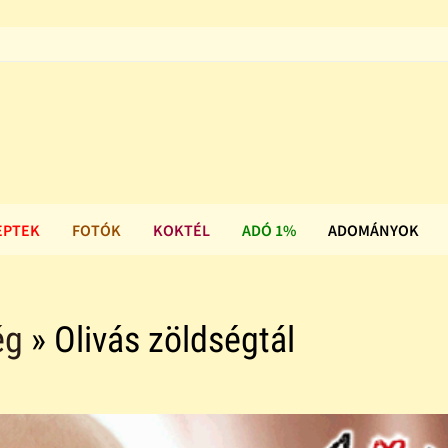
EPTEK
FOTÓK
KOKTÉL
ADÓ 1%
ADOMÁNYOK
ég
» Olivás zöldségtál