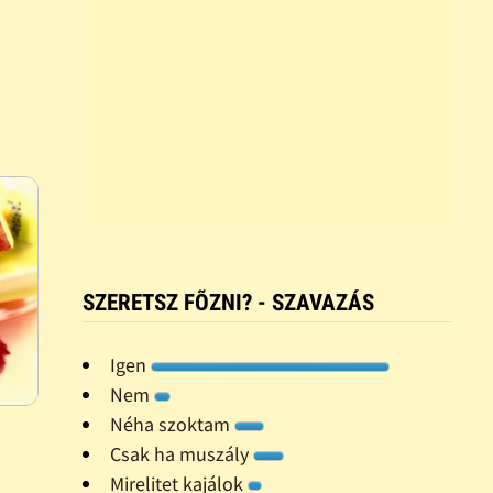
SZERETSZ FÕZNI? - SZAVAZÁS
Igen
Nem
Néha szoktam
Csak ha muszály
Mirelitet kajálok