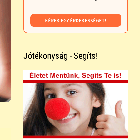
KÉREK EGY ÉRDEKESSÉGET!
Jótékonyság - Segíts!