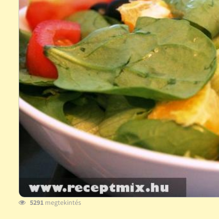
5291
megtekintés