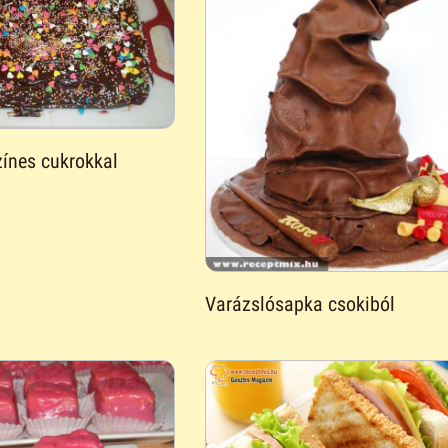
zínes cukrokkal
Varázslósapka csokiból