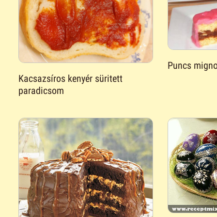
Puncs mign
Kacsazsíros kenyér süritett
paradicsom