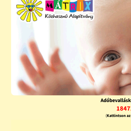
Adóbevallásk
1847
(
Kattintson a