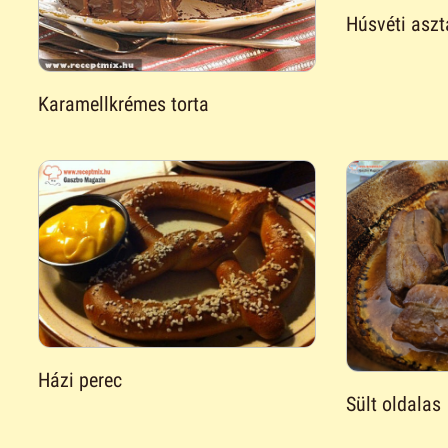
Húsvéti aszta
Karamellkrémes torta
Házi perec
Sült oldalas